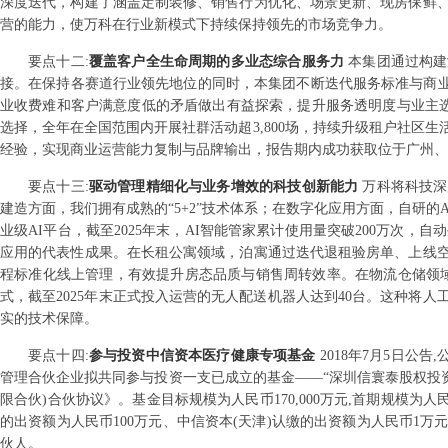
深度迭代，构建了涵盖定制装修、销售行为优化、场景更新、现房保鲜
营的能力，使万科在行业新模式下持续保持领先的市场竞争力。
要点
十二
:
覆盖客户全生命周期的多业态综合服务力
本集团通过构建
接。在保持各赛道行业领先地位的同时，本集团不断迭代服务标准与商业模
业收费难和客户满意度低的矛盾做出有益探索，提升服务透明度与业主选
选择，全年在全国范围内开展社群活动超3,800场，持续升级租户社区
经验，实现商业运营能力复制与品牌输出，报告期内成功获取位于广州、
要点
十三
:
驱动管理精细化与业务增效的科技创新能力
万科将科技深
建造方面，我们拥有成熟的“5+2”技术体系；在数字化应用方面，自研的
业级AI平台，截至2025年末，AI智能管家累计使用量突破200万次，
应用的代表性成果。在长租公寓领域，泊寓通过迭代退租验房单、上线
程标准化线上管理，有效提升房态品质与销售周转效率。在物流仓储领域
式，截至2025年末正式投入运营的无人配送机器人达到40台。这种将
实的技术保障。
要点
十四
:
参与投资中信资本医疗健康专项基金
2018年7月5日
管理合伙企业拟共同参与投资一支已成立的基金——“深圳信寰泰股权投资合
限合伙)合伙协议》。基金目标规模为人民币170,000万元,首期规模为人民
的出资额为人民币100万元、中信资本(天津)认缴的出资额为人民币1万
伙人。