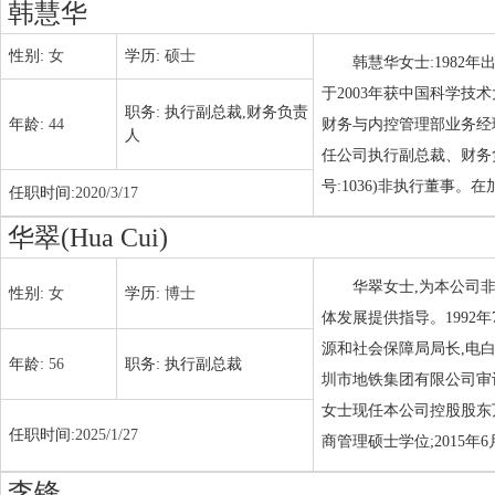
韩慧华
性别:
女
学历:
硕士
韩慧华女士:1982
于2003年获中国科学技
职务:
执行副总裁,财务负责
年龄:
44
财务与内控管理部业务经
人
任公司执行副总裁、财务
号:1036)非执行董事
任职时间:
2020/3/17
华翠(Hua Cui)
华翠女士,为本公司
性别:
女
学历:
博士
体发展提供指导。1992
源和社会保障局局长,电白
年龄:
56
职务:
执行副总裁
圳市地铁集团有限公司审
女士现任本公司控股股东万
任职时间:
2025/1/27
商管理硕士学位;2015
李锋