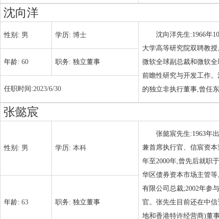
沈向洋
沈向洋先生:1966
性别:
男
学历:
博士
大学高等研究院双聘教授
年龄:
60
职务:
独立董事
微软全球副总裁和微软全
前瞻性研究与开发工作。
任职时间:
2023/6/30
的独立非执行董事,曾任
张懿宸
张懿宸先生:1963
兼首席执行官、信宸资本董
性别:
男
学历:
本科
年至2000年,曾先后
华区债券资本市场主管等。
有限公司总裁;2002年
年龄:
63
职务:
独立董事
官。张先生目前还在中信资本投
地和香港特许经营商)董事