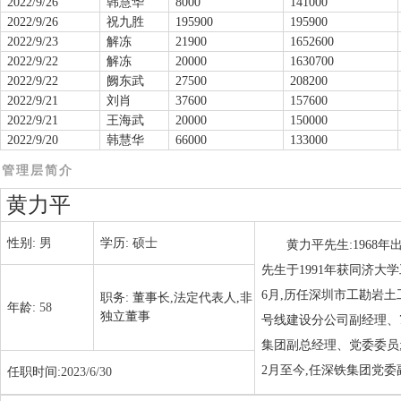
2022/9/26
韩慧华
8000
141000
2022/9/26
祝九胜
195900
195900
2022/9/23
解冻
21900
1652600
2022/9/22
解冻
20000
1630700
2022/9/22
阙东武
27500
208200
2022/9/21
刘肖
37600
157600
2022/9/21
王海武
20000
150000
2022/9/20
韩慧华
66000
133000
管理层简介
黄力平
性别:
男
学历:
硕士
黄力平先生:1968
先生于1991年获同济大学
6月,历任深圳市工勘岩土工
职务:
董事长,法定代表人,非
年龄:
58
独立董事
号线建设分公司副经理、7号
集团副总经理、党委委员;2
2月至今,任深铁集团党委副
任职时间:
2023/6/30