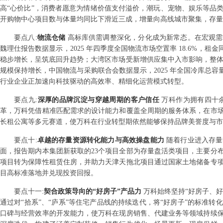
高“心价比”，消费者愿意为情绪价值支付溢价，潮玩、宠物、娱乐等品类
开购物中心项目数与体量均同比下滑近三成，增量向高线城市聚集，存量
要点
八
:
物流仓储
高标库供需调整深化，分化成为新常态。在宏观需
魏理仕报告数据显示，2025 年四季度全国物流市场空置率 18.6%，
稳步增长，呈筑底回升趋势；大湾区市场受新增供应集中入市影响，整体
规模保持增长，中国物流与采购联合会数据显示，2025 年全国冷库总容
行业企业正加速向科技驱动的高效率、精细化运营模式转型。
要点
九
:
深厚的品牌沉淀与穿越周期的客户信任
万科作为拥有四十
革，万科凭借精准匹配需求的设计能力和覆盖全周期的服务体系，在市
长租公寓等多元赛道，使万科在行业转型期依然能够保持品牌美誉度与市
要点
十
:
卓越的存量资源转化能力与高效操盘能力
随着行业进入存量
面，报告期内本集团新获取的23个项目全部为存量盘活类项目，主要分
项目转为保障性租赁住房，并助力天津天拖北项目通过国家土地储备专
目高标准落地并兑现投资回报。
要点
十一
:
契合政策导向的“好房子”产品力
万科始终坚持“好房子、
通过对“拾系”、“庐系”等住宅产品线的持续迭代，将“好房子”的标准
口碑与经营效率的开发能力，使万科在现房销售、代建业务等领域持续