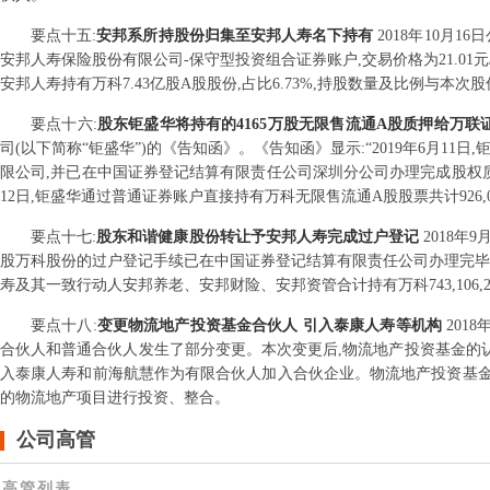
要点
十五
:
安邦系所持股份归集至安邦人寿名下持有
2018年10月
安邦人寿保险股份有限公司-保守型投资组合证券账户,交易价格为21.01元
安邦人寿持有万科7.43亿股A股股份,占比6.73%,持股数量及比例
要点
十六
:
股东钜盛华将持有的4165万股无限售流通A股质押给万联
司(以下简称“钜盛华”)的《告知函》。《告知函》显示:“2019年6月11日
限公司,并已在中国证券登记结算有限责任公司深圳分公司办理完成股权质押登
12日,钜盛华通过普通证券账户直接持有万科无限售流通A股股票共计926,070,4
要点
十七
:
股东和谐健康股份转让予安邦人寿完成过户登记
2018年
股万科股份的过户登记手续已在中国证券登记结算有限责任公司办理完毕,过
寿及其一致行动人安邦养老、安邦财险、安邦资管合计持有万科743,106,
要点
十八
:
变更物流地产投资基金合伙人 引入泰康人寿等机构
201
合伙人和普通合伙人发生了部分变更。本次变更后,物流地产投资基金的认缴
入泰康人寿和前海航慧作为有限合伙人加入合伙企业。物流地产投资基
的物流地产项目进行投资、整合。
公司高管
高管列表