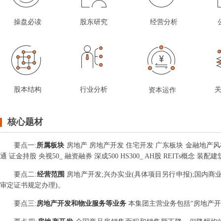
操盘必读
股东研究
经营分析
股本结构
行业分析
资本运作
核心题材
要点
一
:
所属板块
房地产 房地产开发 住宅开发 广东板块 金融地产风格 
通 证金持股 央视50_ 融资融券 深成500 HS300_ AH股 REITs概念
要点
二
:
经营范围
房地产开发;兴办实业(具体项目另行申报);国内商
审定证书规定办理)。
要点
三
:
房地产开发和物业服务等业务
本集团主营业务包括“房地产开