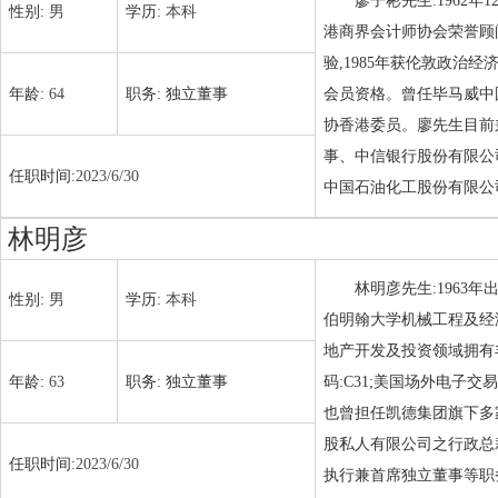
廖子彬先生:1962
性别:
男
学历:
本科
港商界会计师协会荣誉顾
验,1985年获伦敦政
年龄:
64
职务:
独立董事
会员资格。曾任毕马威中
协香港委员。廖先生目前
事、中信银行股份有限公司(
任职时间:
2023/6/30
中国石油化工股份有限公司(
林明彦
林明彦先生:1963
性别:
男
学历:
本科
伯明翰大学机械工程及经
地产开发及投资领域拥有
年龄:
63
职务:
独立董事
码:C31;美国场外电子交
也曾担任凯德集团旗下多
股私人有限公司之行政总裁。林先
任职时间:
2023/6/30
执行兼首席独立董事等职务