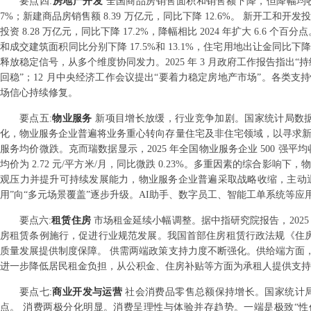
要点
四
:
房地产开发
全国商品房销售面积和销售额下降，但降幅均收窄。
7%；新建商品房销售额 8.39 万亿元，同比下降 12.6%。 新开工和开发
投资 8.28 万亿元，同比下降 17.2%，降幅相比 2024 年扩大 6.6
和成交建筑面积同比分别下降 17.5%和 13.1%，住宅用地出让金同比下降 1
释放稳定信号，从多个维度协同发力。2025 年 3 月政府工作报告指出
回稳”；12 月中央经济工作会议提出“要着力稳定房地产市场”。各类
场信心持续修复。
要点
五
:
物业服务
新项目增长放缓，行业竞争加剧。国家统计局数据显
化，物业服务企业普遍将业务重心转向存量住宅及非住宅领域，以寻求新
服务均价微跌。克而瑞数据显示，2025 年全国物业服务企业 500 强平
均价为 2.72 元/平方米/月，同比微跌 0.23%。多重因素的综合
观压力并提升可持续发展能力，物业服务企业普遍采取战略收缩，主动退
用”向“多元场景覆盖”逐步升级。AI助手、数字员工、智能工单系统等
要点
六
:
租赁住房
市场租金延续小幅调整。据中指研究院报告，2025 年
房租赁条例施行，促进行业规范发展。我国首部住房租赁行政法规《住房租赁
质量发展提供制度保障。 供需两端政策支持力度不断强化。供给端方面
进一步降低居民租金负担，从公积金、住房补贴等方面为承租人提供支持
要点
七
:
商业开发与运营
社会消费品零售总额保持增长。国家统计局数据显
点。 消费两极分化明显。消费呈理性与体验并存趋势。一端是极致“