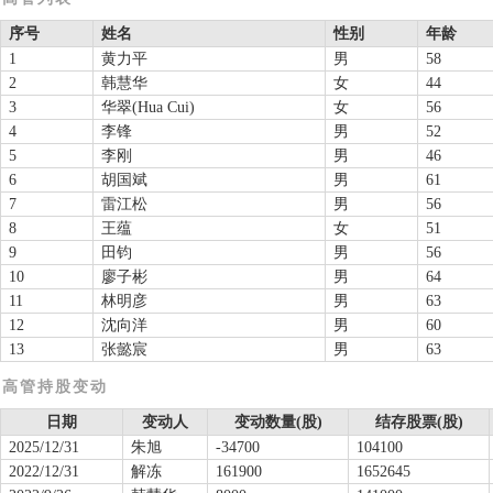
序号
姓名
性别
年龄
1
黄力平
男
58
2
韩慧华
女
44
3
华翠(Hua Cui)
女
56
4
李锋
男
52
5
李刚
男
46
6
胡国斌
男
61
7
雷江松
男
56
8
王蕴
女
51
9
田钧
男
56
10
廖子彬
男
64
11
林明彦
男
63
12
沈向洋
男
60
13
张懿宸
男
63
高管持股变动
日期
变动人
变动数量(股)
结存股票(股)
2025/12/31
朱旭
-34700
104100
2022/12/31
解冻
161900
1652645