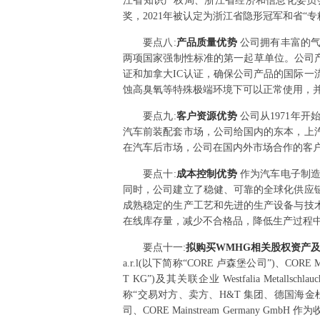
江省知识产权局、浙江省经济和信息化委员
奖，2021年被认定为浙江省隐形冠军和省“
要点
八
:
产品质量优势
公司拥有丰富的
两项国家强制性标准的第一起草单位。公司产
证和加拿大IC认证，确保公司产品的国际
蚀高臭氧等特殊极端环境下可以正常使用，并
要点
九
:
客户资源优势
公司从1971年
汽车前装配套市场，公司给国内的东本，上汽
在汽车后市场，公司在国内外市场合作的客户，如
要点
十
:
成本控制优势
作为汽车电子制
同时，公司建立了稳健、可靠的全球化供应
成熟稳定的生产工艺和先进的生产设备与技
在线库存量，减少不合格品，降低生产过程
要点
十一
:
拟购买WMHG相关股权资产
a.r.l(以下简称“CORE 卢森堡公司”)、CORE M
T KG”)及其关联企业 Westfalia Metallschla
称“交易对方、卖方、H&T 集团、德国海金
司、CORE Mainstream Germany Gm