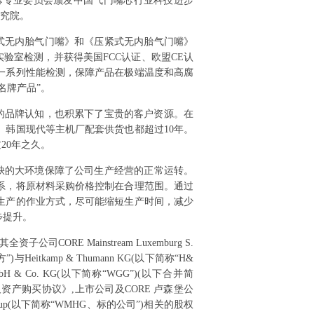
芯专业委员会颁发中国气门嘴芯行业科技进步
研究院。
式无内胎气门嘴》和《压紧式无内胎气门嘴》
验室检测，并获得美国FCC认证、欧盟CE认
一系列性能检测，保障产品在极端温度和高腐
名牌产品”。
好的品牌认知，也积累下了宝贵的客户资源。在
、韩国现代等主机厂配套供货也都超过10年。
20年之久。
缺的大环境保障了公司生产经营的正常运转。
系，将原材料采购价格控制在合理范围。通过
生产的作业方式，尽可能缩短生产时间，减少
步提升。
公司CORE Mainstream Luxemburg S.
)与Heitkamp & Thumann KG(以下简称“H&
ücks-GmbH & Co. KG(以下简称“WGG”)(以下合并简
资产购买协议》,上市公司及CORE 卢森堡公
s Group(以下简称“WMHG、标的公司”)相关的股权