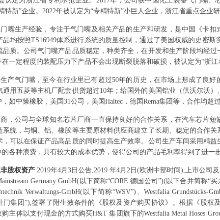
会认定为浙江省专利示范企业。2017年，公司获中国化工装备气门嘴、
专精特新”企业。2022年被认定为“专精特新”小巨人企业，浙江省重点企业
气门嘴生产经验，专注于气门嘴及相关产品的生产和研发，是中国《卡扣
品均按照TS16949体系进行系统的质量控制，通过了美国权威的史密斯实
一流品质。公司气门嘴产品品质稳定，种类齐全，在开发和生产阶段均经过
在一定程度的装配压力下产品不会出现断裂脱落和破损，被认定为“浙江
开始生产气门嘴，至今在行业里已有超过50年的历史，在市场上形成了良
通用五菱等主机厂配套供货超过10年；给国外的美国铝业（供沃尔沃）
中策橡胶，美国31公司，美国Haltec，德国Rema集团等，合作均超过
造商，公司与全球知名芯片厂商一直保持良好的合作关系，在汽车芯片短
链系统，与铜、铝、橡胶等主要原材料供应商建立了长期、稳定的合作关
术，可以在保证产品高品质的同时提高生产效率。公司生产车间采用精益
中的各种浪费，具有较大的成本优势，使得公司的产品毛利率得到了进一
及非股权资产
2019年4月3日公告,2019 年4月2日(欧洲中部时间),上市公司及其全资子
ainstream Germany GmbH(以下简称“CORE 德国公司”)(以下合并简称“买方”
uchtechnik Verwaltungs-GmbH(以下简称“WSV”)、Westfalia Grundst
杜门集团”),签署了附生效条件的《股权及资产购买协议》。根据《股权及
bH 作为收购主体以支付现金的方式购买H&T 集团旗下的Westfalia Metal Hose