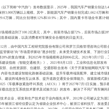
下简称“中汽协”）发布数据显示，2025年，我国汽车产销量分别达3,453.
3,000万辆以上规模。其中，新能源汽车产销量分别完成1,662.6万辆和1,6
9.6万辆，同比分别增长12%和10.9%；其中，国内重卡市场全年累计销售11
MS市场规模达到了100.2亿美元，其中，前装市场占据72%，后装市场占
制造基础设施，以及消费者对车辆安全合规性的日益关注。
9年12月，由中国汽车工程研究院股份有限公司和罗兰贝格管理咨询公司
监管驱动”向“市场需求驱动”逐步转型，未来受关键技术发展、下游行
8%的复合增速，到2025年市场规模将达到806亿元。2021年3月17
建设指南（智能交通相关）》。2021年8月12日，工业和信息化部发
、公安部、自然资源部、住建部、交通部联合发布《关于开展智能网联汽车“
用试点，内容包含建设智能化路侧基础设施、提升车载终端装配率、建立城市
系、建设跨域身份互认体系、提升道路交通安全保障能力、探索新模式新
-2025《车载事故紧急呼叫系统（AECS）》将于2027年7月1日实施，预
2X直连通信的车载信息交互系统技术要求及试验方法》的发布，解决了不同厂商车
技术企业，研发和生产技术处于业内领先水平。2012年公司被认定为浙江
15年被浙江省经信委认定为省级企业技术中心，被浙江省科技厅、发改委及