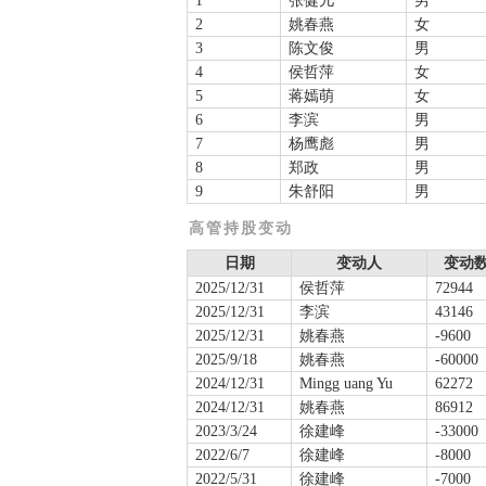
1
张健儿
男
2
姚春燕
女
3
陈文俊
男
4
侯哲萍
女
5
蒋嫣萌
女
6
李滨
男
7
杨鹰彪
男
8
郑政
男
9
朱舒阳
男
高管持股变动
日期
变动人
变动数
2025/12/31
侯哲萍
72944
2025/12/31
李滨
43146
2025/12/31
姚春燕
-9600
2025/9/18
姚春燕
-60000
2024/12/31
Mingg uang Yu
62272
2024/12/31
姚春燕
86912
2023/3/24
徐建峰
-33000
2022/6/7
徐建峰
-8000
2022/5/31
徐建峰
-7000