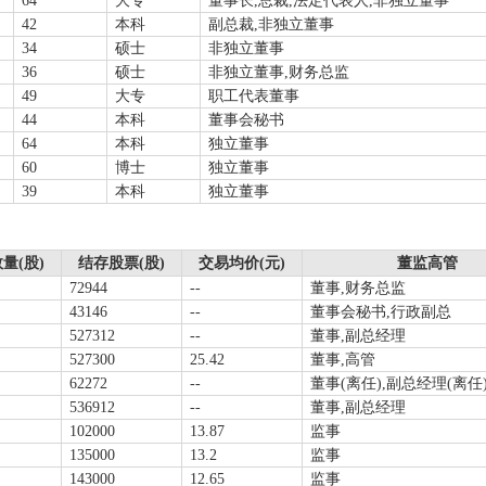
64
大专
董事长,总裁,法定代表人,非独立董事
42
本科
副总裁,非独立董事
34
硕士
非独立董事
36
硕士
非独立董事,财务总监
49
大专
职工代表董事
44
本科
董事会秘书
64
本科
独立董事
60
博士
独立董事
39
本科
独立董事
量(股)
结存股票(股)
交易均价(元)
董监高管
72944
--
董事,财务总监
43146
--
董事会秘书,行政副总
527312
--
董事,副总经理
527300
25.42
董事,高管
62272
--
董事(离任),副总经理(离任
536912
--
董事,副总经理
102000
13.87
监事
135000
13.2
监事
143000
12.65
监事