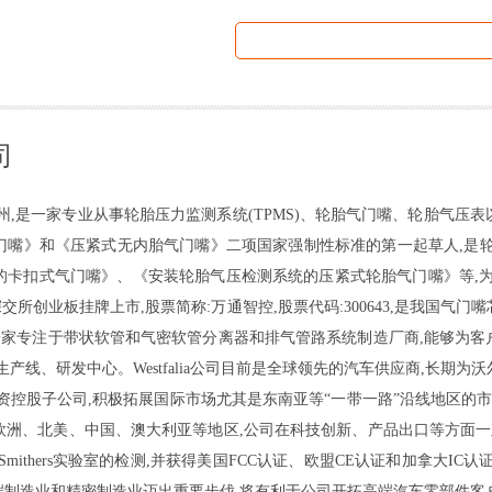
司
州,是一家专业从事轮胎压力监测系统(TPMS)、轮胎气门嘴、轮胎气压
门嘴》和《压紧式无内胎气门嘴》二项国家强制性标准的第一起草人,是轮
卡扣式气门嘴》、《安装轮胎气压检测系统的压紧式轮胎气门嘴》等,为轮
交所创业板挂牌上市,股票简称:万通智控,股票代码:300643,是我国气门
falia公司是一家专注于带状软管和气密软管分离器和排气管路系统制造厂商,能
产线、研发中心。Westfalia公司目前是全球领先的汽车供应商,长期
全资控股子公司,积极拓展国际市场尤其是东南亚等“一带一路”沿线地区的
洲、北美、中国、澳大利亚等地区,公司在科技创新、产品出口等方面一直位于
ithers实验室的检测,并获得美国FCC认证、欧盟CE认证和加拿大I
制造业和精密制造业迈出重要步伐,将有利于公司开拓高端汽车零部件客