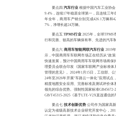
要点
四
:
汽车行业
根据中国汽车工业协会（以
9.4%，连续17年稳居全球第一，且连续三年保持
年全年，商用车产销分别完成426.1万辆和42
7%，净增长超24万辆。
要点
五
:
TPMS行业
2025年，全球TP
行和完善、较高的车辆保有率、先进的汽车
要点
六
:
商用车智能网联汽车行业
201
示，中国商用车车联网市场正在经历从“政策
快速发展，预计中国商用车车联网市场将保持2
理委员会联合印发《国家车联网产业标准体系
管理的意见》。2024年1月15日，工信部
24年至2026年开展“车路云一体化”应
精度地图安全应用、完善标准及测试评价体
领先的综合优势。强制性国家标准GB45672
GB/T45315-2025《基于LTE-V
要点
七
:
技术创新优势
公司作为国家高新
认定为省级高新技术企业研究开发中心，20