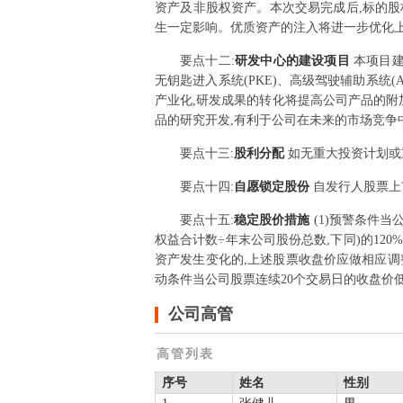
资产及非股权资产。本次交易完成后,标的
生一定影响。优质资产的注入将进一步优化上
要点
十二
:
研发中心的建设项目
本项目建
无钥匙进入系统(PKE)、高级驾驶辅助系统
产业化,研发成果的转化将提高公司产品的附
品的研究开发,有利于公司在未来的市场竞争
要点
十三
:
股利分配
如无重大投资计划或
要点
十四
:
自愿锁定股份
自发行人股票上
要点
十五
:
稳定股价措施
(1)预警条件
权益合计数÷年末公司股份总数,下同)的1
资产发生变化的,上述股票收盘价应做相应调整
动条件当公司股票连续20个交易日的收盘价
公司高管
高管列表
序号
姓名
性别