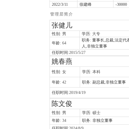
2022/3/11
徐建峰
-30000
管理层简介
张健儿
性别:
男
学历:
大专
职务:
董事长,总裁,法定代
年龄:
64
人,非独立董事
任职时间:
2015/5/27
姚春燕
性别:
女
学历:
本科
年龄:
42
职务:
副总裁,非独立董事
任职时间:
2019/4/19
陈文俊
性别:
男
学历:
硕士
年龄:
34
职务:
非独立董事
任职时间:
2024/8/9