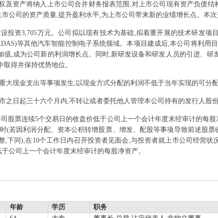
股权及资产将纳入上市公司合并财务报表范围,对上市公司现有资产负债结
市公司的资产质量,提升盈利水平,为上市公司带来新的业绩增长点。本次
设投资3,705万元。公司拟以现有技术为基础,拟着重开展的技术研发项目:(1
(ADAS)等其他汽车智能控制电子系统领域。本项目建成后,本公司将利用
加值,成为公司新的利润增长点。同时,新研发设备和研发人员的引进、研
中取得并保持优势地位。
重大现金支出等事项发生,以现金方式分配的利润不低于当年实现的可分
市之日起三十六个月内,不转让或者委托他人管理本公司持有的发行人股份
当公司股票连续5个交易日的收盘价低于公司上一个会计年度末经审计的每股
20%时(若因利润分配、资本公积转增股票、增发、配股等事项导致前述股
,下同),在10个工作日内召开投资者见面会,与投资者就上市公司经营状
低于公司上一个会计年度末经审计的每股净资产。
年龄
学历
职务