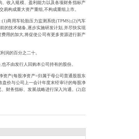
构、收入规模、盈利能力以及各项财务指标产
交易构成重大资产重组,不构成重组上市。
)商用车轮胎压力监测系统(TPMS);(2)汽车
目前的技术储备,逐步实施研发计划,并尽快实现
发费用的加大,将促使公司有更多资源进行新产
配利润的百分之二十。
,也不由发行人回购本公司持有的股份。
净资产(每股净资产=归属于母公司普通股股东
票收盘价与公司上一会计年度末经审计的每股净
况、财务指标、发展战略进行深入沟通。(2)启