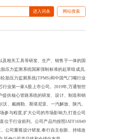
进入词条
网站搜索
表以及相关工具等研发、生产、销售于一体的国
胎压力监测系统国家强制标准的起草组成员,
胎压力监测系统(TPMS)和中国气门嘴行业
嘴芯行业第一家A股上市公司。2019年,万通智控
够为客户提供核心管路系统的研发、设计、制造和销
为沃尔沃、戴姆勒、斯堪尼亚、一汽解放、陕汽、
市场参与程度,扩大公司的市场影响力,打造公司
行业前列。公司产品均按照IATF16949
C认证。公司重视设计研发,奉行自主创新、持续改
户,延伸公司产品线和全球化布局。