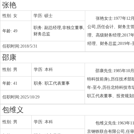
张艳
性别:
女
学历:
硕士
张艳女士:1977年1
公司,历任会计、财务主管
职务:
副总经理,非独立董事,
年龄:
49
财务总监
理、高级财务经理;2017
经理、财务总监;2019年
任职时间:
2018/5/31
邵康
性别:
男
学历:
本科
邵康先生:1985年1
特科技前身),历任技术部助
年龄:
41
职务:
职工代表董事
年-至今,历任北特科技
职工代表董事、投资规划
任职时间:
2025/10/29
包维义
性别:
男
学历:
本科
包维义先生:1963年
京钢铁联合有限公司,任审计