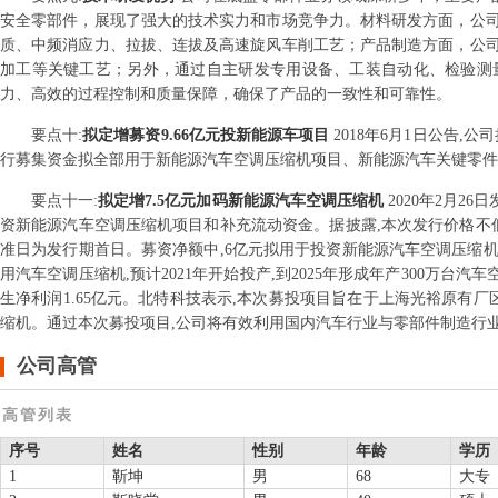
安全零部件，展现了强大的技术实力和市场竞争力。材料研发方面，公
质、中频消应力、拉拔、连拔及高速旋风车削工艺；产品制造方面，公
加工等关键工艺；另外，通过自主研发专用设备、工装自动化、检验测
力、高效的过程控制和质量保障，确保了产品的一致性和可靠性。
要点
十
:
拟定增募资9.66亿元投新能源车项目
2018年6月1日公告,公
行募集资金拟全部用于新能源汽车空调压缩机项目、新能源汽车关键零件
要点
十一
:
拟定增7.5亿元加码新能源汽车空调压缩机
2020年2月2
资新能源汽车空调压缩机项目和补充流动资金。据披露,本次发行价格不低
准日为发行期首日。募资净额中,6亿元拟用于投资新能源汽车空调压缩机
用汽车空调压缩机,预计2021年开始投产,到2025年形成年产300万台汽
生净利润1.65亿元。北特科技表示,本次募投项目旨在于上海光裕原有
缩机。通过本次募投项目,公司将有效利用国内汽车行业与零部件制造行业
公司高管
高管列表
序号
姓名
性别
年龄
学历
1
靳坤
男
68
大专