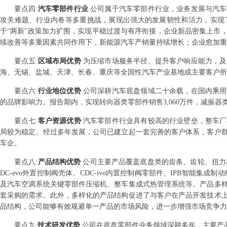
要点
四
:
汽车零部件行业
公司属于汽车零部件行业，业务发展与汽车
攻关难题、行业内卷等多重挑战，展现出强大的发展韧性和活力，实现了
于“两新”政策加力扩围，实现平稳过渡与有序衔接，企业新品密集上市
续改善等多重因素共同作用下，新能源汽车产销量持续增长；企业愈加重
要点
五
:
区域布局优势
为压缩市场服务半径、提升客户响应能力，及
海、无锡、盐城、天津、长春、重庆等全国性汽车产业基地或主要客户所
要点
六
:
行业地位优势
公司深耕汽车底盘领域二十余载，在国内乘用
的品牌影响力。报告期内，实现转向器类零部件销售3,060万件，减振器类零
要点
七
:
客户资源优势
汽车零部件行业具有较高的行业壁垒，整车厂
局较为稳定。经过多年发展，公司已建立起一套完善的客户体系，客户群
车企。
要点
八
:
产品结构优势
公司主要产品覆盖底盘类的齿条、齿轮、扭力
DC-evo外置控制阀壳体、CDC-ivo内置控制阀零部件、IPB智能集成制
及汽车空调系统关键零部件压缩机、整车集成式热管理系统等。产品多
套采购的需求。此外，多样化的产品结构促进了与客户在产品开发技术
品结构，公司能够有效规避单一产品的市场风险，进一步增强市场竞争力
要点
九
:
技术研发优势
公司在底盘零部件业务领域深耕多年，主要产品包括