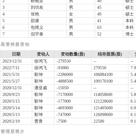
2
靳晓堂
男
40
硕士
3
刘功友
男
45
硕士
4
张艳
女
49
硕士
5
邵康
男
41
本科
6
包维义
男
63
本科
7
倪宇泰
男
52
博士
高管持股变动
日期
变动人
变动数量(股)
结存股票(股)
2023/12/31
徐鸿飞
-279550
--
--
2022/7/11
徐鸿飞
-93000
279550
7.
2021/5/31
靳坤
-2286000
106884100
5.
2021/5/27
靳坤
-4888500
109170100
5.4
2020/12/31
潘亚威
-15050
--
--
2020/9/23
靳坤
-7170000
114058600
5.8
2020/5/15
靳坤
-177000
121228600
6.
2020/5/14
靳坤
-4693000
121405600
6.
2020/5/13
靳坤
-747000
126098600
6.
2020/2/19
曹青
-7500
22500
9.1
管理层简介