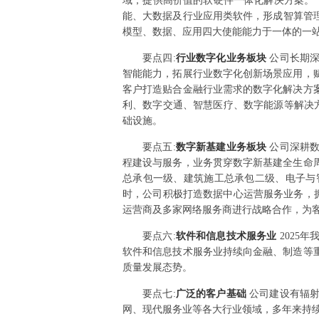
域，提供高价值的软硬件一体化解决方案。
能、大数据及行业应用类软件，形成智算管理
模型、数据、应用四大使能能力于一体的一站
要点
四
:
行业数字化业务板块
公司长期
智能能力，拓展行业数字化创新场景应用，
客户打造贴合金融行业需求的数字化解决方
利、数字交通、智慧医疗、数字能源等解决
础设施。
要点
五
:
数字新基建业务板块
公司深耕
程建设与服务，业务贯穿数字新基建全生命
总承包一级、建筑施工总承包二级、电子与
时，公司积极打造数据中心运营服务业务，
运营商及多家网络服务商进行战略合作，为
要点
六
:
软件和信息技术服务业
2025
软件和信息技术服务业持续向金融、制造等
质量发展态势。
要点
七
:
广泛的客户基础
公司建设有辐
网、现代服务业等各大行业领域，多年来持