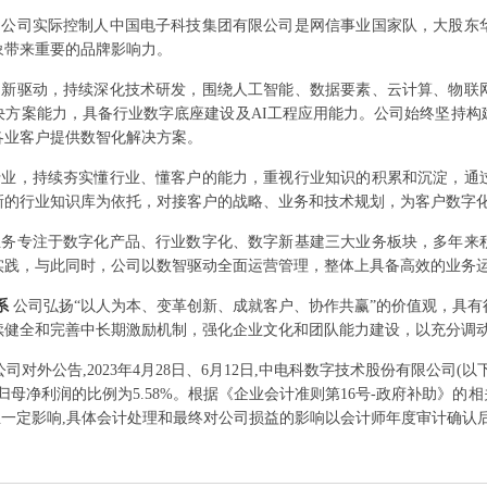
力
公司实际控制人中国电子科技集团有限公司是网信事业国家队，大股东
象带来重要的品牌影响力。
创新驱动，持续深化技术研发，围绕人工智能、数据要素、云计算、物联
决方案能力，具备行业数字底座建设及AI工程应用能力。公司始终坚持构
各业客户提供数智化解决方案。
行业，持续夯实懂行业、懂客户的能力，重视行业知识的积累和沉淀，通
新的行业知识库为依托，对接客户的战略、业务和技术规划，为客户数字
业务专注于数字化产品、行业数字化、数字新基建三大业务板块，多年来
实践，与此同时，公司以数智驱动全面运营管理，整体上具备高效的业务
系
公司弘扬“以人为本、变革创新、成就客户、协作共赢”的价值观，具
续健全和完善中长期激励机制，强化企业文化和团队能力建设，以充分调
日公司对外公告,2023年4月28日、6月12日,中电科数字技术股份有限公司(以
公司归母净利润的比例为5.58%。根据《企业会计准则第16号-政府补助》的相关规定
产生一定影响,具体会计处理和最终对公司损益的影响以会计师年度审计确认