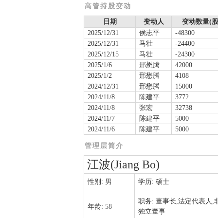
高管持股变动
日期
变动人
变动数量(股
2025/12/31
侯志平
-48300
2025/12/31
马壮
-24400
2025/12/15
马壮
-24300
2025/1/6
邢懋腾
42000
2025/1/2
邢懋腾
4108
2024/12/31
邢懋腾
15000
2024/11/8
陈建平
3772
2024/11/8
张宏
32738
2024/11/7
陈建平
5000
2024/11/6
陈建平
5000
管理层简介
江波(Jiang Bo)
性别:
男
学历:
硕士
职务:
董事长,法定代表人,
年龄:
58
独立董事