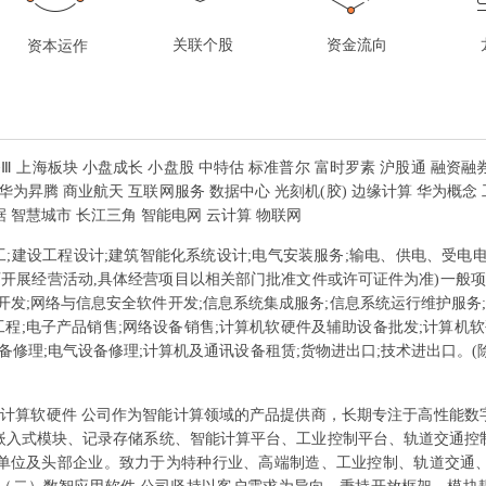
关联个股
资金流向
资本运作
服务Ⅲ 上海板块 小盘成长 小盘股 中特估 标准普尔 富时罗素 沪股通 融资融券 
华为昇腾 商业航天 互联网服务 数据中心 光刻机(胶) 边缘计算 华为概念 
据 智慧城市 长江三角 智能电网 云计算 物联网
工;建设工程设计;建筑智能化系统设计;电气安装服务;输电、供电、受电
可开展经营活动,具体经营项目以相关部门批准文件或许可证件为准)一般项
开发;网络与信息安全软件开发;信息系统集成服务;信息系统运行维护服务;
工程;电子产品销售;网络设备销售;计算机软硬件及辅助设备批发;计算机
备修理;电气设备修理;计算机及通讯设备租赁;货物进出口;技术进出口。
计算软硬件 公司作为智能计算领域的产品提供商，长期专注于高性能数
嵌入式模块、记录存储系统、智能计算平台、工业控制平台、轨道交通控
单位及头部企业。致力于为特种行业、高端制造、工业控制、轨道交通