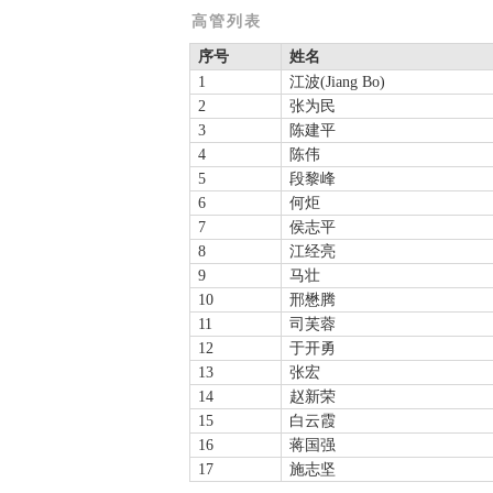
高管列表
序号
姓名
1
江波(Jiang Bo)
2
张为民
3
陈建平
4
陈伟
5
段黎峰
6
何炬
7
侯志平
8
江经亮
9
马壮
10
邢懋腾
11
司芙蓉
12
于开勇
13
张宏
14
赵新荣
15
白云霞
16
蒋国强
17
施志坚