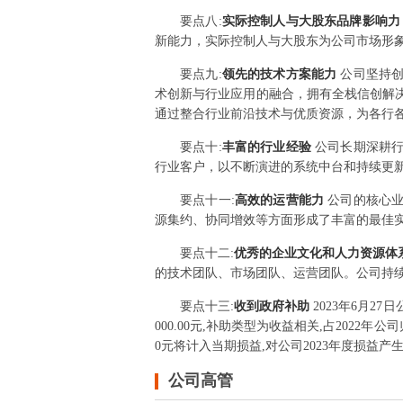
要点
八
:
实际控制人与大股东品牌影响
新能力，实际控制人与大股东为公司市场形
要点
九
:
领先的技术方案能力
公司坚持
术创新与行业应用的融合，拥有全栈信创解
通过整合行业前沿技术与优质资源，为各行
要点
十
:
丰富的行业经验
公司长期深耕
行业客户，以不断演进的系统中台和持续更
要点
十一
:
高效的运营能力
公司的核心
源集约、协同增效等方面形成了丰富的最佳
要点
十二
:
优秀的企业文化和人力资源体
的技术团队、市场团队、运营团队。公司持
要点
十三
:
收到政府补助
2023年6月27
000.00元,补助类型为收益相关,占2022年
0元将计入当期损益,对公司2023年度损益
公司高管