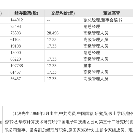
)
结存股票(股)
交易均价(元)
董监高管
144912
--
副总经理,董事会秘书
73493
--
副总经理
73593
28.496
高级管理人员
61108
17.33
高级管理人员
19108
17.33
高级管理人员
15000
--
副总经理
65229
17.33
高级管理人员
107738
17.33
董事
61457
17.33
高级管理人员
56457
17.33
高级管理人员
江波先生:1968年3月出生,中共党员,中国国籍,研究员,硕士学历
委书记,华东计算技术研究所(中国电子科技集团公司第三十二研究所)
非
限公司董事、常务副总经理等职务,原国家863计划主题专家组成员。