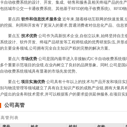
卡自动收费系统的设计、开发、集成、销售和服务及相关终端产品的生产和
包括城市公交一卡通收费系统、其他基于RFID的电子收费系统)、RFI
要点
四
:
软件和信息技术服务业
近年来,随着移动互联网的快速发展
的挖掘、利用和开发有了更深入的要求,普通消费者对信息化产品、信息
要点
五
:
技术优势
公司作为高新技术企业,自创立以来,始终坚持自主
系统设计、软件开发、终端产品研发等工程师组成的优秀研发队伍,并形
的主要业务领域,公司拥有完全自主知识产权的完整的解决方案。
要点
六
:
市场优势
公司是国内最早进入非接触式IC卡自动收费系统领
多个重要示范项目的业绩,在业内树立了良好的品牌形象。同时,公司是国内
自动收费系统领域具有显著的市场先发优势。
要点
七
:
项目实施优势
公司具有十年以上的技术与产品开发和项目实施
别与物流管理等领域建立了具有自主知识产权的成熟产业链,拥有大量具
户提出的业务和技术需求,并可以根据客户的要求提供延伸服务,在项目实
公司高管
高管列表
序号
姓名
性别
年龄