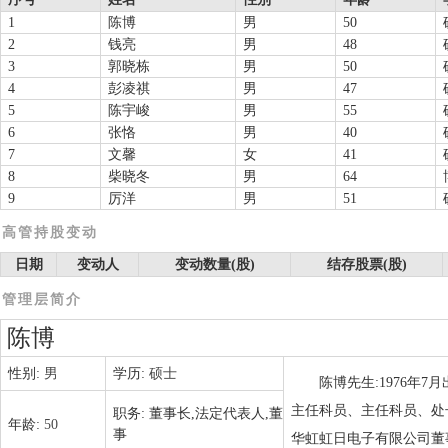
1
陈博
男
50
2
钱亮
男
48
3
郭晓栋
男
50
4
彭凌祺
男
47
5
陈宇峻
男
55
6
张恪
男
40
7
文馨
女
41
8
柴晓冬
男
64
9
厉洋
男
51
高管持股变动
日期
变动人
变动数量(股)
结存股票(股)
管理层简介
陈博
性别:
男
学历:
硕士
陈博先生:1976年
主任科员、主任科员、处
职务:
董事长,法定代表人,董
年龄:
50
事
华虹虹日电子有限公司董