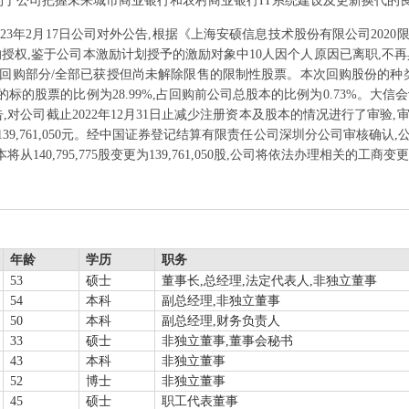
于公司把握未来城市商业银行和农村商业银行IT系统建设及更新换代的
023年2月17日公司对外公告,根据《上海安硕信息技术股份有限公司2020
的授权,鉴于公司本激励计划授予的激励对象中10人因个人原因已离职,不再具
象回购部分/全部已获授但尚未解除限售的限制性股票。本次回购股份的
及的标的股票的比例为28.99%,占回购前公司总股本的比例为0.73%。大信会
验资报告,对公司截止2022年12月31日止减少注册资本及股本的情况进行了审验,审
民币139,761,050元。经中国证券登记结算有限责任公司深圳分公司审核确
140,795,775股变更为139,761,050股,公司将依法办理相关的工商
年龄
学历
职务
53
硕士
董事长,总经理,法定代表人,非独立董事
54
本科
副总经理,非独立董事
50
本科
副总经理,财务负责人
33
硕士
非独立董事,董事会秘书
43
本科
非独立董事
52
博士
非独立董事
45
硕士
职工代表董事