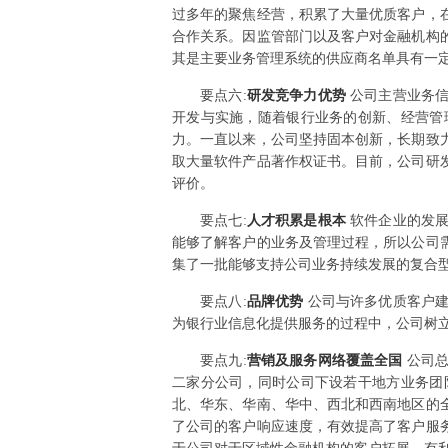
过多年的聚焦经营，积累了大量优质客户，
合作关系。因监管部门以及客户对金融机构
其是主要业务管理系统的供应商名单具有一
要点
六
:
研发竞争力优势
公司主营业务信
开发与实施，随着银行业务的创新、经营管
力。一直以来，公司坚持固本创新，长期致
取大量软件产品著作权证书。目前，公司研
评价。
要点
七
:
人才积累是根本
软件企业的发
能够了解客户的业务及管理过程，所以公司
集了一批能够支持公司业务持续发展的复合
要点
八
:
品牌优势
公司与许多优质客户
为银行业信息化提供服务的过程中，公司树
要点
九
:
营销及服务网络覆盖全国
公司
二家分公司，同时公司下设若干地方业务团
北、华东、华南、华中、西北和西南地区的
了公司的客户响应速度，有效提高了客户服