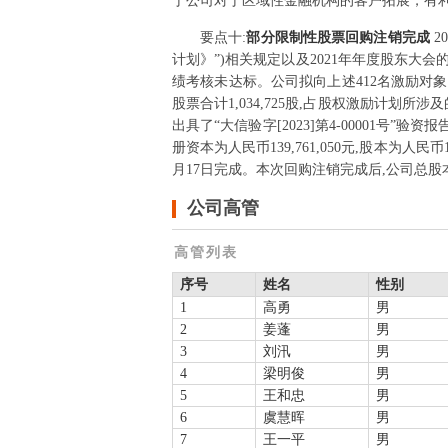
于公司对于区域性金融机构的客户拓展，有利
要点
十
:
部分限制性股票回购注销完成
2
计划》”)相关规定以及2021年年度股东大会
绩考核未达标。公司拟向上述412名激励对
股票合计1,034,725股,占股权激励计划所涉
出具了“大信验字[2023]第4-00001号”
册资本为人民币139,761,050元,股本为人
月17日完成。本次回购注销完成后,公司总股本将从
公司高管
高管列表
序号
姓名
性别
1
高勇
男
2
姜蓬
男
3
刘汛
男
4
梁明俊
男
5
王和忠
男
6
虞慧晖
男
7
王一平
男