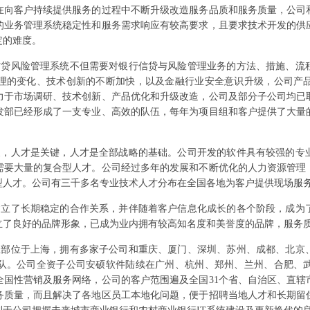
在向客户持续提供服务的过程中不断升级改造服务品质和服务质量，公司
的业务管理系统稳定性和服务需求响应有较高要求，且要求技术开发的供
定的难度。
贷风险管理系统不但需要对银行信贷与风险管理业务的方法、措施、流程
理的变化、技术创新的不断加快，以及金融行业安全意识升级，公司产
力于市场调研、技术创新、产品优化和升级改造，公司及部分子公司均已
发部已经形成了一支专业、高效的队伍，每年为项目组和客户提供了大量
展，人才是关键，人才是全部战略的基础。公司开发的软件具有较强的专
需要大量的复合型人才。公司经过多年的发展和不断优化的人力资源管理
型人才。公司有三千多名专业技术人才分布在全国各地为客户提供现场服
建立了长期稳定的合作关系，并伴随着客户信息化成长的各个阶段，成为
立了良好的品牌形象，已成为业内拥有较高知名度和美誉度的品牌，服务
总部位于上海，拥有多家子公司和重庆、厦门、深圳、苏州、成都、北京
队。公司全资子公司安硕软件陆续在广州、杭州、郑州、兰州、合肥、
全国性营销及服务网络，公司的客户范围遍及全国31个省、自治区、直辖
务质量，而且解决了各地区员工本地化问题，便于招聘当地人才和长期留