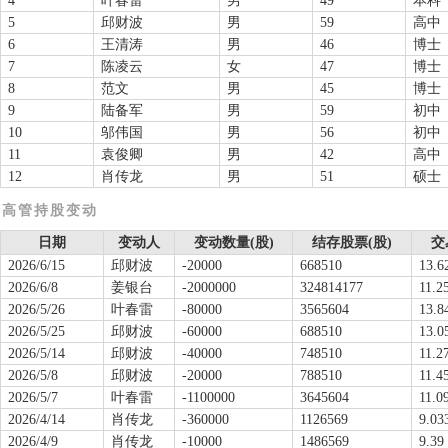
4
叶春雷
男
49
本科
5
邱财波
男
59
高中
6
王清涛
男
46
博士
7
陈凌云
女
47
博士
8
范文
男
45
博士
9
陆备军
男
59
初中
10
邬伟国
男
56
初中
11
袁俊卿
男
42
高中
12
肖传龙
男
51
硕士
高管持股变动
日期
变动人
变动数量(股)
结存股票(股)
交
2026/6/15
邱财波
-20000
668510
13.6
2026/6/8
姜银台
-2000000
324814177
11.2
2026/5/26
叶春雷
-80000
3565604
13.8
2026/5/25
邱财波
-60000
688510
13.0
2026/5/14
邱财波
-40000
748510
11.2
2026/5/8
邱财波
-20000
788510
11.4
2026/5/7
叶春雷
-1100000
3645604
11.0
2026/4/14
肖传龙
-360000
1126569
9.03
2026/4/9
肖传龙
-10000
1486569
9.39