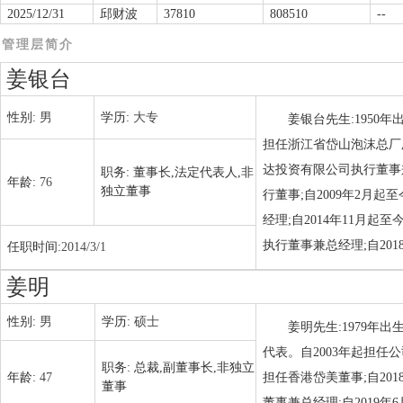
2025/12/31
邱财波
37810
808510
--
管理层简介
姜银台
性别:
男
学历:
大专
姜银台先生:1950
担任浙江省岱山泡沫总厂厂
达投资有限公司执行董事兼
职务:
董事长,法定代表人,非
年龄:
76
独立董事
行董事;自2009年2月
经理;自2014年11月
执行董事兼总经理;自201
任职时间:
2014/3/1
姜明
性别:
男
学历:
硕士
姜明先生:1979年
代表。自2003年起担任公
职务:
总裁,副董事长,非独立
年龄:
47
担任香港岱美董事;自20
董事
董事兼总经理;自2019