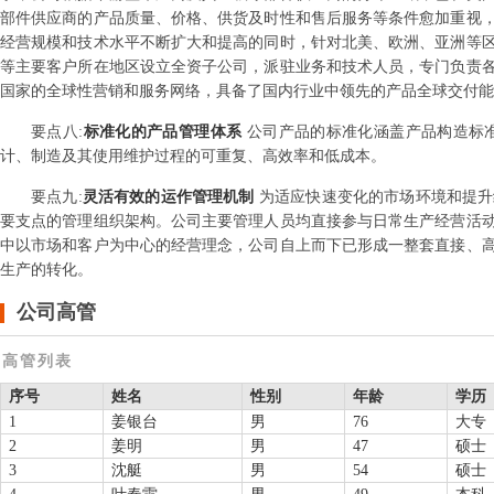
部件供应商的产品质量、价格、供货及时性和售后服务等条件愈加重视
经营规模和技术水平不断扩大和提高的同时，针对北美、欧洲、亚洲等
等主要客户所在地区设立全资子公司，派驻业务和技术人员，专门负责各
国家的全球性营销和服务网络，具备了国内行业中领先的产品全球交付能
要点
八
:
标准化的产品管理体系
公司产品的标准化涵盖产品构造标
计、制造及其使用维护过程的可重复、高效率和低成本。
要点
九
:
灵活有效的运作管理机制
为适应快速变化的市场环境和提升
要支点的管理组织架构。公司主要管理人员均直接参与日常生产经营活
中以市场和客户为中心的经营理念，公司自上而下已形成一整套直接、
生产的转化。
公司高管
高管列表
序号
姓名
性别
年龄
学历
1
姜银台
男
76
大专
2
姜明
男
47
硕士
3
沈艇
男
54
硕士