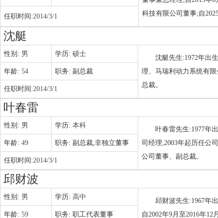
科技有限公司董事;自20
任职时间:
2014/3/1
沈艇
性别:
男
学历:
硕士
沈艇先生:1972年
年龄:
54
职务:
副总裁
理、马瑞利动力系统有限
总裁。
任职时间:
2014/3/1
叶春雷
性别:
男
学历:
本科
叶春雷先生:1977
年龄:
49
职务:
副总裁,非独立董事
司经理;2003年起历任
公司董事、副总裁。
任职时间:
2014/3/1
邱财波
性别:
男
学历:
高中
邱财波先生:1967
年龄:
59
职务:
职工代表董事
自2002年9月至2016年