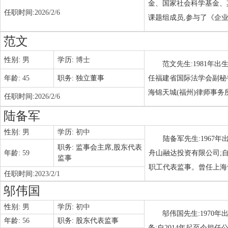
金、国家社会科学基金、
任职时间:
2026/2/6
课题组成员,参与了《企
范文
性别:
男
学历:
博士
范文先生:1981年
年龄:
45
职务:
独立董事
任福建省国际法学会副秘
海锦天城(福州)律师事务
任职时间:
2026/2/6
陆备军
性别:
男
学历:
初中
陆备军先生:1967
职务:
监事会主席,股东代表
年龄:
59
舟山融达投资有限公司;自
监事
职工代表监事。曾任上海
任职时间:
2023/2/1
邬伟国
性别:
男
学历:
初中
邬伟国先生:1970
年龄:
56
职务:
股东代表监事
务;自2014年起至今