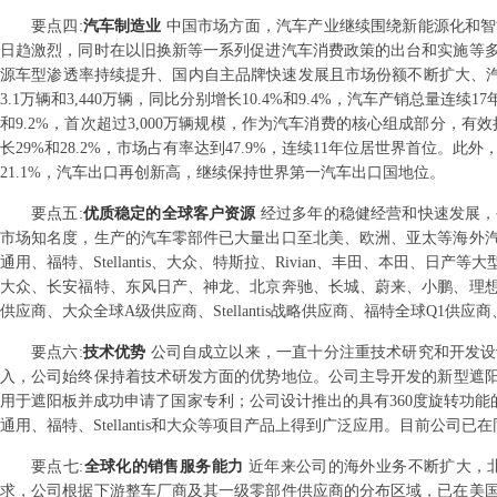
要点
四
:
汽车制造业
中国市场方面，汽车产业继续围绕新能源化和智
日趋激烈，同时在以旧换新等一系列促进汽车消费政策的出台和实施等
源车型渗透率持续提升、国内自主品牌快速发展且市场份额不断扩大、汽车
3.1万辆和3,440万辆，同比分别增长10.4%和9.4%，汽车产销总量连续1
和9.2%，首次超过3,000万辆规模，作为汽车消费的核心组成部分，有效
长29%和28.2%，市场占有率达到47.9%，连续11年位居世界首位。此
21.1%，汽车出口再创新高，继续保持世界第一汽车出口国地位。
要点
五
:
优质稳定的全球客户资源
经过多年的稳健经营和快速发展，
市场知名度，生产的汽车零部件已大量出口至北美、欧洲、亚太等海外
通用、福特、Stellantis、大众、特斯拉、Rivian、丰田、本田
大众、长安福特、东风日产、神龙、北京奔驰、长城、蔚来、小鹏、理
供应商、大众全球A级供应商、Stellantis战略供应商、福特全球Q1供
要点
六
:
技术优势
公司自成立以来，一直十分注重技术研究和开发设
入，公司始终保持着技术研发方面的优势地位。公司主导开发的新型遮阳
用于遮阳板并成功申请了国家专利；公司设计推出的具有360度旋转功能的顶
通用、福特、Stellantis和大众等项目产品上得到广泛应用。目前公
要点
七
:
全球化的销售服务能力
近年来公司的海外业务不断扩大，
求，公司根据下游整车厂商及其一级零部件供应商的分布区域，已在美