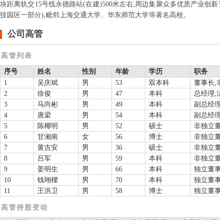
块距离轨交15号线永德路站(在建)500米左右,周边集聚众多优质产业
技园区一部分),毗邻上海交通大学、华东师范大学等著名高校。
公司高管
高管列表
序号
姓名
性别
年龄
学历
职务
1
吴庆斌
男
53
双本科
董事长,
2
徐俊
男
47
本科
总经理,
3
马尚彬
男
49
本科
副总经
4
唐梁
男
54
本科
副总经
5
陈椰明
男
52
硕士
非独立
6
甘湘南
女
56
博士
非独立
7
黄吉安
男
36
硕士
非独立
8
吕军
男
59
本科
非独立
9
姜明生
男
66
本科
独立董
10
钱翊樑
男
70
本科
独立董
11
王洪卫
男
58
博士
独立董
高管持股变动