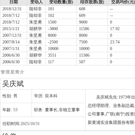
日期
变动人
变动数量(股)
结存股票(股)
交易均价(元
2018/12/31
陆却非
101
608
--
2018/7/12
陆却非
102
609
--
2018/7/12
朱坚勇
1500
9000
0
2015/1/21
胡耕华
-3800
11586
17.92
2007/12/31
朱坚勇
8000
8000
0
2007/8/14
朱坚勇
-2500
7500
23.74
2007/1/31
朱坚勇
10000
10000
0
2006/6/30
胡耕华
3551
15386
0
2006/6/30
陆却非
117
507
0
管理层简介
吴庆斌
性别:
男
学历:
双本科
吴庆斌先生:1973
总经理助理、业务副总裁
年龄:
53
职务:
董事长,非独立董事
公司董事;广联(南宁)投
新黄浦实业集团股份有限
任职时间:
2025/10/31