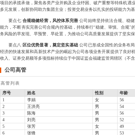
项目的承揽承做，聚焦各类产业并购及企业纾困、破产重整等特殊机遇
多元发展，创新协同助力集团主业；投资交易业务以扎实的投研能力为基
要点
七
:
合规稳健经营，风控体系完善
公司始终坚持依法合规、稳健
能力，不断夯实完善公司合规内控基础，持续奉行“稳健、审慎、合规”
务风险的早发现、早预警、早处置，为推动公司高质量发展提供了坚实保
要点
八
:
区位优势显著，奠定坚实基础
公司已形成全国性的业务布局
经济的快速发展和高新技术产业的崛起为公司各项业务开展提供了良好机遇
收入、证券交易额等多项指标持续位于中国证监会福建监管局辖区（不含
公司高管
高管列表
序号
姓名
性别
年龄
1
李娟
女
56
2
王洪亮
男
54
3
陈海
男
56
4
刘亮
男
52
5
张芳
女
49
6
张锋
男
53