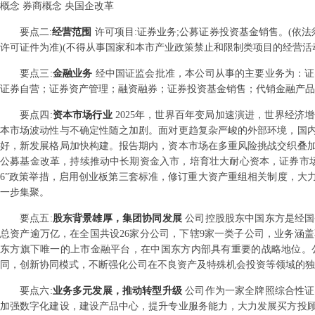
概念 券商概念 央国企改革
要点
二
:
经营范围
许可项目:证券业务;公募证券投资基金销售。(依
许可证件为准)(不得从事国家和本市产业政策禁止和限制类项目的经营活
要点
三
:
金融业务
经中国证监会批准，本公司从事的主要业务为：证
证券自营；证券资产管理；融资融券；证券投资基金销售；代销金融产品
要点
四
:
资本市场行业
2025年，世界百年变局加速演进，世界经
本市场波动性与不确定性随之加剧。面对更趋复杂严峻的外部环境，国
好，新发展格局加快构建。报告期内，资本市场在多重风险挑战交织叠
公募基金改革，持续推动中长期资金入市，培育壮大耐心资本，证券市场
6”政策举措，启用创业板第三套标准，修订重大资产重组相关制度，大
一步集聚。
要点
五
:
股东背景雄厚，集团协同发展
公司控股股东中国东方是经国
总资产逾万亿，在全国共设26家分公司，下辖9家一类子公司，业务涵
东方旗下唯一的上市金融平台，在中国东方内部具有重要的战略地位。
同，创新协同模式，不断强化公司在不良资产及特殊机会投资等领域的独
要点
六
:
业务多元发展，推动转型升级
公司作为一家全牌照综合性证
加强数字化建设，建设产品中心，提升专业服务能力，大力发展买方投