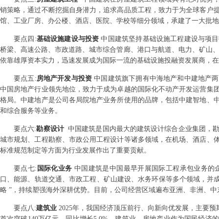
销策略，通过不断挖掘自身潜力，追求高品质工程，致力于为全球客户
馆、工业厂房、办公楼、酒店、医院、学校等细分领域，承建了一大批地
要点
四
:
基础设施建设与投资
中国建筑坚持基础设施工程建设与项目
桥梁、高速公路、市政道路、城市综合管廊、港口与航道、电力、矿山、
依靠雄厚资本实力，迅速发展成为国际一流的基础设施投融资发展商，在
要点
五
:
房地产开发与投资
中国建筑旗下拥有中海地产和中建地产两
中国房地产行业领先地位，致力于成为卓越的国际化不动产开发运营集
格局。中建地产是公司各局院地产业务所使用的品牌，包括中建智地、
和综合服务等业务。
要点
六
:
勘察设计
中国建筑是国内最大的建筑设计综合企业集团，勘
城市规划、工程勘察、市政公用工程设计等诸多领域，在机场、酒店、
标准规范制定等方面为行业发展作出了重要贡献。
要点
七
:
国际化业务
中国建筑是中国最早开展国际工程承包业务的
口、能源、轨道交通、市政工程、矿山建设、水务环保等多个领域，并成功
略 ”，持续塑强海外深耕优势。目前，公司经营区域遍布亚洲、非洲、
要点
八
:
建筑业
2025年，我国经济顶压前行、向新向优发展，主要预
首次突破140万亿元，同比增长5.0%。建筑业、房地产业作为国民经