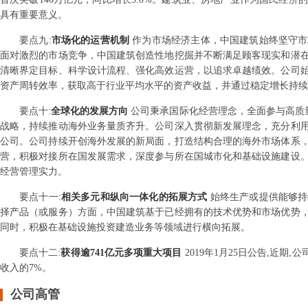
具有重要意义。
要点
九
:
市场化的运营机制
作为市场经济主体，中国建筑始终坚守市
面对激烈的市场竞争，中国建筑创造性地挖掘并不断满足顾客现实和潜
清晰界定目标、科学设计流程、强化高效运营，以追求卓越绩效。公司
资产周转效率，获取高于行业平均水平的资产收益，并通过稳定增长持续
要点
十
:
全球化的发展方向
公司秉承国际化经营理念，全面参与高质量
战略，持续推动海外业务量质齐升。公司深入贯彻新发展理念，充分利
公司。公司持续开创海外发展的新局面，打造结构合理的海外市场体系
营，积极对接所在国发展需求，深度参与所在国城市化和基础设施建设
经营管理实力。
要点
十一
:
相关多元和纵向一体化的拓展方式
始终生产或提供能够持
择产品（或服务）方面，中国建筑基于已经拥有的技术优势和市场优势
同时，积极在基础设施投资建造业务等领域进行横向拓展。
要点
十二
:
获得逾741亿元多项重大项目
2019年1月25日公告,近期
收入的7%。
公司高管