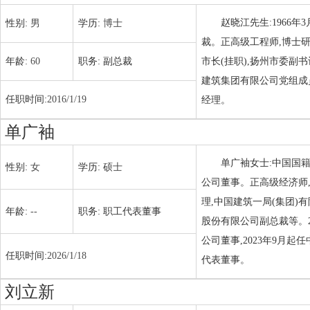
赵晓江先生:1966
性别:
男
学历:
博士
裁。正高级工程师,博士
年龄:
60
职务:
副总裁
市长(挂职),扬州市委副
建筑集团有限公司党组成员
任职时间:
2016/1/19
经理。
单广袖
单广袖女士:中国国
性别:
女
学历:
硕士
公司董事。正高级经济师
理,中国建筑一局(集团
年龄:
--
职务:
职工代表董事
股份有限公司副总裁等。2
公司董事,2023年9月
任职时间:
2026/1/18
代表董事。
刘立新