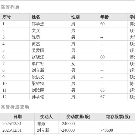
高管列表
序号
姓名
性别
年龄
学
1
郑学选
男
60
博
2
文兵
男
--
硕
3
陈勇
男
--
大
4
黄杰
男
--
硕
5
吴爱国
男
--
硕
6
赵晓江
男
60
博
7
单广袖
女
--
硕
8
刘立新
男
--
硕
9
段洪义
男
--
硕
10
梁维特
男
--
博
11
刘汝臣
男
63
硕
12
孙承铭
男
67
硕
高管持股变动
日期
变动人
变动数量(股)
结存股票(股)
2025/12/31
陈勇
-240000
--
2025/12/31
刘立新
-240000
748600