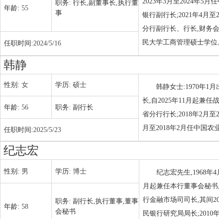
2023年3月至2024年5
职务:
行长,副董事长,执行董
年龄:
55
事
银行副行长;2021年4
分行副行长、行长,财务会
民大学工商管理硕士学位
任职时间:
2024/5/16
韩静
性别:
女
学历:
硕士
韩静女士:1970年1
长,自2025年11月起兼
年龄:
56
职务:
副行长
省分行行长;2018年2月
月至2018年2月任中国
任职时间:
2025/5/23
纪志宏
性别:
男
学历:
博士
纪志宏先生,1968年
月起兼任本行董事会秘书,2
行金融市场司司长,其间20
职务:
副行长,执行董事,董事
年龄:
58
会秘书
民银行研究局局长;2010