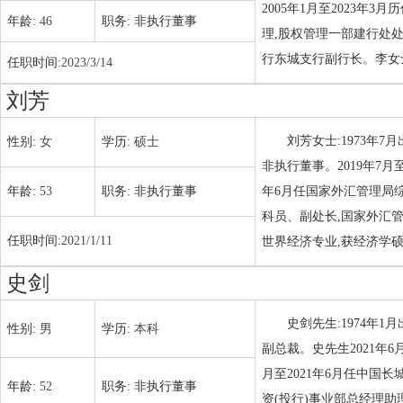
2005年1月至2023
年龄:
46
职务:
非执行董事
理,股权管理一部建行处处
行东城支行副行长。李女士
任职时间:
2023/3/14
刘芳
刘芳女士:1973年7
性别:
女
学历:
硕士
非执行董事。2019年7月
年龄:
53
职务:
非执行董事
年6月任国家外汇管理局综
科员、副处长,国家外汇
任职时间:
2021/1/11
世界经济专业,获经济学
史剑
史剑先生:1974年1
性别:
男
学历:
本科
副总裁。史先生2021年6
月至2021年6月任中国长
年龄:
52
职务:
非执行董事
资(投行)事业部总经理助