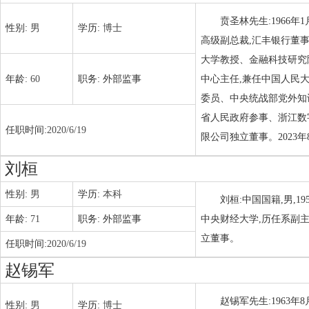
贲圣林先生:1966
性别:
男
学历:
博士
高级副总裁,汇丰银行董
大学教授、金融科技研究
年龄:
60
职务:
外部监事
中心主任,兼任中国人民
委员、中央统战部党外知
省人民政府参事、浙江数
任职时间:
2020/6/19
限公司独立董事。2023
刘桓
性别:
男
学历:
本科
刘桓:中国国籍,男,1
年龄:
71
职务:
外部监事
中央财经大学,历任系副主
立董事。
任职时间:
2020/6/19
赵锡军
赵锡军先生:1963
性别:
男
学历:
博士