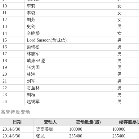
10
李莉
女
11
李璐
女
12
刘芳
女
13
史剑
男
14
辛晓岱
女
15
Lord Sassoon(詹诚信)
男
16
梁锦松
男
17
林志军
男
18
威廉•科恩
男
19
张为国
男
20
林鸿
男
21
刘军
男
22
贲圣林
男
23
刘桓
男
24
赵锡军
男
高管持股变动
日期
变动人
变动数量(股)
结存股票(
2014/6/30
梁高美懿
100000
100000
2014/6/30
张龙
235400
235400