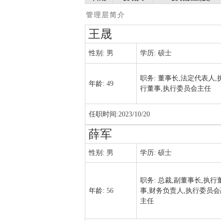
管理层简介
王晟
性别:
男
学历:
硕士
职务:
董事长,法定代表人,
年龄:
49
行董事,执行委员会主任
任职时间:
2023/10/20
薛军
性别:
男
学历:
硕士
职务:
总裁,副董事长,执行
年龄:
56
事,财务负责人,执行委员会
主任