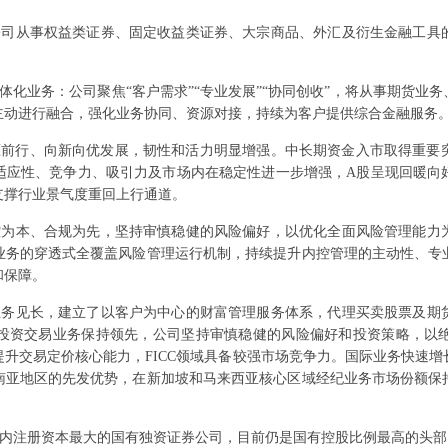
公司从事权益类证券、固定收益类证券、大宗商品、外汇及衍生金融工具
体化业务：公司聚焦“客户需求”“专业发展”“协同创收”，将从事期货业
主动进行融合，强化业务协同、资源对接，持续为客户提供综合金融服务
顶压前行、向新向优发展，韧性和活力明显增强。中长期资金入市取得重
适应性、竞争力、吸引力及市场内在稳定性进一步增强，A股呈现回暖向
支撑行业景气度重回上行通道。
控为本、合规为先，坚持审慎稳健的风险偏好，以优化全面风险管理能力
业务的穿透式全覆盖风险管理运行机制，持续提升内控管理的主动性、专
和保障。
业务见长，建立了以客户为中心的财富管理服务体系，代理买卖股票及期
投资交易业务保持领先，公司坚持审慎稳健的风险偏好和投资策略，以
升交易定价核心能力，FICC领域具备较强市场竞争力。国际业务快速
南亚地区的先发优势，在新加坡和马来西亚核心区域经纪业务市场份额保
内注册资本最大的国有独资证券公司，目前仍是国有控股比例最高的头部券商