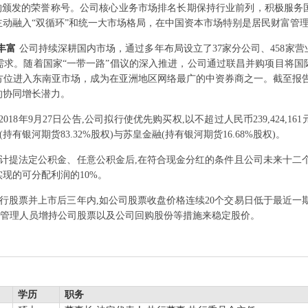
构颁发的荣誉称号。公司核心业务市场排名长期保持行业前列，积极服务
动融入“双循环”和统一大市场格局，在中国资本市场特别是居民财富管
丰富
公司持续深耕国内市场，通过多年布局设立了37家分公司、458家
需求。随着国家“一带一路”倡议的深入推进，公司通过联昌并购项目将国
位进入东南亚市场，成为在亚洲地区网络最广的中资券商之一。截至报告期
的协同增长潜力。
2018年9月27日公告,公司拟行使优先购买权,以不超过人民币239,424,1
有银河期货83.32%股权)与苏皇金融(持有银河期货16.68%股权)。
计提法定公积金、任意公积金后,在符合现金分红的条件且公司未来十二
现的可分配利润的10%。
行股票并上市后三年内,如公司股票收盘价格连续20个交易日低于最近一
级管理人员增持公司股票以及公司回购股份等措施来稳定股价。
学历
职务