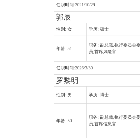
任职时间:
2021/10/29
郭辰
性别:
女
学历:
硕士
职务:
副总裁,执行委员会
年龄:
51
员,首席风险官
任职时间:
2026/3/30
罗黎明
性别:
男
学历:
博士
职务:
副总裁,执行委员会
年龄:
50
员,首席信息官