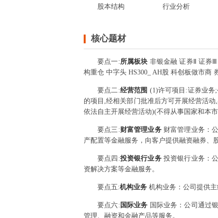
股本结构
行业分析
核心题材
要点
一
:
所属板块
非银金融 证券Ⅱ 证券Ⅲ
构重仓 中字头 HS300_ AH股 科创板做市商
要点
二
:
经营范围
(1)许可项目:证券
的项目,经相关部门批准后方可开展经营活动,
依法自主开展经营活动)(不得从事国家和本市
要点
三
:
财富管理业务
财富管理业务：
产配置等金融服务，向客户提供融资融券、
要点
四
:
投资银行业务
投资银行业务：
资解决方案等金融服务。
要点
五
:
机构业务
机构业务：公司提供主
要点
六
:
国际业务
国际业务：公司通过
管理、融资和金融产品等服务。