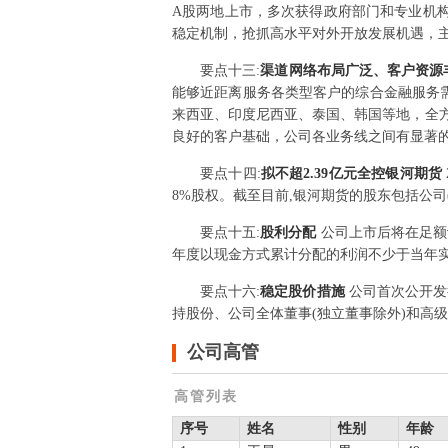
A股两地上市，多次获得政府部门和专业机
稳定机制，抢抓高水平对外开放发展机遇，主
要点
十三
:
渠道网络布局广泛、客户资源
能够近距离服务各类型客户的综合金融服务
来西亚、印度尼西亚、泰国、韩国等地，全方
良好的客户基础，公司各业务线之间有显著
要点
十四
:
拟不超2.39亿元全控银河期货
8%股权。截至目前,银河期货的股东包括公司(持
要点
十五
:
股利分配
公司上市后将在足额
年度以现金方式累计分配的利润不少于当年实
要点
十六
:
稳定股价措施
公司首次公开发
持股份、公司全体董事(独立董事除外)和高
公司高管
高管列表
序号
姓名
性别
年龄