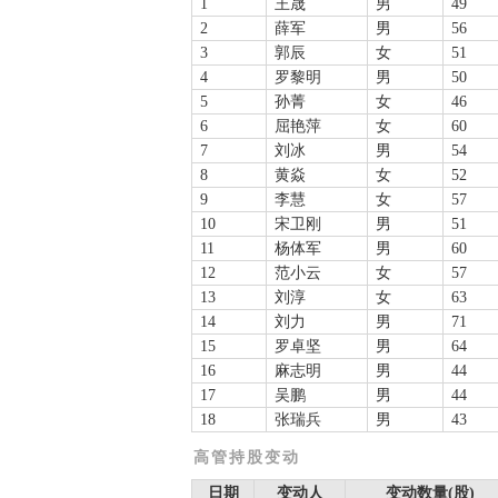
1
王晟
男
49
2
薛军
男
56
3
郭辰
女
51
4
罗黎明
男
50
5
孙菁
女
46
6
屈艳萍
女
60
7
刘冰
男
54
8
黄焱
女
52
9
李慧
女
57
10
宋卫刚
男
51
11
杨体军
男
60
12
范小云
女
57
13
刘淳
女
63
14
刘力
男
71
15
罗卓坚
男
64
16
麻志明
男
44
17
吴鹏
男
44
18
张瑞兵
男
43
高管持股变动
日期
变动人
变动数量(股)