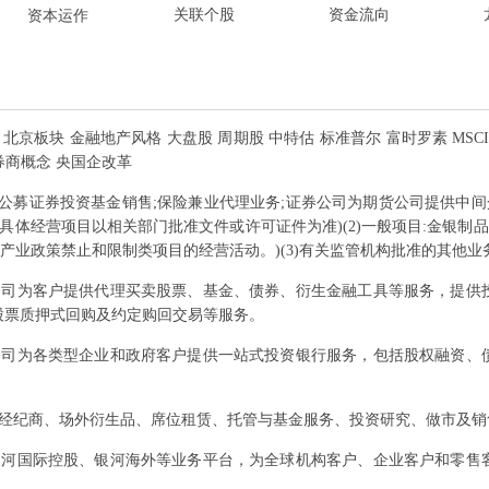
关联个股
资金流向
资本运作
 北京板块 金融地产风格 大盘股 周期股 中特估 标准普尔 富时罗素 MSCI
 券商概念 央国企改革
业务;公募证券投资基金销售;保险兼业代理业务;证券公司为期货公司提供中
具体经营项目以相关部门批准文件或许可证件为准)(2)一般项目:金银制
产业政策禁止和限制类项目的经营活动。)(3)有关监管机构批准的其他业
公司为客户提供代理买卖股票、基金、债券、衍生金融工具等服务，提供
股票质押式回购及约定购回交易等服务。
公司为各类型企业和政府客户提供一站式投资银行服务，包括股权融资、
经纪商、场外衍生品、席位租赁、托管与基金服务、投资研究、做市及销
银河国际控股、银河海外等业务平台，为全球机构客户、企业客户和零售