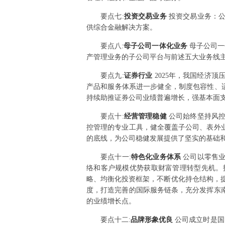
要点
七
:
投资交易业务
投资交易业务：
供综合金融解决方案。
要点
八
:
母子公司一体化业务
母子公司一
产管理业务的子公司平台与前述五大业务线
要点
九
:
证券行业
2025年，我国经济
产品和服务体系进一步健全，制度包容性、
持续助推证券公司业绩普遍增长，强基本面
要点
十
:
经营管理稳健
公司始终坚持风
控管理的专业工具，健全覆盖子公司、表外
的底线，为公司稳健发展提供了坚实的基础
要点
十一
:
特色化业务体系
公司以零售
络和客户规模优势获取财富管理转型先机。
略、均衡化投资框架，不断优化持仓结构，提
度，打造完善的国际服务链条，充分发挥东
的业绩增长点。
要点
十二
:
品牌形象优良
公司成立时是国