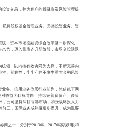
的投资交易，并为客户的投融资及风险管理提
务、私募股权基金管理业务、另类投资业务、资
。
要突破，资本市场投融资综合改革进一步深化，
好态势，迈入量质齐升新阶段，市场交投活跃
为统领，以内控有效协同为支撑，不断完善内
业性、前瞻性，牢牢守住不发生重大金融风险
货业务、信用业务位居行业前列，凭借线下网
绝对收益为目标导向，持续完善多资产、多策
增长，公司坚持深耕香港市场，加强战略投入力
持前三，国际业务成熟度逐步提升，成为重要
之一，分别于2013年、2017年实现H股和