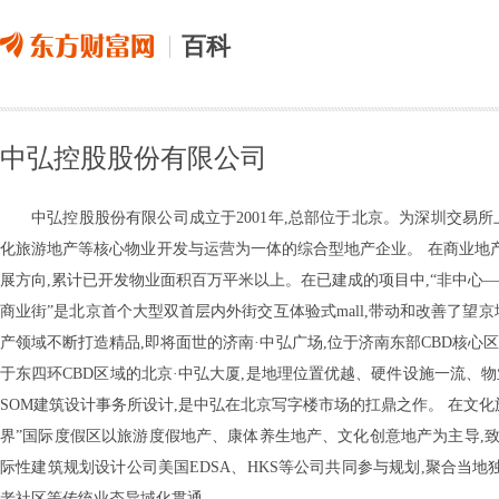
百科
中弘控股股份有限公司
中弘控股股份有限公司成立于2001年,总部位于北京。为深圳交易所上
化旅游地产等核心物业开发与运营为一体的综合型地产企业。 在商业地产
展方向,累计已开发物业面积百万平米以上。在已建成的项目中,“非中心—
商业街”是北京首个大型双首层内外街交互体验式mall,带动和改善了望
产领域不断打造精品,即将面世的济南·中弘广场,位于济南东部CBD核心区
于东四环CBD区域的北京·中弘大厦,是地理位置优越、硬件设施一流、
SOM建筑设计事务所设计,是中弘在北京写字楼市场的扛鼎之作。 在文化
界”国际度假区以旅游度假地产、康体养生地产、文化创意地产为主导,致
际性建筑规划设计公司美国EDSA、HKS等公司共同参与规划,聚合当
老社区等传统业态异域化贯通。