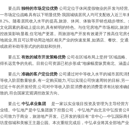
要点
四
:
独特的市场定位优势
公司定位于休闲度假物业的开发与经营
一市场定位战略具有以下明显优势:我国城镇居民人均可支配收入近三年来以超8%
8.2%。随着居民收入水平的提高,旅游、休闲、体验等开销也稳步增长
文化因素的基础上提出的,具有鲜明的特色。与住宅房地产市场相比,旅游
控政策影响显着,住宅地产更甚。而旅游地产开发有效避开了推高住宅房
地就业,而且可以带动周边地区相关产业的快速发展,如酒店、餐饮、交
或政府补助等形式的的鼓励和扶持。
要点
五
:
有效的城市开发策略优势
公司在区域布局上坚持“区域战略、
得长远竞争的先机。目前公司资源已初步形成“地缘幅度纵贯南北、涵盖山
要点
六
:
准确的客户定位优势
公司通过对中等收入水平的城市居民消费
等收入阶层数量较多,有一定购买能力,可以实现公司快速周转的目标;另
过近十年的开发经营,公司对中等收入阶层消费者的消费需求有比较准确的
致的,符合国家宏观调控政策方向。
要点
七
:
中弘卓业集团
是一家以实业项目投资及管理为主导经营方
业绩。中弘地产是中弘集团旗下控股公司，中弘地产由北京中弘投资公
公司致力于商业，旅游地产开发。已开发的项目有“非中心—中弘国际商务
坊度假城和美猴王主题公园。本次重组完成后，中弘卓业将其全部地产业