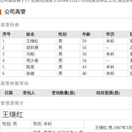
公司股票将于1个交易日(或者于2018年12月27日)结束后终止上市,深
公司高管
高管列表
序号
姓名
性别
年龄
学历
1
王继红
男
59
本科
2
胡剑勇
男
54
--
3
马刚
男
50
本科
4
周少春
男
54
--
5
陈昱
男
43
本科
6
侯健
男
40
本科
高管持股变动
日期
变动人
变动数量(股)
结存股票(股)
管理层简介
王继红
性别:
男
学历:
本科
王继红:男,1967