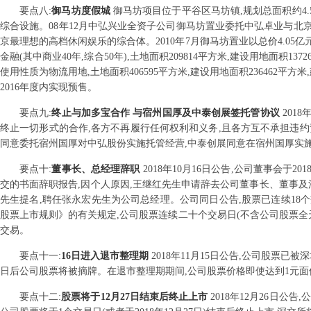
要点
八
:
御马坊度假城
御马坊项目位于平谷区马坊镇,规划总面积约4
综合设施。08年12月中弘兴业全资子公司御马坊置业委托中弘卓业与
京最理想的高档休闲娱乐的综合体。2010年7月御马坊置业以总价4.0
金融(其中商业40年,综合50年),土地面积209814平方米,建设用地面积137
使用性质为物流用地,土地面积406595平方米,建设用地面积236462平方
2016年度内实现预售。
要点
九
:
终止与加多宝合作 与宿州国厚及中泰创展签托管协议
201
终止一切形式的合作,各方不再履行任何权利和义务,且各方互不承担违
同意委托宿州国厚对中弘股份实施托管经营,中泰创展同意在宿州国厚实施
要点
十
:
董事长、总经理辞职
2018年10月16日公告,公司董事会
交的书面辞职报告,因个人原因,王继红先生申请辞去公司董事长、董事及
先生提名,聘任张永宏先生为公司总经理。公司同日公告,股票已连续18个交易日
股票上市规则》的有关规定,公司股票连续二十个交易日(不含公司股票全
交易。
要点
十一
:
16日进入退市整理期
2018年11月15日公告,公司股票已
日后公司股票将被摘牌。在退市整理期期间,公司股票价格即使达到1元面
要点
十二
:
股票将于12月27日结束后终止上市
2018年12月26日公