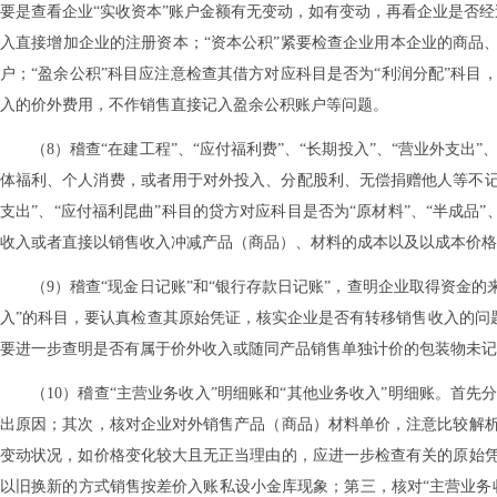
要是查看企业“实收资本”账户金额有无变动，如有变动，再看企业是否经过
入直接增加企业的注册资本；“资本公积”紧要检查企业用本企业的商品
户；“盈余公积”科目应注意检查其借方对应科目是否为“利润分配”科
入的价外费用，不作销售直接记入盈余公积账户等问题。
（8）稽查“在建工程”、“应付福利费”、“长期投入”、“营业外支
体福利、个人消费，或者用于对外投入、分配股利、无偿捐赠他人等不记销
支出”、“应付福利昆曲”科目的贷方对应科目是否为“原材料”、“半成品
收入或者直接以销售收入冲减产品（商品）、材料的成本以及以成本价格
（9）稽查“现金日记账”和“银行存款日记账”，查明企业取得资金的来
入”的科目，要认真检查其原始凭证，核实企业是否有转移销售收入的问题
要进一步查明是否有属于价外收入或随同产品销售单独计价的包装物未记
（10）稽查“主营业务收入”明细账和“其他业务收入”明细账。首
出原因；其次，核对企业对外销售产品（商品）材料单价，注意比较解
变动状况，如价格变化较大且无正当理由的，应进一步检查有关的原始
以旧换新的方式销售按差价入账私设小金库现象；第三，核对“主营业务