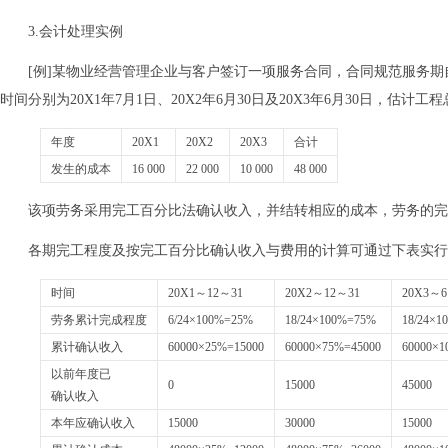
3.会计处理实例
[例]某物业经营管理企业与客户签订一项服务合同，合同规范服务期自20
时间分别为20X1年7月1日、20X2年6月30日及20X3年6月30日，
年度
20X1
20X2
20X3
合计
发生的成本
16 000
22 000
10 000
48 000
该项劳务采用完工百分比法确认收入，并结转相应的成本，劳务的完
各期完工程度及按完工百分比确认收入与费用的计算可通过下表实行
时间
20X1～12～31
20X2～12～31
20X3～6
劳务累计完成程度
6/24×100%=25%
18/24×100%=75%
18/24×1
累计确认收入
60000×25%=15000
60000×75%=45000
60000×1
以前年度已
0
15000
45000
确认收入
本年应确认收入
15000
30000
15000