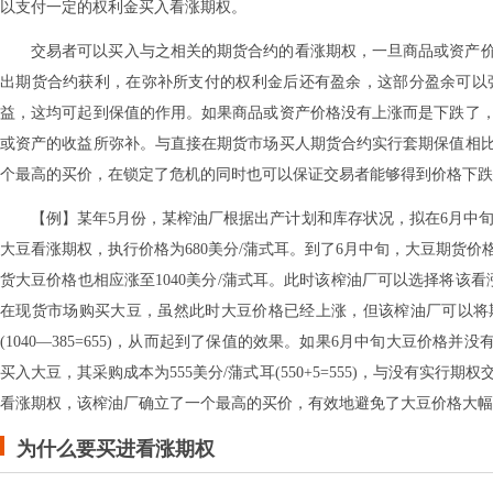
以支付一定的权利金买入看涨期权。
交易者可以买入与之相关的期货合约的看涨期权，一旦商品或资产
出期货合约获利，在弥补所支付的权利金后还有盈余，这部分盈余可以
益，这均可起到保值的作用。如果商品或资产价格没有上涨而是下跌了
或资产的收益所弥补。与直接在期货市场买人期货合约实行套期保值相
个最高的买价，在锁定了危机的同时也可以保证交易者能够得到价格下跌
【例】某年5月份，某榨油厂根据出产计划和库存状况，拟在6月中旬
大豆看涨期权，执行价格为680美分/蒲式耳。到了6月中旬，大豆期货价格
货大豆价格也相应涨至1040美分/蒲式耳。此时该榨油厂可以选择将该看涨期
在现货市场购买大豆，虽然此时大豆价格已经上涨，但该榨油厂可以将期
(1040—385=655)，从而起到了保值的效果。如果6月中旬大豆价
买入大豆，其采购成本为555美分/蒲式耳(550+5=555)，与没有实行
看涨期权，该榨油厂确立了一个最高的买价，有效地避免了大豆价格大幅
为什么要买进看涨期权