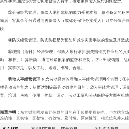
条件和承担的危机责任制定合理的费率，确定被保险人应付的保险费。
③分保经营管理。保险人承担危机的能力受资本额、总准备金的积
额后，将其余部分通过同再保险人（或称分保业务接受人）订立分保合
段。
④防灾经营管理。防灾防损是为预防和减少灾害事故的发生及其造成
⑤理赔（给付）经营管理。保险人履行承担损失赔偿责任应尽的义
勘、核损、计算赔额。通过对诸损案的监督和控制，防止出现错赔、乱
用、实事求是，以及主动、迅速、准确、合理。
劳动人事
经营
管理
包含劳动经营管理和人事经营管理两个方面：①
挥劳动者的能力，从而达到提高劳动效率的目的；②人事经营管理，调整
育、培训、考核、使用、奖惩、调动、劳动工资和劳动保护等方面有机地
郑重声明：
东方财富网发布此信息的目的在于传播更多信息，与本站立场
准确性、真实性、完整性、有效性、及时性、原创性等。相关信息并未经