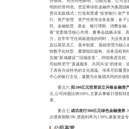
分保障。 经营特色鲜明，功能完备。公司
明的经营特色。坚定将绿色金融作为集团战略
责任实践模式；打造和贯通“投资银行-资产
行、资产管理、资产托管等业务发展；各子
托、金融租赁、基金、银行理财、消费金融
善“党委领导核心作用、董事会战略决策、
力，在牢牢守住风险底线的同时，为业务发
及以基层员工、基本制度、基础管理为核心的
快数字化转型，重塑组织架构、业务流程和
实施“新城建设”“旧城改造”，持续推进流
司始终坚守“真诚服务、共同兴业”的使命
了具有兴业特色的文化底蕴。传承尽职履责
中心的银行文化，凝聚为全集团共同的价值
要点
六
:
拟100亿元投资设立兴银金融资
元,公司持股比例100%,主要从事银行债
者。
要点
七
:
成功发行300亿元绿色金融债券
次债券期限3年,票面利率为3.99%,募集资
公司高管