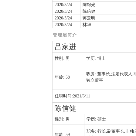
2020/3/24
陈锦光
2020/3/24
陈信健
2020/3/24
蒋云明
2020/3/24
林华
管理层简介
吕家进
性别:
男
学历:
博士
职务:
董事长,法定代表人,
年龄:
58
独立董事
任职时间:
2021/6/11
陈信健
性别:
男
学历:
硕士
职务:
行长,副董事长,非独
年龄:
59