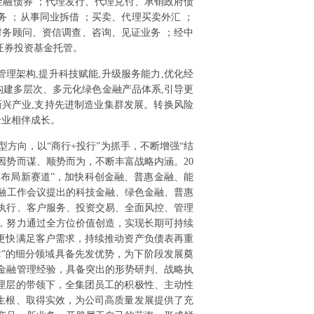
金融债券 ；代理发行、代理兑付、承销政府债
 ；从事同业拆借 ；买卖、代理买卖外汇 ；
财务顾问、资信调查、咨询、见证业务 ；经中
证券投资基金托管。
管理架构,提升科技赋能,升级服务能力,优化经
构建多层次、多元化绿色金融产品体系,引导更
兴产业,支持先进制造业集群发展。转换风险
企业相伴成长。
型方向，以“商行+投行”为抓手，不断增强“结
因势而谋、顺势而为，不断丰富战略内涵。20
，布局新赛道”，加快科创金融、普惠金融、能
央金融工作会议提出的科技金融、绿色金融、普惠
略执行、客户服务、投资交易、全面风控、管理
行，努力通过全方位价值创造，实现长期可持续
更快满足客户需求，持续推动资产负债表再重
”的细分领域具备先发优势，为下阶段发展奠
金融管理经验，具备突出的形势研判、战略执
理层的带领下，全集团员工的积极性、主动性
生根、取得实效，为公司高质量发展提供了充