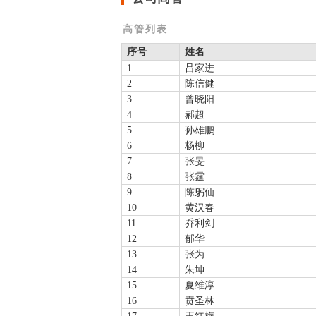
高管列表
序号
姓名
1
吕家进
2
陈信健
3
曾晓阳
4
郝超
5
孙雄鹏
6
杨柳
7
张旻
8
张霆
9
陈躬仙
10
黄汉春
11
乔利剑
12
郁华
13
张为
14
朱坤
15
夏维淳
16
贲圣林