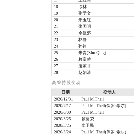
17
王红梅
18
徐林
19
张学文
20
朱玉红
21
张国明
22
余祖盛
23
林舒
24
孙铮
25
朱青(Zhu Qing)
26
赖富荣
27
唐家才
28
赵朝清
高管持股变动
日期
变动人
2020/12/31
Paul M.Theil
2020/7/17
Paul M. Theil(保罗·希尔)
2020/6/30
Paul M.Theil
2020/3/25
赖富荣
2020/3/25
李卫民
2020/3/24
Paul M. Theil(保罗·希尔)