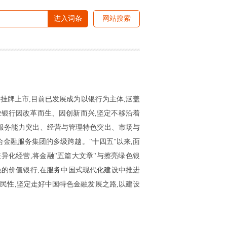
进入词条
网站搜索
易所挂牌上市,目前已发展成为以银行为主体,涵盖
银行因改革而生、因创新而兴,坚定不移沿着
"服务能力突出、经营与管理特色突出、市场与
金融服务集团的多级跨越。"十四五"以来,面
差异化经营,将金融"五篇大文章"与擦亮绿色银
色的价值银行,在服务中国式现代化建设中推进
民性,坚定走好中国特色金融发展之路,以建设