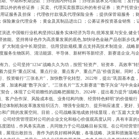
短期、中期和长期贷款 ；办理国内外结算 ；办理票据承兑与贴现 ；发行
股票以外的有价证券 ；买卖、代理买卖股票以外的有价证券 ；资产托管业务
信用证服务及担保 ；代理收付款项及代理保险业务 ；提供保管箱服务 ；
；保险兼业代理业务 ；黄金及其制品进出口 ；公募证券投资基金销售 ；
深度演进,中国银行业机构坚持以服务实体经济为导向,统筹发展与安全,健全
济效能。坚持将绿色作为高质量发展的底色,加快绿色金融产品创新步伐,
。扩大制造业中长期贷款、信用贷款规模,重点支持高技术制造业、战略新
力度服务生物医药、清洁能源、半导体、新材料等新经济、新赛道企业,与
力。公司坚持“1234”战略久久为功，按照“轻资产、轻资本、高效率”转
着力提升“重点区域、重点行业、重点客户、重点产品”价值贡献。同时，
行、投资银行“三张名片”，加快数字化转型。2022年，提出“巩固基本盘
展，加速构建“数字兴业”。“三张名片”“五大新赛道”“数字兴业”与中
度契合，体现了公司前瞻性的战略把握能力。2024年，提出着力提升“战
强、客户合作深、风险成本低、业务结构均衡、经营特色鲜明”的价值银
通过体制机制改革激发组织活力、增强专业能力、提升响应速度，更好、
力和广阔的发展空间。目前，公司战略落地成效持续显现，在“五篇大文章
实。公司经营管理层对公司的企业文化和核心价值观高度认同，具有丰富的
高度团结，作风务实高效，共同致力于公司战略目标实现。在公司经营管
强，展现出敢担当、善作为的良好精神风貌，各项战略、决策和措施落地