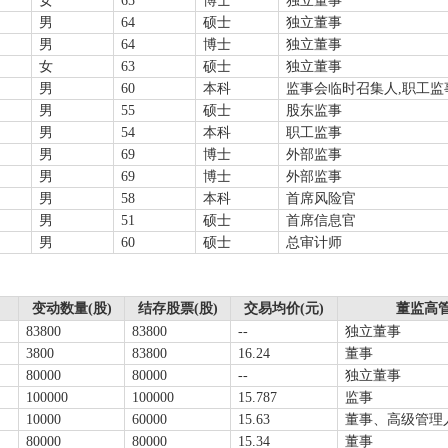
女
65
博士
独立董事
男
64
硕士
独立董事
男
64
博士
独立董事
女
63
硕士
独立董事
男
60
本科
监事会临时召集人,职工监
男
55
硕士
股东监事
男
54
本科
职工监事
男
69
博士
外部监事
男
69
博士
外部监事
男
58
本科
首席风险官
男
51
硕士
首席信息官
男
60
硕士
总审计师
变动数量(股)
结存股票(股)
交易均价(元)
董监高
83800
83800
--
独立董事
3800
83800
16.24
董事
80000
80000
--
独立董事
100000
100000
15.787
监事
10000
60000
15.63
董事、高级管理
80000
80000
15.34
董事