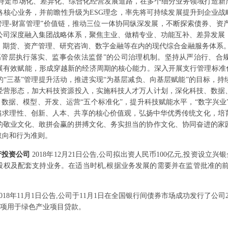
坚持走市场化、差异化、综合化经营发展道路，在多个细分业务领域打造新
核心业务，并前瞻性升级为ESG理念，率先将可持续发展提升到企业战
管理-财富管理”价值链，推动三位一体协同纵深发展，不断探索债券、资产
公司深度融入集团战略体系，聚焦主业、做精专业、功能互补、差异发展
、期货、资产管理、研究咨询、数字金融等在内的现代综合金融服务体系。
高管层执行落实、监事会依法监督”的公司治理机制。坚持从严治行、合
展有效赋能，形成穿越新的经济周期的核心能力。深入开展支行管理标准化
“三基”管理提升活动，推进实现“为基层减负、向基层赋能”的目标，
经营形态，加大科技资源投入，实施科技人才万人计划，深化科技、数据
程、数据、模型、开发、运营“五个标准化”，提升科技赋能水平，“数字兴业
，追求理性、创新、人本、共享的核心价值观，弘扬中华优秀传统文化，培
的敬业文化、敢拼会赢的拼搏文化、务实担当的协作文化、协同奋进的家
取向和行为准则。
产投资公司
2018年12月21日公告,公司拟出资人民币100亿元,投资设立
权转股权及配套支持业务。在适当时机,根据业务发展的需要并在监管批准的
2018年11月1日公告,公司于11月1日在全国银行间债券市场成功发行了公司2
金专项用于绿色产业项目贷款。