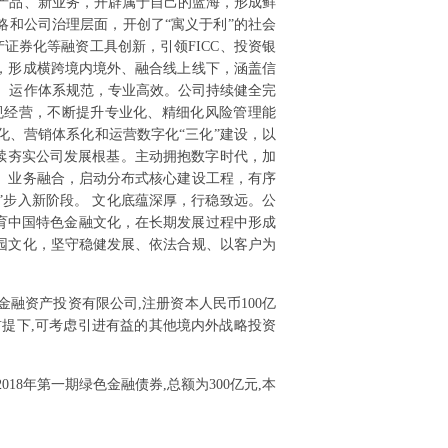
产品、新业务，开辟属于自己的蓝海，形成鲜
略和公司治理层面，开创了“寓义于利”的社会
证券化等融资工具创新，引领FICC、投资银
，形成横跨境内境外、融合线上线下，涵盖信
 运作体系规范，专业高效。公司持续健全完
规经营，不断提升专业化、精细化风险管理能
、营销体系化和运营数字化“三化”建设，以
持续夯实公司发展根基。主动拥抱数字时代，加
、业务融合，启动分布式核心建设工程，有序
”步入新阶段。 文化底蕴深厚，行稳致远。公
育中国特色金融文化，在长期发展过程中形成
园文化，坚守稳健发展、依法合规、以客户为
兴银金融资产投资有限公司,注册资本人民币100亿
前提下,可考虑引进有益的其他境内外战略投资
018年第一期绿色金融债券,总额为300亿元,本