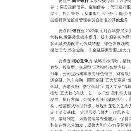
要点
三
:
商业银行
吸收公众存款 ；发放
券 ；买卖政府债券、金融债券 ；代理发行
结汇、售汇业务 ；从事银行卡业务 ；提供
国银行保险监督管理委员会批准的其他业务 
要点
四
:
银行业
2022年,面对百年变局
营特色,发展质量稳步提升。提升服务实体经
多金融资源配置到低碳转型、绿色发展领域
授信理念,整合金融、非金融要素资源,加大
要点
五
:
核心竞争力
战略目标清晰，措施有
算型、投资型、交易型”三型银行智慧内核，
21年，公司提出树牢擦亮绿色银行、财富银
源金融、汽车金融、园区金融“五大新赛道”发
金融、养老金融、数字金融“五篇大文章”高
推动”五大核心能力，进一步打造“盈利能力
发展。执行方面，公司不断强化战略执行，
构，经营模式转型升级，展现出蓬勃的生命
定了坚实基础。 管理层凝心聚力，作风务
行、策略制定、风险管理等专业能力，保持
和创造性充分激发，凝聚力和向心力显著增