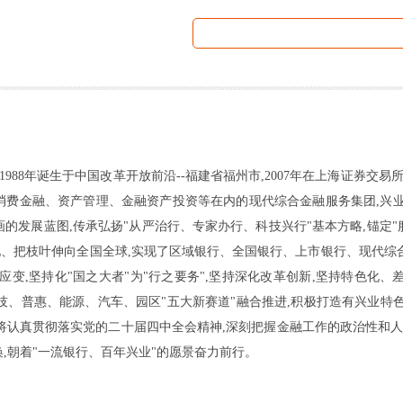
1988年诞生于中国改革开放前沿--福建省福州市,2007年在上海证券交
消费金融、资产管理、金融资产投资等在内的现代综合金融服务集团,兴业
的发展蓝图,传承弘扬"从严治行、专家办行、科技兴行"基本方略,锚定
地、把枝叶伸向全国全球,实现了区域银行、全国银行、上市银行、现代综合
变,坚持化"国之大者"为"行之要务",坚持深化改革创新,坚持特色化、
科技、普惠、能源、汽车、园区"五大新赛道"融合推进,积极打造有兴业特
行将认真贯彻落实党的二十届四中全会精神,深刻把握金融工作的政治性和人
,朝着"一流银行、百年兴业"的愿景奋力前行。