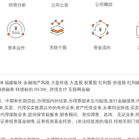
公司概括
经营分析
公司公告
关联个股
资金流向
资本运作
行Ⅲ 福建板块 金融地产风格 大盘价值 大盘股 权重股 红利股 价值股 红利
_ 融资融券 转债标的 HS300_ 跨境支付 互联网金融
期、中期和长期贷款;办理国内外结算;办理票据承兑与贴现;发行金融债券
券;买卖、代理买卖股票以外的有价证券;资产托管业务;从事同业拆借;买卖
及代理保险业务;提供保管箱服务;财务顾问、资信调查、咨询、见证业务;
募证券投资基金销售;证券投资基金托管。(依法经批准的项目,经相关部门