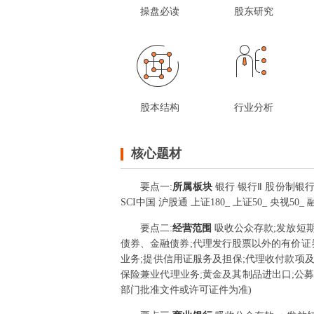
操盘必读
股东研究
股本结构
行业分析
核心题材
要点
一
:
所属板块
银行 银行Ⅱ 股份制银
SCI中国 沪股通 上证180_ 上证50_ 央视50
要点
二
:
经营范围
吸收公众存款;发放短
债券、金融债券;代理发行股票以外的有价证
业务;提供信用证服务及担保;代理收付款项
保险兼业代理业务;黄金及其制品进出口;公
部门批准文件或许可证件为准)