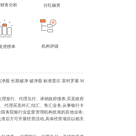
财务分析
分红融资
机构评级
龙虎榜单
破净股 长期破净 破净股 标准普尔 富时罗素 M
;代理发行、代理兑付、承销政府债券;买卖政府
、代理买卖外汇;结汇、售汇业务;从事银行卡
经国务院银行业监督管理机构批准的其他业务;
批准后方可开展经营活动,具体经营项目以相关