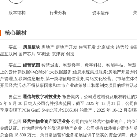
股本结构
行业分析
资本运作
核心题材
要点
一
:
所属板块
房地产 房地产开发 住宅开发 北京板块 趋势股 金
星互联网 国产芯片 5G概念 京津冀 创投
要点
二
:
经营范围
智慧城市、智慧楼宇、数字科技、智能科技、智慧系
上的云计算数据中心除外);大数据服务;信息系统集成服务;房地产开发;销售
产管理;互联网信息服务;第一类增值电信业务;网络文化经营。(市场主体
开展经营活动;不得从事国家和本市产业政策禁止和限制类项目的经营活动
要点
三
:
通信与数字科技业务
报告期内，公司通过增资及股权转让的方
5 年 9 月 30 日纳入公司合并报表范围，截至 2025 年 12 月31 
季度实现了PCIe Gen5 Switch芯片SD85104 的量产，2025 年 10-12 
要点
四
:
经营性物业资产管理业务
公司自持的经营性物业资产，均位
金级认证。作为经营多年的资深房地产企业，公司拥有优质租户群体与稳定
总金额 18,800 万元，为日常运营和业务拓展提供了坚实的资金保障