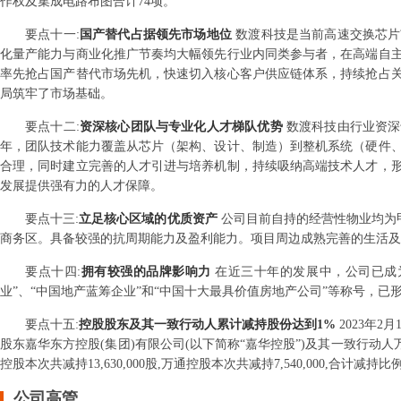
作权及集成电路布图合计74项。
要点
十一
:
国产替代占据领先市场地位
数渡科技是当前高速交换芯片
化量产能力与商业化推广节奏均大幅领先行业内同类参与者，在高端自
率先抢占国产替代市场先机，快速切入核心客户供应链体系，持续抢占
局筑牢了市场基础。
要点
十二
:
资深核心团队与专业化人才梯队优势
数渡科技由行业资深
年，团队技术能力覆盖从芯片（架构、设计、制造）到整机系统（硬件
合理，同时建立完善的人才引进与培养机制，持续吸纳高端技术人才，
发展提供强有力的人才保障。
要点
十三
:
立足核心区域的优质资产
公司目前自持的经营性物业均为
商务区。具备较强的抗周期能力及盈利能力。项目周边成熟完善的生活及
要点
十四
:
拥有较强的品牌影响力
在近三十年的发展中，公司已成
业”、“中国地产蓝筹企业”和“中国十大最具价值房地产公司”等称号，
要点
十五
:
控股股东及其一致行动人累计减持股份达到1%
2023年
股东嘉华东方控股(集团)有限公司(以下简称“嘉华控股”)及其一致行动
控股本次共减持13,630,000股,万通控股本次共减持7,540,000,合计减持比例
公司高管