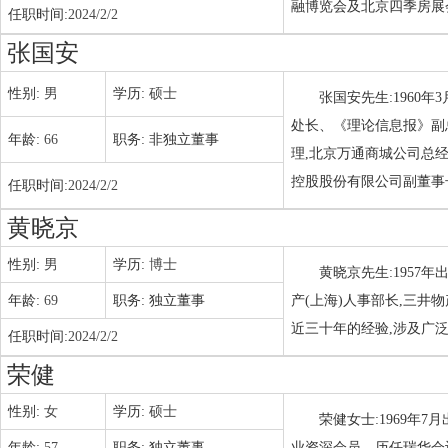
融博览会及北京四季房展
任职时间:
2024/2/2
张国安
性别:
男
学历:
硕士
张国安先生:1960
处长、《理论信息报》副
年龄:
66
职务:
非独立董事
理,北京万通商城公司总
控股股份有限公司副董事
任职时间:
2024/2/2
黄晓京
性别:
男
学历:
博士
黄晓京先生:1957
年龄:
69
职务:
独立董事
产(上海)人事部长,三
近三十年的经验,涉及广
任职时间:
2024/2/2
荣健
性别:
女
学历:
硕士
荣健女士:1969年
年龄:
57
职务:
独立董事
业资深会员。历任瑞华会