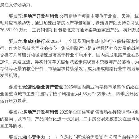
展注入强劲动力。
要点
五
:
房地产开发与销售
公司房地产项目主要位于北京、天津、杭
动顺应市场趋势，通过加速出清房地产存量项目，盘活资产以支持公司战略
26,381.99 万元，主要销售项目包括北京万通怀柔新新家园产品、杭州
要点
六
:
集成电路行业
2025年，全球及国内集成电路行业保持高
行。作为信息技术产业的核心，集成电路产业是支撑经济社会发展的战略
交换芯片等细分领域增速显著高于行业平均水平。国内集成电路产业在
加快，高速互连、异构计算等关键领域逐步实现技术突破与产品落地，为
存储等场景的核心部件，市场需求持续爆发，成为集成电路行业中增速最
发展机遇。
要点
七
:
经营性物业资产管理
2025年国内商业写字楼市场整体仍
全国重点城市主要商圈写字楼平均租金为4.53元/平方米/天，四季度环比
运行压力显著。
要点
八
:
房地产开发与销售
2025年全国住宅销售市场在持续调整
的格局，城市间、产品间分化进一步加剧。二手房交易规模首次在重点城
量主导阶段。
要点
九
:
核心竞争力
（一）立足核心区域的优质资产 公司当前持有