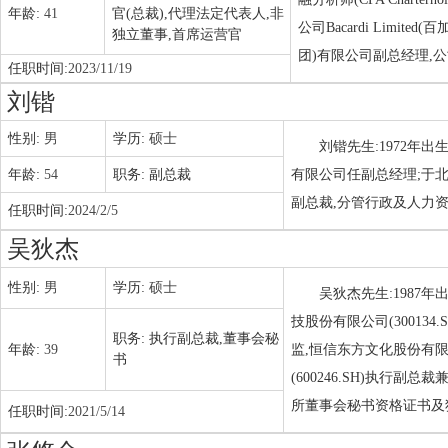
年龄:
41
官(总裁),代理法定代表人,非
公司Bacardi Lim
独立董事,首席运营官
团)有限公司副总经理,
任职时间:
2023/11/19
刘锴
性别:
男
学历:
硕士
刘锴先生:1972年
年龄:
54
职务:
副总裁
有限公司任副总经理;于
副总裁,分管行政及人力
任职时间:
2024/2/5
吴狄杰
性别:
男
学历:
硕士
吴狄杰先生:1987年
技股份有限公司(30013
职务:
执行副总裁,董事会秘
年龄:
39
监,恒信东方文化股份有限
书
(600246.SH)执
所董事会秘书资格证书及
任职时间:
2021/5/14