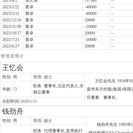
2023/6/2
张久旭
-57500
--
2023/2/22
黄卓
-40000
--
2023/2/21
黄卓
-40000
--
2022/12/16
黄卓
20000
--
2022/11/30
黄卓
-20000
--
2022/10/17
黄卓
20000
--
2022/7/21
黄卓
-20000
--
2022/6/27
黄卓
20000
--
管理层简介
王忆会
性别:
男
学历:
硕士
王忆会先生:1954
职务:
董事长,法定代表人,非
年龄:
72
嘉华东方控股(集团)有限
独立董事
司董事、董事长。
任职时间:
2020/1/15
钱劲舟
性别:
男
学历:
硕士
钱劲舟先生:1985年
职务:
代理董事长,首席执行
融分析师(CFA Chart