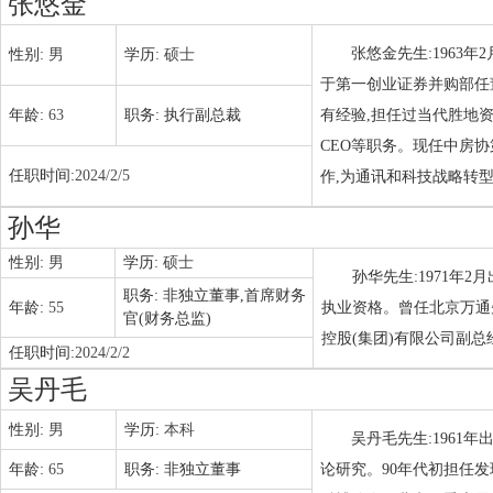
张悠金
张悠金先生:1963
性别:
男
学历:
硕士
于第一创业证券并购部任
年龄:
63
职务:
执行副总裁
有经验,担任过当代胜地
CEO等职务。现任中房
任职时间:
2024/2/5
作,为通讯和科技战略转
孙华
性别:
男
学历:
硕士
孙华先生:1971年2
职务:
非独立董事,首席财务
年龄:
55
执业资格。曾任北京万通
官(财务总监)
控股(集团)有限公司副
任职时间:
2024/2/2
吴丹毛
性别:
男
学历:
本科
吴丹毛先生:1961
年龄:
65
职务:
非独立董事
论研究。90年代初担任