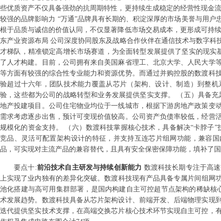
些优质资产不仅具备强劲的抗周期特性，更持续生成稳定的经营性现金流
较强的品牌影响力 “万通”品牌具有长期的、积淀深厚的市场美誉与用
根于品质与诚信的价值认同，不仅显著降低市场交易成本，更形成可持续
东产业资源布局 公司深度协同股东及战略合作伙伴在通信技术与数字科
才梯队，精准锁定高增长市场赛道，为全面转型发展提供了坚实的现实基
了人才构建。目前，公司拥有来自美国麻省理工、北京大学、人民大学
等方面有较强的综合性专业能力和资源优势。而通过并购控股的数渡科
验超过十六年，团队技术能力覆盖从芯片（架构、设计、制造）到整机
验，这些都为公司的战略转型和业务发展提供坚实支撑。 （五）具备充
地产投建项目。公司住宅物业均位于一线城市，根据下游房地产政策变
需求考虑逐步出售，预计可变现价值较高。公司资产负债率较低，经营
规模化的资金支持。 （六）数渡科技掌握核心技术，具备解决“卡脖子”技
竞品、灵活可配置架构设计的特征，并支持互连芯片组网功能，兼容国内外
品，可实现对主流产品的兼容替代，且具有安全保密保障功能，填补了国
要点
十
:
前沿技术自主研发与持续创新能力
数渡科技长期专注于高速
上实现了业内独有的差异化突破。数渡科技现有产品具备专属片间组网功
池化搭建与高可用集群部署，是国内构建自主可控超节点架构的稀缺核心芯片
术发展趋势。数渡科技具备从芯片架构设计、前端开发、后端物理实现
迭代提供坚实技术支撑，在高端交换芯片核心技术环节实现自主可控，