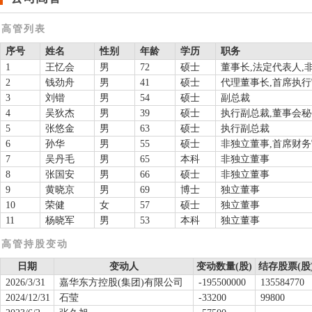
高管列表
序号
姓名
性别
年龄
学历
职务
1
王忆会
男
72
硕士
董事长,法定代表人,
2
钱劲舟
男
41
硕士
代理董事长,首席执行
3
刘锴
男
54
硕士
副总裁
4
吴狄杰
男
39
硕士
执行副总裁,董事会秘
5
张悠金
男
63
硕士
执行副总裁
6
孙华
男
55
硕士
非独立董事,首席财务
7
吴丹毛
男
65
本科
非独立董事
8
张国安
男
66
硕士
非独立董事
9
黄晓京
男
69
博士
独立董事
10
荣健
女
57
硕士
独立董事
11
杨晓军
男
53
本科
独立董事
高管持股变动
日期
变动人
变动数量(股)
结存股票(股
2026/3/31
嘉华东方控股(集团)有限公司
-195500000
135584770
2024/12/31
石莹
-33200
99800