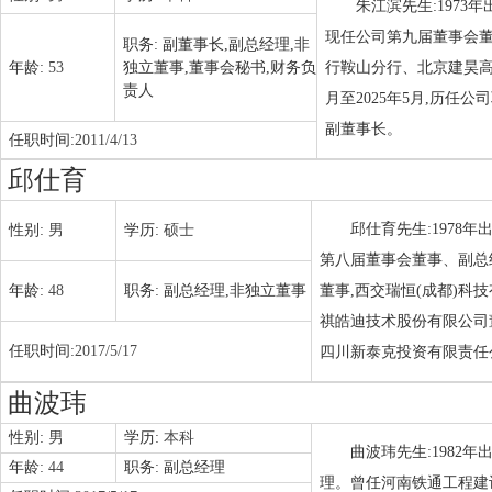
朱江滨先生:1973
现任公司第九届董事会董
职务:
副董事长,副总经理,非
年龄:
53
独立董事,董事会秘书,财务负
行鞍山分行、北京建昊高
责人
月至2025年5月,历
副董事长。
任职时间:
2011/4/13
邱仕育
邱仕育先生:1978
性别:
男
学历:
硕士
第八届董事会董事、副总
年龄:
48
职务:
副总经理,非独立董事
董事,西交瑞恒(成都)
祺皓迪技术股份有限公司
任职时间:
2017/5/17
四川新泰克投资有限责任
曲波玮
性别:
男
学历:
本科
曲波玮先生:1982
年龄:
44
职务:
副总经理
理。曾任河南铁通工程建