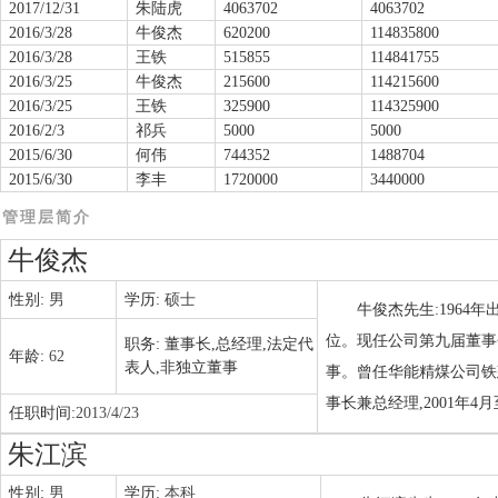
2017/12/31
朱陆虎
4063702
4063702
2016/3/28
牛俊杰
620200
114835800
2016/3/28
王铁
515855
114841755
2016/3/25
牛俊杰
215600
114215600
2016/3/25
王铁
325900
114325900
2016/2/3
祁兵
5000
5000
2015/6/30
何伟
744352
1488704
2015/6/30
李丰
1720000
3440000
管理层简介
牛俊杰
性别:
男
学历:
硕士
牛俊杰先生:1964
位。现任公司第九届董事
职务:
董事长,总经理,法定代
年龄:
62
表人,非独立董事
事。曾任华能精煤公司铁
事长兼总经理,2001年4
任职时间:
2013/4/23
朱江滨
性别:
男
学历:
本科