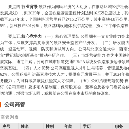
要点
四
:
行业背景
铁路作为国民经济的大动脉，在推动区域经济社会发
发展规划》，到2025年，全国铁路运营里程计划达到16.5万公里以上
截至2024年末，全国铁路运营里程已达16.2万公里，其中高铁4.8万公
5%，新线投产301公里，铁路基础设施体系持续完善。预计下半年铁路
要点
五
:
核心竞争力
（一）核心管理团队 公司拥有一支专业能力突
为主体，深度支撑高复杂度的铁路安全监控产品开发。 （二）研发能
线，涵盖动环、视频、防灾和测试等方向。公司与北京交通大学、西南
立“世纪瑞尔创新基金”推动科研合作。 （三）市场营销能力 作为中国
展实际。通过并购，公司在城市轨道交通PIS/PA系统及铁路旅服运维
坚实基础。 （四）人才优势 公司高度重视人才引进与培养，管理层及核心
62%。公司积极引进高素质技术人才，提供多元发展平台，并于2024
务能力，为可持续发展提供坚实人才保障。 （五）公司治理规范优势 
订《公司章程》及多项内部制度，保障股东会、董事会及各专门委员会
切沟通，增强市场认同，积极塑造公司在资本市场的良好形象。
公司高管
高管列表
序号
姓名
性别
年龄
学历
职务