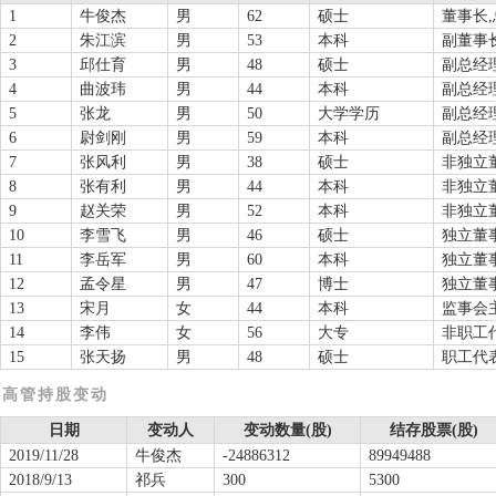
1
牛俊杰
男
62
硕士
董事长
2
朱江滨
男
53
本科
副董事
3
邱仕育
男
48
硕士
副总经
4
曲波玮
男
44
本科
副总经
5
张龙
男
50
大学学历
副总经
6
尉剑刚
男
59
本科
副总经
7
张风利
男
38
硕士
非独立
8
张有利
男
44
本科
非独立
9
赵关荣
男
52
本科
非独立
10
李雪飞
男
46
硕士
独立董
11
李岳军
男
60
本科
独立董
12
孟令星
男
47
博士
独立董
13
宋月
女
44
本科
监事会
14
李伟
女
56
大专
非职工
15
张天扬
男
48
硕士
职工代
高管持股变动
日期
变动人
变动数量(股)
结存股票(股)
2019/11/28
牛俊杰
-24886312
89949488
2018/9/13
祁兵
300
5300