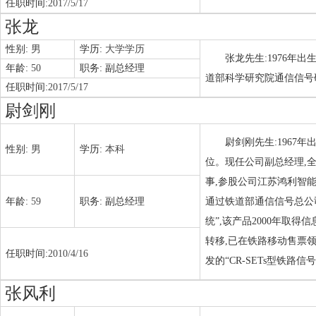
任职时间:
2017/5/17
张龙
性别:
男
学历:
大学学历
张龙先生:1976年
年龄:
50
职务:
副总经理
道部科学研究院通信信号
任职时间:
2017/5/17
尉剑刚
尉剑刚先生:1967
性别:
男
学历:
本科
位。现任公司副总经理,
事,参股公司江苏鸿利智能
年龄:
59
职务:
副总经理
通过铁道部通信信号总公司的
统”,该产品2000年取得
转移,已在铁路移动售票领
任职时间:
2010/4/16
发的“CR-SETs型铁
张风利