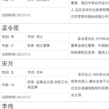
董事。现任中审众环会计
人,北京岳华文化发展有
任职时间:
2022/5/13
汽车零部件股份有限公司独
孟令星
性别:
男
学历:
博士
孟令星先生:1979
年龄:
47
职务:
独立董事
董事会独立董事、中国政
民检察院反贪局、最高人
任职时间:
2022/5/13
宋月
性别:
女
学历:
本科
宋月女士:1982年
财务负责人,兼任全资子
职务:
监事会主席,非职工代
年龄:
44
表监事
任北京鼎盛保险经纪有限责
会主席。
任职时间:
2022/5/13
李伟