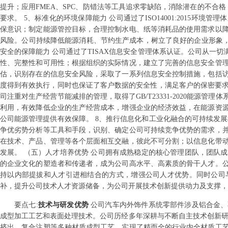
提升；应用FMEA、SPC、防错法等工具追求零缺陷，消除潜在的不合格
要求。 5、标准化的环境保障能力 公司通过了ISO14001:2015
保意识；制定能源管控目标，合理控制水电、纸等消耗品的使用需求以
风险。公司持续降低能源消耗、节约生产成本，树立了良好的企业形象，
安全的保障能力 公司通过了TISAX信息安全管理体系认证。公司从一
性、完整性和可用性；根据组织的实际情况，建立了完善的信息安全管
估，识别存在的信息安全风险，采取了一系列信息安全控制措施，包括
度得到有效执行，同时也保证了客户数据的安全性，满足客户的保密要求
司注重对生产经营节能减排的管理，取得了GB/T23331-2020能
利用，有效降低企业的生产经营成本，增强企业的经济效益，在能源资
公司能源管理提供有效保障。 8、推行信息化和工业化融合的可持续发
争优劣势分析等工具和手段，识别、确定公司可持续竞争优势的需求，
在技术、产品、管理等各个层面相互交融，彼此不可分割；以信息化带
发展。 （五）人才培养优势 公司拥有成熟稳定的核心管理团队，团队
的企业文化的塑造者和传递者，成为公司高水平、高素质的骨干人才。
持以内部提拔和人才引进相结合的方式，增强公司人才优势。同时公司
补，提升公司技术人才资源储备，为公司开展技术创新提供动力及支撑，
要点
七
:
技术与研发优势
公司汽车内外饰件系统零部件涉及铝合金、
成型加工工艺和表面处理技术。公司历经多年深耕与不断自主技术创新研
挤出、复合注塑等多种材质成型工艺，实现了精而全的行业内全材质工