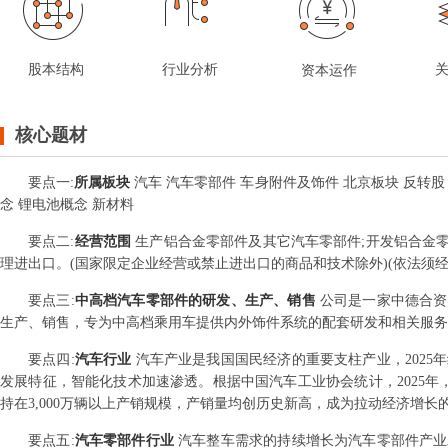
股本结构
行业分析
资本运作
核心题材
要点
一
:
所属板块
汽车 汽车零部件 车身附件及饰件 北京板块 反转股
念 锂电池概念 新材料
要点
二
:
经营范围
生产铝合金零部件及其它汽车零部件;开发铝合金零
理进出口。(国家限定企业经营或禁止进出口的商品和技术除外)(依法须
要点
三
:
中高档汽车零部件的研发、生产、销售
公司是一家中德合资
生产、销售，专为中高档乘用车提供内外饰件系统的配套研发和相关服务
要点
四
:
汽车行业
汽车产业是我国国民经济的重要支柱产业，202
发展特征，智能化技术加速渗透。根据中国汽车工业协会统计，2025年，我国汽
持在3,000万辆以上产销规模，产销量均创历史新高，成为拉动经济增长
要点
五
:
汽车零部件行业
汽车整车需求的持续增长为汽车零部件产业