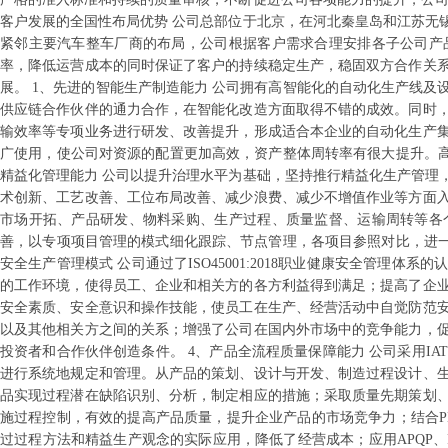
客户发展的全国性布局优势 公司总部位于北京，在河北秦皇岛和江苏无
紧邻主要汽车整车厂商的布局，公司根据客户需求合理安排各子公司产
率，降低运营成本的同时保证了客户的持续稳定生产，稳固双方合作关
展。 1、先进的智能生产制造能力 公司拥有高智能化的自动化生产线
供应链合作伙伴的通力合作，在智能化改造方面取得不错的成效。同时
输效率等专项业务进行研发、改善提升，形成适合本企业的自动化生产
广使用，使公司对资源的配置更加高效，资产整体周转率有很大提升。高
精益化管理能力 公司以提升治理水平为基础，坚持推行精益化生产管理
术创新、工艺改善、工位布局改善、减少浪费、减少不增值作业等方面
市场开拓、产品研发、物料采购、生产过程、质量监督、运输周转等各
善，以专项项目管理的模式细化跟踪、节点管理，各项目参照对比，进一
安全生产管理模式 公司通过了ISO45001:2018职业健康安全管
的工作环境，使得员工、企业和相关方的各方利益得到满足；提高了企
安全素质、安全意识和操作技能，使员工在生产、经营活动中自觉防范
以及其他相关方之间的关系；增强了公司在国内外市场中的竞争能力，
投资者和合作伙伴创造条件。 4、产品全流程质量保障能力 公司采用IA
进行系统地规定和管理。从产品的策划、设计与开发、制造过程设计、
品实现过程潜在缺陷识别、分析，制定相应的措施；采取质量先期策划
施过程控制，有效的提高产品质量，提升企业产品的市场竞争力；结合P
过过程方法和精益生产观念的实际应用，降低了经营成本；应用APQP、F