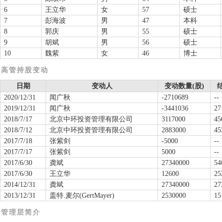
6
王立华
女
57
硕士
7
彭海波
男
47
本科
8
郭庆
男
55
硕士
9
胡斌
男
56
硕士
10
魏紫
女
46
博士
高管持股变动
日期
变动人
变动数量(股)
2020/12/31
闻广秋
-2710689
--
2019/12/31
闻广秋
-3441036
27
2018/7/17
北京中环投资管理有限公司
3117000
45
2018/7/12
北京中环投资管理有限公司
2883000
45
2017/7/18
张紫剑
-5000
--
2017/7/17
张紫剑
5000
--
2017/6/30
龚斌
27340000
54
2017/6/30
王立华
12600
25
2014/12/31
龚斌
27340000
27
2013/12/31
盖特.麦尔(GertMayer)
2530000
15
管理层简介