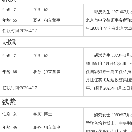
性别:
男
学历:
硕士
郭庆先生:1971年2
年龄:
55
职务:
独立董事
北京市中伦律师事务所和北
事,2008年至今在北京大
任职时间:
2026/4/17
胡斌
胡斌先生:1970年
性别:
男
学历:
硕士
师,1994年4月开始参加
年龄:
56
职务:
独立董事
任国家财政部副主任科员、主
月担任英飞尼迪投资集团董
任职时间:
2026/4/17
事、经理;2023年4月1
魏紫
性别:
女
学历:
博士
魏紫女士:1980年
学联合培养博士、中央财
年龄:
46
职务:
独立董事
届国际化高端会计人才、