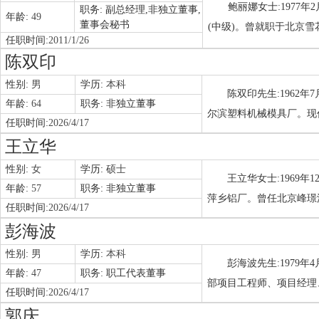
鲍丽娜女士:1977
职务:
副总经理,非独立董事,
年龄:
49
董事会秘书
(中级)。曾就职于北京
任职时间:
2011/1/26
陈双印
性别:
男
学历:
本科
陈双印先生:1962
年龄:
64
职务:
非独立董事
尔滨塑料机械模具厂。现
任职时间:
2026/4/17
王立华
性别:
女
学历:
硕士
王立华女士:1969年
年龄:
57
职务:
非独立董事
萍乡铝厂。曾任北京峰璟
任职时间:
2026/4/17
彭海波
性别:
男
学历:
本科
彭海波先生:1979
年龄:
47
职务:
职工代表董事
部项目工程师、项目经理
任职时间:
2026/4/17
郭庆