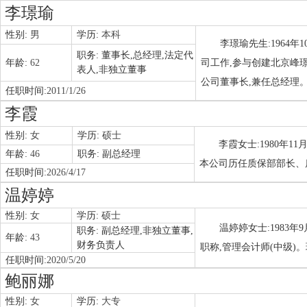
李璟瑜
性别:
男
学历:
本科
李璟瑜先生:1964
职务:
董事长,总经理,法定代
年龄:
62
司工作,参与创建北京峰
表人,非独立董事
公司董事长,兼任总经理
任职时间:
2011/1/26
李霞
性别:
女
学历:
硕士
李霞女士:1980年1
年龄:
46
职务:
副总经理
本公司历任质保部部长、
任职时间:
2026/4/17
温婷婷
性别:
女
学历:
硕士
温婷婷女士:1983
职务:
副总经理,非独立董事,
年龄:
43
财务负责人
职称,管理会计师(中级
任职时间:
2020/5/20
鲍丽娜
性别:
女
学历:
大专