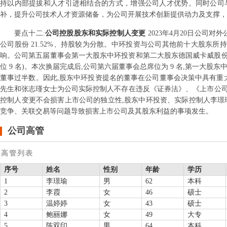
持以内部提拔和人才引进相结合的方式，增强公司人才优势。同时公司
补，提升公司技术人才资源储备，为公司开展技术创新提供动力及支撑，
要点
十二
:
公司控股股东和实际控制人变更
2023年4月20日公司对外
公司股份 21.52%、持股较为分散。中环投资与公司其他前十大股东所
响。公司第五届董事会第一大股东中环投资和第二大股东德国威卡威股份有限
位 9 名)。本次换届完成后,公司第六届董事会总席位为 9 名,第一大
董事过半数。因此,股东中环投资提名的董事在公司董事会决策中具有重
先生和张志瑾女士为公司实际控制人不存在违反《证券法》、《上市公
控制人变更不会损害上市公司的独立性,股东中环投资、实际控制人李璟
竞争、关联交易等问题导致损害上市公司及其股东利益的事项发生。
公司高管
高管列表
序号
姓名
性别
年龄
学历
1
李璟瑜
男
62
本科
2
李霞
女
46
硕士
3
温婷婷
女
43
硕士
4
鲍丽娜
女
49
大专
5
陈双印
男
64
本科