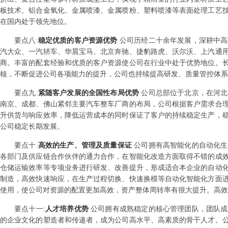
板技术、铝合金氧化、金属喷漆、金属喷粉、塑料喷漆等表面处理工艺
在国内处于领先地位。
要点
八
:
稳定优质的客户资源优势
公司历经二十余年发展，深耕中高
汽大众、一汽轿车、华晨宝马、北京奔驰、捷豹路虎、沃尔沃、上汽通
商。丰富的配套经验和优质的客户资源使公司在行业中处于优势地位。
核，不断促进公司各项能力的提升，公司也持续提高研发、质量管控体系
要点
九
:
紧随客户发展的全国性布局优势
公司总部位于北京，在河北
南京、成都、佛山紧邻主要汽车整车厂商的布局，公司根据客户需求合
升供货与响应效率，降低运营成本的同时保证了客户的持续稳定生产，
公司稳定长期发展。
要点
十
:
高效的生产、管理及质量保证
公司拥有高智能化的自动化生
各部门及供应链合作伙伴的通力合作，在智能化改造方面取得不错的成
仓储运输效率等专项业务进行研发、改善提升，形成适合本企业的自动
制造，高效快速响应，在生产过程切换、快速换模等自动化智能化方面
使用，使公司对资源的配置更加高效，资产整体周转率有很大提升。高效
要点
十一
:
人才培养优势
公司拥有成熟稳定的核心管理团队，团队成
的企业文化的塑造者和传递者，成为公司高水平、高素质的骨干人才。