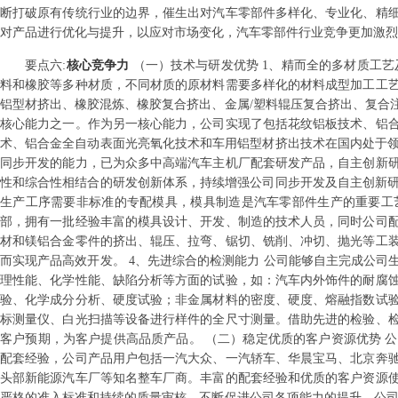
断打破原有传统行业的边界，催生出对汽车零部件多样化、专业化、精
对产品进行优化与提升，以应对市场变化，汽车零部件行业竞争更加激烈
要点
六
:
核心竞争力
（一）技术与研发优势 1、精而全的多材质工
料和橡胶等多种材质，不同材质的原材料需要多样化的材料成型加工工
铝型材挤出、橡胶混炼、橡胶复合挤出、金属/塑料辊压复合挤出、复合
核心能力之一。作为另一核心能力，公司实现了包括花纹铝板技术、铝
术、铝合金全自动表面光亮氧化技术和车用铝型材挤出技术在国内处于领
同步开发的能力，已为众多中高端汽车主机厂配套研发产品，自主创新
性和综合性相结合的研发创新体系，持续增强公司同步开发及自主创新研
生产工序需要非标准的专配模具，模具制造是汽车零部件生产的重要工
部，拥有一批经验丰富的模具设计、开发、制造的技术人员，同时公司
材和镁铝合金零件的挤出、辊压、拉弯、锯切、铣削、冲切、抛光等工
而实现产品高效开发。 4、先进综合的检测能力 公司能够自主完成公
理性能、化学性能、缺陷分析等方面的试验，如：汽车内外饰件的耐腐
验、化学成分分析、硬度试验；非金属材料的密度、硬度、熔融指数试
标测量仪、白光扫描等设备进行样件的全尺寸测量。借助先进的检验、
客户预期，为客户提供高品质产品。 （二）稳定优质的客户资源优势 
配套经验，公司产品用户包括一汽大众、一汽轿车、华晨宝马、北京奔
头部新能源汽车厂等知名整车厂商。丰富的配套经验和优质的客户资源
严格的准入标准和持续的质量审核，不断促进公司各项能力的提升，公司