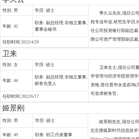
性别:
男
学历:
硕士
季久云先生,现任公司
程专业毕业,研究生学历
职务:
副总经理,非独立董事,
年龄:
42
董事会秘书
任公司投资银行部副总裁
限公司资产管理部副总裁
任职时间:
2022/4/29
卫来
性别:
女
学历:
硕士
卫来女士,现任公司董
学管理与经济学院管理学
职务:
副总经理,非独立董事,
年龄:
44
财务负责人
资格,曾任普华永道咨询
司首席财务官。
任职时间:
2022/6/17
姬景刚
性别:
男
学历:
硕士
姬景刚先生,现任公司
北京搜狐新时代信息技术有限公司
年龄:
49
职务:
职工代表董事