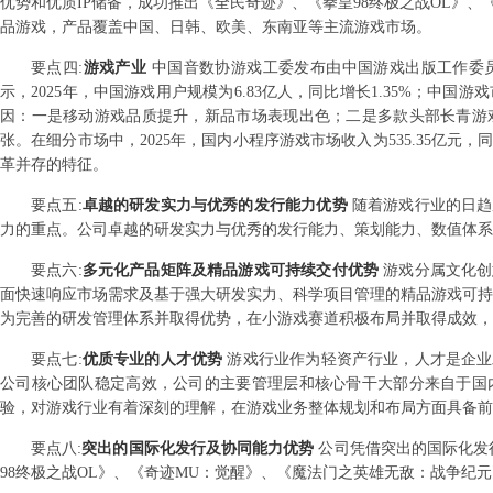
优势和优质IP储备，成功推出《全民奇迹》、《拳皇98终极之战OL》
品游戏，产品覆盖中国、日韩、欧美、东南亚等主流游戏市场。
要点
四
:
游戏产业
中国音数协游戏工委发布由中国游戏出版工作委员
示，2025年，中国游戏用户规模为6.83亿人，同比增长1.35%；中国游
因：一是移动游戏品质提升，新品市场表现出色；二是多款头部长青游
张。在细分市场中，2025年，国内小程序游戏市场收入为535.35亿元，
革并存的特征。
要点
五
:
卓越的研发实力与优秀的发行能力优势
随着游戏行业的日趋
力的重点。公司卓越的研发实力与优秀的发行能力、策划能力、数值体系
要点
六
:
多元化产品矩阵及精品游戏可持续交付优势
游戏分属文化创
面快速响应市场需求及基于强大研发实力、科学项目管理的精品游戏可持
为完善的研发管理体系并取得优势，在小游戏赛道积极布局并取得成效，
要点
七
:
优质专业的人才优势
游戏行业作为轻资产行业，人才是企业
公司核心团队稳定高效，公司的主要管理层和核心骨干大部分来自于国
验，对游戏行业有着深刻的理解，在游戏业务整体规划和布局方面具备前
要点
八
:
突出的国际化发行及协同能力优势
公司凭借突出的国际化发
98终极之战OL》、《奇迹MU：觉醒》、《魔法门之英雄无敌：战争纪