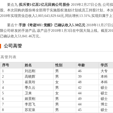
要点
九
:
拟斥资1亿至2亿元回购公司股份
2019年2月27日公告,
股。本次回购的股份将全部用于实施股权激励计划或员工持股计划。本次回
2018年实现营业总收入2,003,643,829.64元,同比增长13.31%;实现归属于上
要点
十
:
手游《奇迹MU:觉醒》已确认收入5.38亿元
2018年11月2
限公司研发的手游产品,该产品于2018年1月3日在中国大陆上线。截至20
已确认收入53,841.46万元。
公司高管
高管列表
序号
姓名
性别
年龄
学历
1
刘志刚
男
46
大专
2
高晓辉
男
39
本科
3
崔美玲
女
48
本科
4
季久云
男
42
硕士
5
卫来
女
44
硕士
6
姬景刚
男
49
硕士
7
李思飞
男
44
博士
8
苏宏泉
男
45
硕士