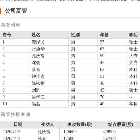
公司高管
高管列表
序号
姓名
性别
年龄
学历
1
龚泽民
男
37
硕士
2
张勇华
男
62
硕士
3
孔庆富
男
59
大专
4
沈会
男
45
大专
5
苏秦
男
62
本科
6
钟传边
男
51
本科
7
陈彬彬
男
46
本科
8
刘辉
男
45
硕士
9
吴华江
男
70
--
10
易磊
男
40
本科
高管持股变动
日期
变动人
变动数量(股)
结存股票(股)
2026/4/13
孔庆富
-126600
379900
2026/4/13
苏秦
-17500
457500