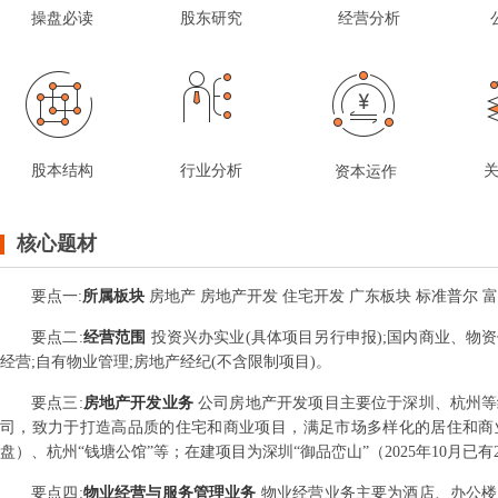
操盘必读
股东研究
经营分析
股本结构
行业分析
资本运作
核心题材
要点
一
:
所属板块
房地产 房地产开发 住宅开发 广东板块 标准普尔 
要点
二
:
经营范围
投资兴办实业(具体项目另行申报);国内商业、物
经营;自有物业管理;房地产经纪(不含限制项目)。
要点
三
:
房地产开发业务
公司房地产开发项目主要位于深圳、杭州等
司，致力于打造高品质的住宅和商业项目，满足市场多样化的居住和商业
盘）、杭州“钱塘公馆”等；在建项目为深圳“御品峦山”（2025年10月已
要点
四
:
物业经营与服务管理业务
物业经营业务主要为酒店、办公楼