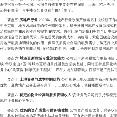
海申冠置业等子公司。公司自持物业主要分布在深圳、上海、杭州等地，
还拥有住宅、写字楼等配套收费车位4千多个。
要点
五
:
房地产行业
2025年，房地产行业政策严格遵循中央经济工作
中央定调、地方因城施策的精准调控体系，稳步推进房地产发展新模式构
足居民刚性和改善性住房需求”的要求。首付比例与房贷利率降至历史低
效激活合理的住房需求，降低居民的购房成本。供给端，紧密围绕会议部
房地产融资协调机制的作用，保障优质房企合理的融资需求，防范行业风
作，鼓励收购存量商品房用作保障性住房。同时，合理控制新增房地产用
要点
六
:
城市更新领域专业运营能力
公司近年来深耕城市更新项目
续“华联南山A区”等城市更新项目推进奠定坚实基础，同时坚持差异化精品
务中心”均获得“国家优质工程奖”，产品力与品牌影响力获得市场广泛认
要点
七
:
土地资源与成本控制优势
公司相关土地及城市更新用地多来
优势，且房地产业务主要布局于一、二线核心城市，项目楼面成本较低、
要点
八
:
稳定的物业经营与服务管理收入
该业务为公司提供持续稳定
地产业务核心竞争力。
要点
九
:
优良的资产质量与财务稳健性
公司资产质量优良，财务状
障，具备较强的市场适应能力与战略灵活性，可有效把握发展机遇，实现