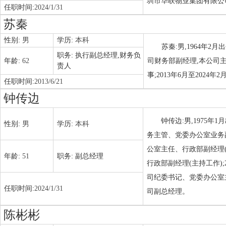
圳市华联物业集团有限公司董
任职时间:
2024/1/31
苏秦
性别:
男
学历:
本科
苏秦:男,1964年
职务:
执行副总经理,财务负
年龄:
62
司财务部副经理,本公司主
责人
事;2013年6月至202
任职时间:
2013/6/21
钟传边
钟传边:男,1975
性别:
男
学历:
本科
务主管、党委办公室业务副
公室主任、行政部副经理(
年龄:
51
职务:
副总经理
行政部副经理(主持工作);
司纪委书记、党委办公室主任
任职时间:
2024/1/31
司副总经理。
陈彬彬