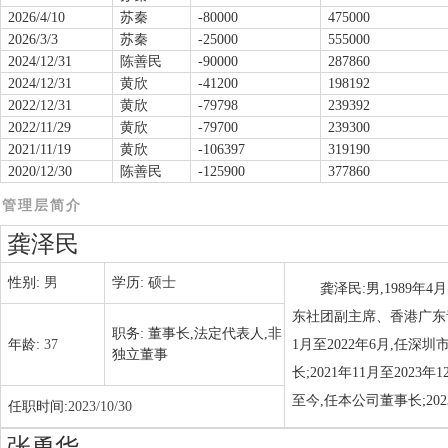
2026/4/10
苏秦
-80000
475000
2026/3/3
苏秦
-25000
555000
2024/12/31
陈善民
-90000
287860
2024/12/31
黄欣
-41200
198192
2022/12/31
黄欣
-79798
239392
2022/11/29
黄欣
-79700
239300
2021/11/19
黄欣
-106397
319190
2020/12/30
陈善民
-125900
377860
管理层简介
龚泽民
性别:
男
学历:
硕士
龚泽民:男,1989
东社团副主席、香港广东青年总会
职务:
董事长,法定代表人,非
年龄:
37
1月至2022年6月,任深
独立董事
长;2021年11月至2023
至今,任本公司董事长;2
任职时间:
2023/10/30
张勇华