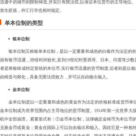
流通中的辅币则限制铸造,并实行有限法偿,以保证本位货币的主导地位
发生贬值，外汇行市也相对稳定。
单本位制的类型
银本位制
银本位制又称银单本位制，是以一定重量和成色的白银作为法定的价
就有银币流通，持续时间较长,直到19世纪时墨西哥、日本、印度等少数
者是将银铸成特定形状的本位币,实行银币流通的货币制度;后者则是以银
由铸造与熔化，具备无限法偿效力，并可以自由输出输入。
金本位制
金本位制是以一定重量和成色的黄金作为法定的价格标准或货币单位的
金本位制成为世界范围内占主导地位的货币制度。1914年第一次世界大
机中全部崩溃。紧要形式有：①金币本位制，法律确定金铸币为本位币
兑换金币或黄金；黄金在国际上可以自由输出和输入。因此它是一种相