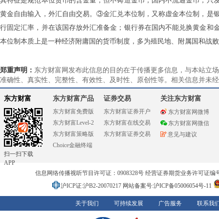
其特征是规范本位货币的含金量，但不铸造金币，国内不流通金币，只
黄金自由输入，外汇自由交易。③金汇兑本位制，又称虚金本位制，是
行固定汇率，并在该国存放外汇准备金；银行券在国内不能兑换黄金和
本位制本质上是一种经济附庸国的货币制度，多为殖民地、附属国和战败
郑重声明：
东方财富网发布此信息的目的在于传播更多信息，与本站立场
准确性、真实性、完整性、有效性、及时性、原创性等。相关信息并未经
东方财富
东方财富产品
证券交易
关注东方财富
东方财富免费版
东方财富证券开户
东方财富网微博
东方财富Level-2
东方财富在线交易
东方财富网微信
东方财富策略版
东方财富证券交易
意见与建议
Choice金融终端
扫一扫下载
APP
信息网络传播视听节目许可证：0908328号 经营证券期货业务许可证编号：91310
沪ICP证:沪B2-20070217
网站备案号:沪ICP备05006054号-11
关于我们
可持续发展
广告服务
联系我