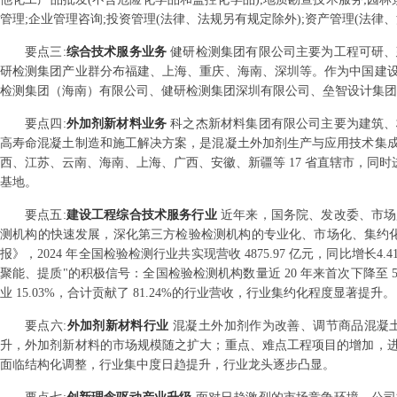
管理;企业管理咨询;投资管理(法律、法规另有规定除外);资产管理(法律
要点
三
:
综合技术服务业务
健研检测集团有限公司主要为工程可研、
研检测集团产业群分布福建、上海、重庆、海南、深圳等。作为中国建
检测集团（海南）有限公司、健研检测集团深圳有限公司、垒智设计集团
要点
四
:
外加剂新材料业务
科之杰新材料集团有限公司主要为建筑、
高寿命混凝土制造和施工解决方案，是混凝土外加剂生产与应用技术集
西、江苏、云南、海南、上海、广西、安徽、新疆等 17 省直辖市，同
基地。
要点
五
:
建设工程综合技术服务行业
近年来，国务院、发改委、市场
测机构的快速发展，深化第三方检验检测机构的专业化、市场化、集约化进程
报》，2024 年全国检验检测行业共实现营收 4875.97 亿元，同比增长
聚能、提质"的积极信号：全国检验检测机构数量近 20 年来首次下降至 530
业 15.03%，合计贡献了 81.24%的行业营收，行业集约化程度显著提升。
要点
六
:
外加剂新材料行业
混凝土外加剂作为改善、调节商品混凝
升，外加剂新材料的市场规模随之扩大；重点、难点工程项目的增加，
面临结构化调整，行业集中度日趋提升，行业龙头逐步凸显。