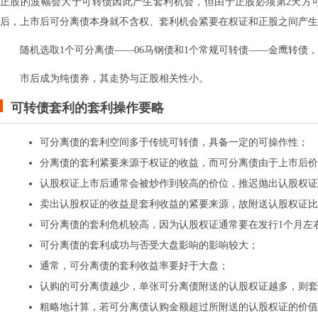
正股的波幅会大于可转债因此产生套利机会，但由于正股必须第2天方
后，上市后可分离债本身就不含权、套利机会紧要在权证和正股之间产生
随机选取1个可分离债——06马钢债和1个常规可转债——金鹰转债
市后成为纯债券，其走势与正股相关性小。
可转债套利的套利操作要略
可分离债的套利空间多于传统可转债，具备一定的可操作性；
分离债的套利紧要来源于权证的收益，而可分离债由于上市后价
认股权证上市后通常会被炒作到较高的价位，推迟抛出认股权证
卖出认股权证的收益是套利收益的紧要来源，故附送认股权证比
可分离债的套利危机较高，因为认股权证通常要在发行1个月左
可分离债的套利成功与否受大盘影响的影响较大；
通常，可分离债的套利收益率要好于大盘；
认购的可分离债越少，单张可分离债附送的认股权证越多，则套
粗略地计算，若可分离债认购金额超过所附送的认股权证的价值