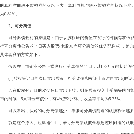
的套利空间较不能融券的状况下大，套利危机也较不能融券的状况下小
为0.82%。
2、可分离债
可分离债套利的原理是：由于认股权证的价值在发行的时候存在低
行可分离债公告的当日买入股票(老股东有可分离债的优先配售权)，追
具体套利的方式如下：
假设在上市企业公告正式发行可分离债的当日，以100万元的初始
(1)股权登记日的次日卖出股票，可分离债和权证上市时再卖出(假设
若在股权登记日的次交易日卖出正股，则在股票投入上受损失的可能性
市的时候，5只可分离债中，有4只套利成功，收益率平均为5.35%。
可以看出，认购的可分离债越少，单张可分离债附送的认股权证越多，则
就是这个原因。粗略地估计，若可分离债认购金额超过所附送的认股