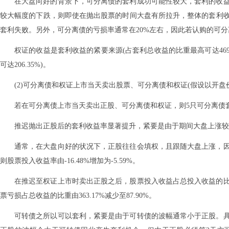
在大盘向好的背景下，可分离债的套利成功可能性较大，套利的收
较大幅度的下跌，则即使在抛出股票的时间大盘有所拉升，整体的套利收
套利失败。另外，可分离债的亏损率通常在20%左右，因此若认购的可
权证的收益是套利收益的紧要来源(占套利总收益的比重最高可达469.
可达206.35%)。
(2)可分离债和权证上市当天卖出股票、可分离债和权证(假设以开盘
若在可分离债上市当天卖出正股、可分离债和权证，则5只可分离债套利
推迟抛出正股后的套利收益率显著提升，紧要是由于期间大盘上涨较
通常，在大盘向好的状况下，正股往往会填权，且跟随大盘上涨，因
则股票投入收益率由-16.48%增加为-5.59%。
在推迟至权证上市时卖出正股之后，股票投入收益占总投入收益的比
票亏损占总收益的比重由363.17%减少至87.90%。
可转债之所以可以套利，紧要是由于可转债的波幅通常小于正股。