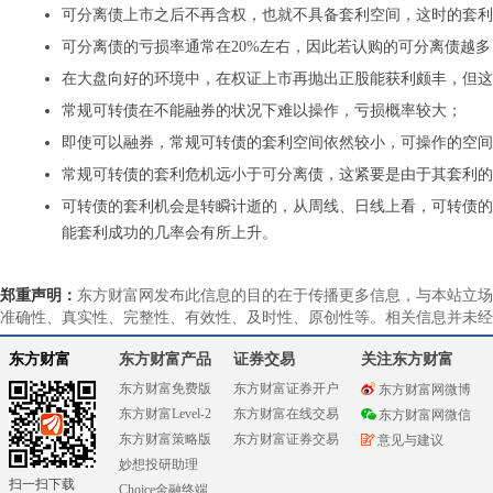
可分离债上市之后不再含权，也就不具备套利空间，这时的套利
可分离债的亏损率通常在20%左右，因此若认购的可分离债越
在大盘向好的环境中，在权证上市再抛出正股能获利颇丰，但这
常规可转债在不能融券的状况下难以操作，亏损概率较大；
即使可以融券，常规可转债的套利空间依然较小，可操作的空间
常规可转债的套利危机远小于可分离债，这紧要是由于其套利的
可转债的套利机会是转瞬计逝的，从周线、日线上看，可转债的
能套利成功的几率会有所上升。
郑重声明：
东方财富网发布此信息的目的在于传播更多信息，与本站立场
准确性、真实性、完整性、有效性、及时性、原创性等。相关信息并未经
东方财富
东方财富产品
证券交易
关注东方财富
东方财富免费版
东方财富证券开户
东方财富网微博
东方财富Level-2
东方财富在线交易
东方财富网微信
东方财富策略版
东方财富证券交易
意见与建议
妙想投研助理
扫一扫下载
Choice金融终端