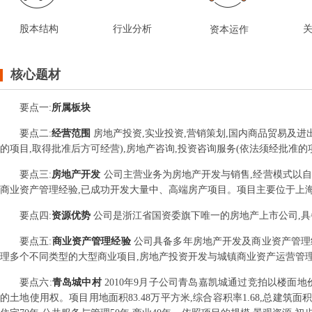
股本结构
行业分析
资本运作
核心题材
要点
一
:
所属板块
要点
二
:
经营范围
房地产投资,实业投资,营销策划,国内商品贸易及
的项目,取得批准后方可经营),房地产咨询,投资咨询服务(依法须经批准
要点
三
:
房地产开发
公司主营业务为房地产开发与销售,经营模式以
商业资产管理经验,已成功开发大量中、高端房产项目。项目主要位于上
要点
四
:
资源优势
公司是浙江省国资委旗下唯一的房地产上市公司,具
要点
五
:
商业资产管理经验
公司具备多年房地产开发及商业资产管理经
理多个不同类型的大型商业项目,房地产投资开发与城镇商业资产运营管
要点
六
:
青岛城中村
2010年9月子公司青岛嘉凯城通过竞拍以楼面地价
的土地使用权。项目用地面积83.48万平方米,综合容积率1.68,总建筑面