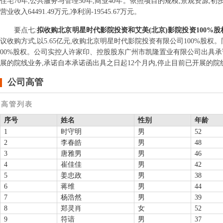
住宅70年,公共服务与管理50年,商业40年。依照项目的规模,景观资源,
营业收入64491.49万元,净利润-19545.67万元。
要点
七
:
拟收购北京明星时代影院投资和艾美(北京)影院投资100%股
议收购方式,以5.65亿元,收购北京明星时代影院投资有限公司100%股权。
00%股权。公司实控人许家印、控股股东广州市凯隆置业有限公司出具承
展的院线业务,承诺自本承诺函出具之日起12个月内,停止目前已开展的
公司高管
高管列表
序号
姓名
性别
年龄
1
时守明
男
52
2
李春皓
男
48
3
唐雅男
男
46
4
崔佳佳
男
42
5
姜忠政
男
38
6
蒋维
男
44
7
杨浩然
男
39
8
郑灵肖
女
52
9
符谙
男
37