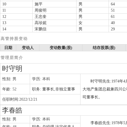
10
施平
男
64
11
周俊明
男
51
12
王忠奎
男
61
13
高珍妮
女
40
14
宋鹏信
男
29
高管持股变动
日期
变动人
变动数量(股)
结存股票(股)
管理层简介
时守明
性别:
男
学历:
本科
时守明先生:1974
年龄:
52
职务:
董事长,非独立董事
大地产集团总裁兼四川公
司董事长。
任职时间:
2022/12/21
李春皓
性别:
男
学历:
本科
李春皓先生:1978
年龄:
48
职务:
总经理,法定代表人