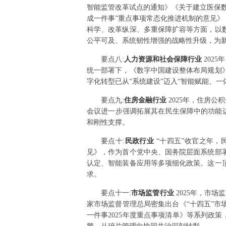
智能监管改革试点的通知》《关于建立医保
成一件事”重点事项常态化推进机制的意见
科学、改革纵深、多重保障扩容等方面，以
公平可及、系统韧性增强的战略性升级，为
要点
八
:
人力资源和社会保障行业
202
统一部署下，《数字中国建设整体布局规划
字化转型已从“系统建设”迈入“智能赋能、
要点
九
:
住房金融行业
2025年，住房
会议进一步强调拓展其在民生保障中的功能边
和刚性支撑。
要点
十
:
民政行业
“十四五”收官之年，
见》，作为首个党中央、国务院层面系统部署
认定、智能装备应用等多项细化政策。这一
求。
要点
十一
:
市场监管行业
2025年，市
家市场监督管理总局密集出台《“十四五”市
一件事2025年度重点事项清单》等系列政