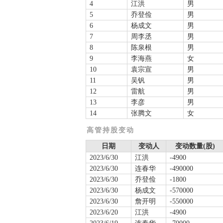
4
江洪
男
5
乔登俭
男
6
杨成文
男
7
周李丞
男
8
陈泉根
男
9
李海燕
女
10
袁宗宣
男
11
吴钒
男
12
雷航
男
13
李彦
男
14
张腾文
女
高管持股变动
日期
变动人
变动数量(股)
2023/6/30
江洪
-4900
2023/6/30
连春华
-490000
2023/6/30
乔登俭
-1800
2023/6/30
杨成文
-570000
2023/6/30
詹开明
-550000
2023/6/20
江洪
-4900