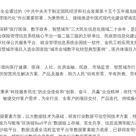
中全会通过的《中共中央关于制定国民经济和社会发展第十五个五年规划
理现代化”作出重要部署，为乘势而上、接续推进中国式现代化建设擘画
深耕“医疗医保、数字政务、智慧城市”三大民生信息化领域二十余年，
会保险管理信息系统核心平台一版二版三版的主研单位、民政部信息化建
家社保公共服务平台、就业管理信息系统全国统一软件、金民工程应用支
慧城市项目入选全国首批“城市全域数字化转型典型案例”，医共体项目
司面向医疗健康、医保、人社、住房金融、民政、市场监管、智慧城市行
型的智慧民生解决方案、产品及服务，助力人民“幼有所育、学有所教、劳
秉承“科技服务民生”的企业使命和“创新、奋斗、共赢”企业精神，依托“
制、敏捷交付客户需求，为全行业、全客户的项目交付、产品迭代、持续服
据要素方面，以大数据技术为基础，研发行业数据可信空间技术方案，持
能力与银海“区块链BaaS平台”数据链上存储、安全共享、信息追溯等能
沙箱平台、数据流通全流程监管平台等数据要素能力底座，已获得发明