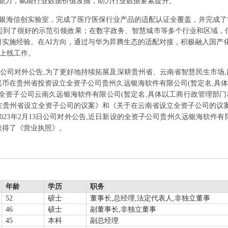
术能力，赋能行业数据价值发掘，助力行业数据要素提升。
银海信创实验室，完成了医疗医保行业产品的适配认证全覆盖，并完成了
起到了很好的示范引领效果；在数字政务、智慧城市等多个行业和区域，
实施经验。在AI方向，通过与华为昇腾生态的适配对接，积极融入国产化AI
移上线工作。
月9日公司对外公告,为了更好地持续拓展及深耕贵州省、云南省智慧民生市场
万元人民币在贵州省投资设立全资子公司贵州久远银海软件有限公司(暂定名,具
立全资子公司云南久远银海软件有限公司(暂定名,具体以工商行政管理部门核准
在贵州省设立全资子公司的议案》和《关于在云南省设立全资子公司的议案
023年2月13日公司对外公告,近日新设的全资子公司贵州久远银海软件
 日取得了《营业执照》。
年龄
学历
职务
52
硕士
董事长,总经理,法定代表人,非独立董事
46
硕士
副董事长,非独立董事
45
本科
副总经理