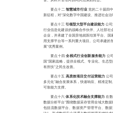
警、从碎片管理向协同共治深刻转型。
要点
十二
:
智慧城市行业
党的二十届四
新征程，对“深化数字中国建设、推进社会治
要点
十三
:
引领型大型平台建设能力
公司
行业信息化建设的战略合作伙伴、人社部社
企业，并承建了全国异地就医结算平台、国
用支撑平台等一系列重大项目。公司承建的智
展”优秀案例。
要点
十四
:
全栈式行业创新服务能力
公
国”国家战略，提供全栈式、专业化、生态
有所扶”之民生改善。
要点
十五
:
高质效项目交付运营能力
公司
多元化”融合发展体系，快速响应、精准定
可靠能力支撑。
要点
十六
:
体系化技术融合支撑能力
在数
数据分析平台”围绕数据采存管用全域大数据
包括流数据平台、数据资产管理平台、数据