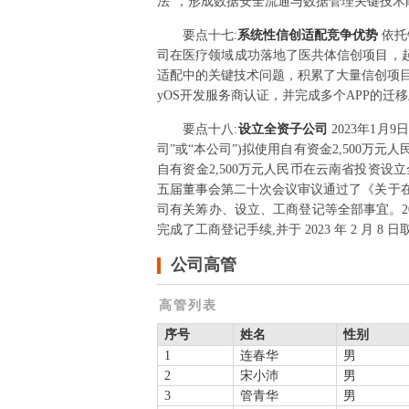
法”，形成数据安全流通与数据管理关键技
要点
十七
:
系统性信创适配竞争优势
依托
司在医疗领域成功落地了医共体信创项目，
适配中的关键技术问题，积累了大量信创项目
yOS开发服务商认证，并完成多个APP的迁
要点
十八
:
设立全资子公司
2023年1
司”或“本公司”)拟使用自有资金2,500
自有资金2,500万元人民币在云南省投资设
五届董事会第二十次会议审议通过了《关于
司有关筹办、设立、工商登记等全部事宜。2
完成了工商登记手续,并于 2023 年 2 月 8
公司高管
高管列表
序号
姓名
性别
1
连春华
男
2
宋小沛
男
3
管青华
男