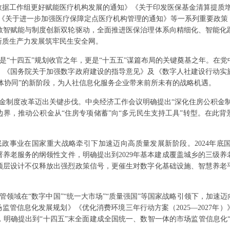
数据工作组更好赋能医疗机构发展的通知》《关于印发医保基金清算提质增
》《关于进一步加强医疗保障定点医疗机构管理的通知》等一系列重要政策
数智赋能与制度创新双轮驱动，全面推进医保治理体系向精细化、智能化
新质生产力发展筑牢民生安全网。
5年是“十四五”规划收官之年，更是“十五五”谋篇布局的关键奠基之年。
》《国务院关于加强数字政府建设的指导意见》及《数字人社建设行动实
一体协同”的新阶段，为人社信息化服务企业带来前所未有的战略机遇。
公积金制度改革迈出关键步伐。中央经济工作会议明确提出“深化住房公积金
界，推动公积金从“住房专项储蓄”向“多元民生支持工具”转型。在此
民政事业在国家重大战略牵引下加速迈向高质量发展新阶段。2024年
养老服务的纲领性文件，明确提出到2029年基本建成覆盖城乡的三级
顶层设计不仅释放出强烈政策信号，更催生对数字化基础设施、智慧养老
场监管领域在“数字中国”“统一大市场”“质量强国”等国家战略引领下，加
场监管信息化发展规划》《优化消费环境三年行动方案（2025—2027年
策，明确提出到“十四五”末全面建成全国统一、数智一体的市场监管信息化