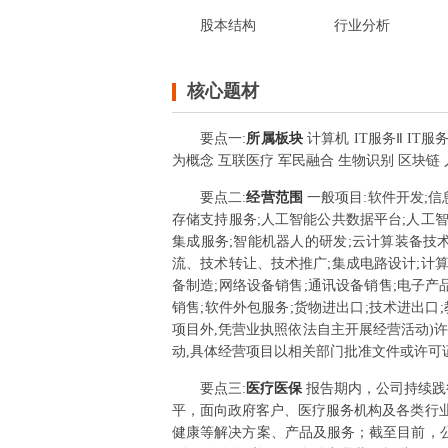
股本结构
行业分析
核心题材
要点
一
:
所属板块
计算机 IT服务Ⅱ IT服
为概念 互联医疗 军民融合 生物识别 区块链
要点
二
:
经营范围
一般项目:软件开发;
存储支持服务;人工智能公共数据平台;人工
集成服务;智能机器人的研发;云计算装备技
流、技术转让、技术推广;集成电路设计;计
备制造;网络设备销售;通讯设备销售;电子产
销售;软件外包服务;货物进出口;技术进出口
项目外,凭营业执照依法自主开展经营活动)
动,具体经营项目以相关部门批准文件或许可
要点
三
:
医疗医保
报告期内，公司持续践
平，面向政府客户、医疗服务机构及各类行
健康等解决方案、产品及服务；截至目前，公