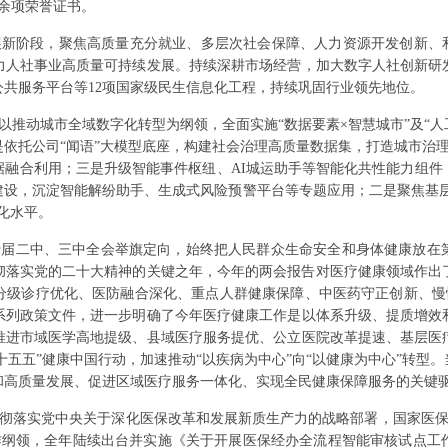
0余项荣誉证书。
新阶段，聚焦高质量充分就业、多层次社会保障、人力资源开发创新、和
力人社事业高质量可持续发展。持续深耕市场经营，加大数字人社创新研发
共服务平台等12项国家级民生信息化工程，持续巩固行业领先地位。
业部以推动城市全域数字化转型为纲领，全面实施“数据要素×智慧城市”及“
依托公司“闻语”大模型底座，构建社会治理高质量数据集，打造城市治
据融合利用；三是升级智能事件枢纽、AI城运助手等智能化共性能力组件
设，沉淀智能解纷助手、生成式风险预警平台等专题应用；二是聚焦基层治
化水平。
十届二中、三中全会举旗定向，始终把人民群众生命安全和身体健康放在
贯彻落实党的二十大精神的关键之年，今年的两会报告对医疗健康领域作
分级诊疗优化、医防融合深化、重点人群健康保障、中医药守正创新、慢性
系列政策文件，进一步明确了今年医疗健康工作是以体系升级、提质增效
推进市域医学高地提级、县域医疗服务提优、公立医院改革提速、基层医
“十五五”健康中国行动，加速推动“以疾病为中心”向“以健康为中心”转型
和高质量发展、促进区域医疗服务一体化、实现全民健康保障服务的关键
入贯彻落实党中央关于深化医保改革和发展新质生产力的战略部署，国家医保局
为工作纲领，全年陆续出台并实施《关于开展医保经办全流程智能审核试点