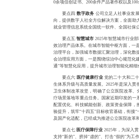
0余项信创证书、200余件产品著作权以及10
要点
四
:
数字政务
公司立足人社事业发展
向，提供数字人社全方位解决方案，全面助
就业管理信息系统全国统一软件、全国社保公
要点
五
:
智慧城市
2025年智慧城市行
效治理产品体系。在城市智能中枢方面，一是
治理平台，加强城市数据汇聚治理，深化数
会治理应用方面，一是围绕综治中心规范化建
通”等智慧化应用，提升城市治理智能化精细
要点
六
:
医疗健康行业
党的二十大和二
生体系升级与高质量发展。2025年是深入
卫生体制改革攻坚，明确了公立医院改革、
疗场景落地等重点任务。国家近期印发的一
配置优化、科技赋能创新、政策资金保障，
验提升，筑牢“十四五”目标收官基础，衔接
及国产化适配，已经成为推进公立医院改革
要点
七
:
医疗保障行业
2025年，为深
支持“新的”、挤掉“虚的”、打击“假的”