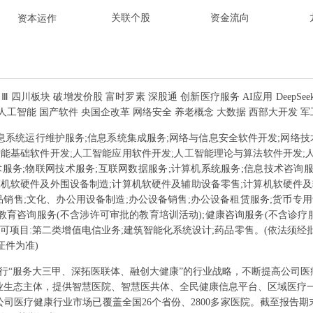
关联个股
资金流向
资本运作
务Ⅲ 四川板块 破增发价股 富时罗素 深股通 创新医疗服务 AI应用 DeepSee
 人工智能 国产软件 央国企改革 网络安全 养老概念 大数据 西部大开发 军
信息系统运行维护服务;信息系统集成服务;网络与信息安全软件开发;网络技
智能基础软件开发;人工智能应用软件开发;人工智能理论与算法软件开发;
术服务;物联网技术服务;互联网数据服务;计算机系统服务;信息技术咨询
算机软硬件及外围设备制造;计算机软硬件及辅助设备零售;计算机软硬件及
品销售;文化、办公用设备制造;办公设备销售;办公设备租赁服务;货币专
;教育咨询服务(不含涉许可审批的教育培训活动);健康咨询服务(不含诊疗
许可项目:第二类增值电信业务;建筑智能化系统设计;药品零售。(依法须经
证件为准)
行“服务大三甲、深拓医联体、融创大健康”的行业战略，不断提高公司
业生态主体，提供智慧医院、智慧医共体、全民健康信息平台、区域医疗一
司医疗健康行业市场已覆盖全国26个省份、2800多家医院。截至报告期