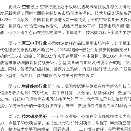
要点
六
:
空管行业
空管行业正处于战略机遇与风险挑战并存的关键时
发展新机遇；同时也面临包括防务市场化改革深化、技术升级倒逼装备
区域性冲突频发，各国装备扩张进入新一轮周期；民航空管装备升级换
深，目标客户市场需求结构变化，成熟产品价格下行，国际市场有望“量
战；低空经济生态仍在持续构建中，渠道能力、技术能力和应变能力要求
要点
七
:
军工电子行业
公司微波射频产品以军用市场为主，处于军工
代化建设的重视程度不断提升，2025年我国一般公共预算安排国防支出1
确的“三步走”战略，即到2027年实现建军百年奋斗目标，到2035年
战需求推动国防装备持续升级，新型装备研制加速及传统综合航电、空
放。同时，随着系统级封装、射频片上系统、有源相控阵等技术的广泛
轻小型化、低功耗、多功能融合及自主可控方向发展。
要点
八
:
智能终端行业
近年来，我国数据通信终端在数字经济的核心
信业务收入达到1.75万亿元，其中云计算、大数据、移动物联网、数据中
5.7%。传统电信运营商在巩固连接优势的同时，竞争重点已从低价博弈
提供AI与云融合的一体化解决方案。未来，数据通信终端将向着AI融合
要点
九
:
技术研发优势
（一）空管业务：公司在空管领域技术实力和
力，承担了30余项国家、国防重大专项和计划项目，掌握了100余项
势，整体技术水平国内领先、国际先进。 （二）微波射频：公司紧密围