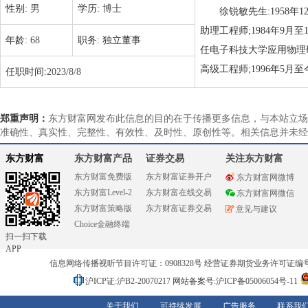
性别:
男
学历:
博士
徐锐敏先生:1958年
助理工程师;1984年9月
年龄:
68
职务:
独立董事
任电子科技大学应用物理研究
高级工程师;1996年5月
任职时间:
2023/8/8
郑重声明：
东方财富网发布此信息的目的在于传播更多信息，与本站立场
准确性、真实性、完整性、有效性、及时性、原创性等。相关信息并未经
东方财富
东方财富产品
证券交易
关注东方财富
东方财富免费版
东方财富证券开户
东方财富网微博
东方财富Level-2
东方财富在线交易
东方财富网微信
东方财富策略版
东方财富证券交易
意见与建议
Choice金融终端
扫一扫下载
APP
信息网络传播视听节目许可证：0908328号 经营证券期货业务许可证编号：91310
沪ICP证:沪B2-20070217
网站备案号:沪ICP备05006054号-11
关于我们
可持续发展
广告服务
联系我