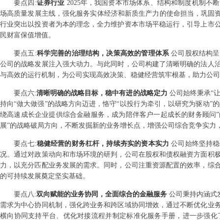
要点
四
:
证券行业
2025年，我国资本市场体系、结构和制度机制
场高质量发展主线，强化服务实体经济和新质生产力的使命担当，巩固资
行业突出以投资者为本的理念，全力维护资本市场平稳运行，引导上市
民财富保值增值。
要点
五
:
科学完善的治理结构，决策高效的管理体系
公司股权结构呈
公司的战略发展注入强大动力。与此同时，公司构建了清晰明确的法人
与高效的运行机制，为公司实现高效决策、稳健经营筑牢根基，助力公司
要点
六
:
清晰明确的战略目标，稳中有进的战略定力
公司始终秉承“
持向“做大做强”的战略方向迈进，恪守“以投行为牵引，以研究为驱动”
绕高速成长企业提供综合金融服务，成为陪伴客户一起成长的财务顾问”的
展”的战略破局方向，不断发掘新的业务增长点，增强公司综合竞争实力
要点
七
:
稳健经营的财务杠杆，持续夯实的资本实力
公司始终坚持稳
况。通过对政策动向和市场环境的研判，公司在股权和债权融资方面积
力，以充分匹配业务发展的需求。同时，公司注重资源配置的效率，综
的可持续发展奠定坚实基础。
要点
八
:
双向赋能的业务协同，全面综合的金融服务
公司秉持内涵式
需求为中心协同机制，强化跨业务和跨区域协同增效，通过不断优化业
横向协同支持平台、优化对接流程并制定标准化服务手册，进一步强化