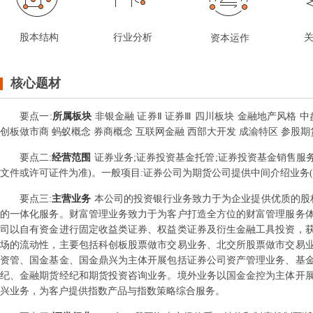
股本结构
行业分析
资本运作
核心题材
要点
一
:
所属板块
非银金融 证券Ⅱ 证券Ⅲ 四川板块 金融地产风格 中盘
创板做市商 蚂蚁概念 券商概念 互联网金融 西部大开发 成渝特区 参股期
要点
二
:
经营范围
证券业务;证券投资基金托管;证券投资基金销售服
文件或许可证件为准)。一般项目:证券公司为期货公司提供中间介绍业务
要点
三
:
主营业务
本公司的投资银行业务致力于为企业提供优质的股权
的一体化服务。财富管理业务致力于为客户打造全方位的财富管理服务
司以自有资金进行固定收益类证券、权益类证券及衍生金融工具投资，
场的流动性，主要包括科创板股票做市交易业务、北交所股票做市交易
资管、国金基金、国金鼎兴为主体开展包括证券公司资产管理业务、基
纪、金融期货经纪和期货投资咨询业务。境外业务以国金金控为主体开
兴业务，为客户提供指数产品与指数策略综合服务。