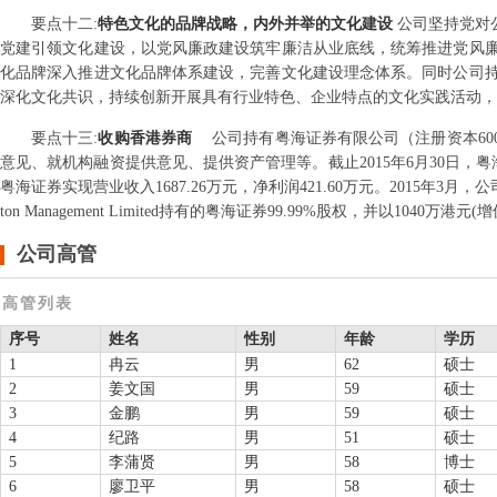
要点
十二
:
特色文化的品牌战略，内外并举的文化建设
公司坚持党对
党建引领文化建设，以党风廉政建设筑牢廉洁从业底线，统筹推进党风
化品牌深入推进文化品牌体系建设，完善文化建设理念体系。同时公司
深化文化共识，持续创新开展具有行业特色、企业特点的文化实践活动，
要点
十三
:
收购香港券商
公司持有粤海证券有限公司（注册资本600
意见、就机构融资提供意见、提供资产管理等。截止2015年6月30日，粤海证券
粤海证券实现营业收入1687.26万元，净利润421.60万元。2015年3月，公
ton Management Limited持有的粤海证券99.99%股权，并以1040万港元(增值
公司高管
高管列表
序号
姓名
性别
年龄
学历
1
冉云
男
62
硕士
2
姜文国
男
59
硕士
3
金鹏
男
59
硕士
4
纪路
男
51
硕士
5
李蒲贤
男
58
博士
6
廖卫平
男
58
硕士