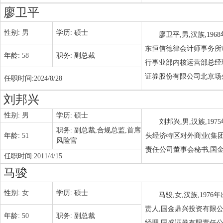
廖卫平
性别:
男
学历:
硕士
廖卫平,男,汉族,1
东恒信德律会计师事务所
年龄:
58
职务:
副总裁
行事业部内核运营部总经
证券股份有限公司北京场
任职时间:
2024/8/28
刘邦兴
性别:
男
学历:
硕士
刘邦兴,男,汉族,1
职务:
副总裁,合规总监,首席
年龄:
51
头经济特区对外商业(集
风险官
责任公司董事会秘书,国
任职时间:
2011/4/15
马骏
性别:
女
学历:
硕士
马骏,女,汉族,19
责人,国金鼎兴投资有限
年龄:
50
职务:
副总裁
经理,国盛证券有限责任