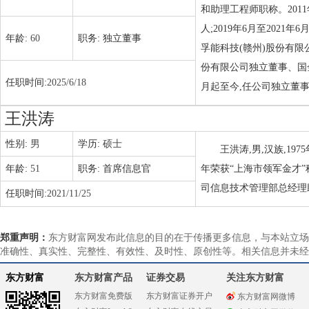
和助理工程师职称。201
人;2019年6月至2021
年龄:
60
职务:
独立董事
孚能科技(赣州)股份有限
份有限公司独立董事、国金
任职时间:
2025/6/18
月起至今,任公司独立董
王洪涛
性别:
男
学历:
硕士
王洪涛,男,汉族,1
年龄:
51
职务:
首席信息官
年荣获“上海市领军金才
司信息技术管理部总经理
任职时间:
2021/11/25
郑重声明：
东方财富网发布此信息的目的在于传播更多信息，与本站立场
准确性、真实性、完整性、有效性、及时性、原创性等。相关信息并未经
东方财富
东方财富产品
证券交易
关注东方财富
东方财富免费版
东方财富证券开户
东方财富网微博