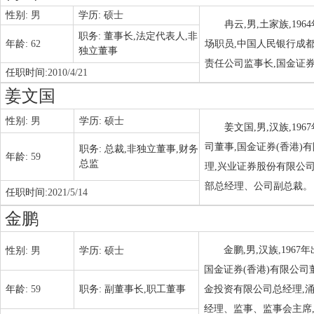
性别:
男
学历:
硕士
冉云,男,土家族,1
职务:
董事长,法定代表人,非
年龄:
62
场职员,中国人民银行成
独立董事
责任公司监事长,国金证
任职时间:
2010/4/21
姜文国
性别:
男
学历:
硕士
姜文国,男,汉族,1
司董事,国金证券(香港
职务:
总裁,非独立董事,财务
年龄:
59
总监
理,兴业证券股份有限公
部总经理、公司副总裁。
任职时间:
2021/5/14
金鹏
金鹏,男,汉族,19
性别:
男
学历:
硕士
国金证券(香港)有限公
年龄:
59
职务:
副董事长,职工董事
金投资有限公司总经理,
经理、监事、监事会主席