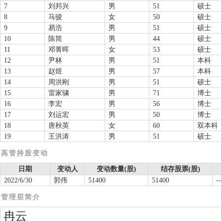
7
刘邦兴
男
51
硕士
8
马骏
女
50
硕士
9
易浩
男
51
硕士
10
陈简
男
44
硕士
11
邓菁晖
女
53
硕士
12
尹林
男
51
本科
13
赵煜
男
57
本科
14
周洪刚
男
51
硕士
15
雷家骕
男
71
博士
16
李宏
男
56
博士
17
刘运宏
男
50
博士
18
唐秋英
女
60
双本科
19
王洪涛
男
51
硕士
高管持股变动
日期
变动人
变动数量(股)
结存股票(股)
2022/6/30
郭伟
51400
51400
--
管理层简介
冉云