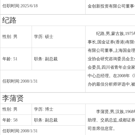
任职时间:
2025/6/18
金创新投资有限公司董事
纪路
纪路,男,蒙古族,1
性别:
男
学历:
硕士
事长,国金证券(香港)有
有限公司董事,上海国金
年龄:
51
职务:
副总裁
业协会研究咨询委员会主
会委员,四川省青年企业
中心总经理。在2008年
任职时间:
2008/1/31
办的最佳分析师评选中,被
李蒲贤
性别:
男
学历:
博士
李蒲贤,男,汉族,1
年龄:
58
职务:
副总裁
助理、交易总监,成都证
司首席信息官。
任职时间:
2008/1/31