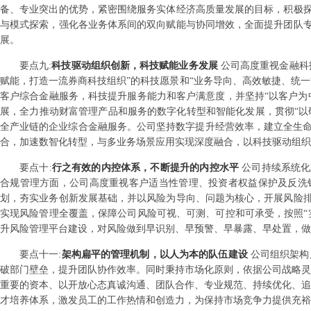
备、专业突出的优势，紧密围绕服务实体经济高质量发展的目标，积极
与模式探索，强化各业务体系间的双向赋能与协同增效，全面提升团队
展。
要点
九
:
科技驱动组织创新，科技赋能业务发展
公司高度重视金融科
赋能，打造一流券商科技组织”的科技愿景和“业务导向、高效敏捷、统
客户综合金融服务，科技提升服务能力和客户满意度，并坚持“以客户为
展，全力推动财富管理产品和服务的数字化转型和智能化发展，贯彻“以
全产业链的企业综合金融服务。公司坚持数字提升经营效率，建立全生命
合，加速数智化转型，与多业务场景应用实现深度融合，以科技驱动组织
要点
十
:
行之有效的内控体系，不断提升的内控水平
公司持续系统化
合规管理方面，公司高度重视客户适当性管理、投资者权益保护及反洗
划，夯实业务创新发展基础，并以风险为导向、问题为核心，开展风险
实现风险管理全覆盖，保障公司风险可视、可测、可控和可承受，按照“
升风险管理平台建设，对风险做到早识别、早预警、早暴露、早处置，做
要点
十一
:
架构扁平的管理机制，以人为本的队伍建设
公司组织架构
破部门壁垒，提升团队协作效率。同时秉持市场化原则，依据公司战略灵
重要的资本、以开放心态真诚沟通、团队合作、专业规范、持续优化、追
才培养体系，激发员工的工作热情和创造力，为保持市场竞争力提供充裕