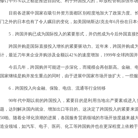
修订中95％以上都是推进自由化、利于外国投入的，即放松管制加强市
目前各进展中国家在吸引外资方面都区别程度地加大了政策力度。
门之外的日本也有了令人瞩目的变化，如美国纳斯达l克去年6月份在日
5．跨国并购已成为国际投入的紧要形式，并仍然成为今后外国直接
跨国并购是国际直接投入增长的紧要驱动力。近年来，跨国并购成
计，最近刀年来企业并购涉及金额以42％的速度增加，1999年全球跨国并
今后几年，跨国购并可能进一步深化，而规模会再创新高。金融、
国家继续是购并发生重点的同时，由于进展中国家市场开放扩大，一些服
6．跨国投入向金融、保险、电信、流通等行业转移
90年代中期以前的跨国投入，紧要目的是利用当地出产要素或进
题，达到解决国内就业、增加出口等目的。这决定了跨国投入的紧要来
50啪。随着全球化浪潮的进展，各国服务贸易领域的市场开放度越来越
造业领域，如汽车、电子、医药、化工等跨国购并也在更深程度上依赖于