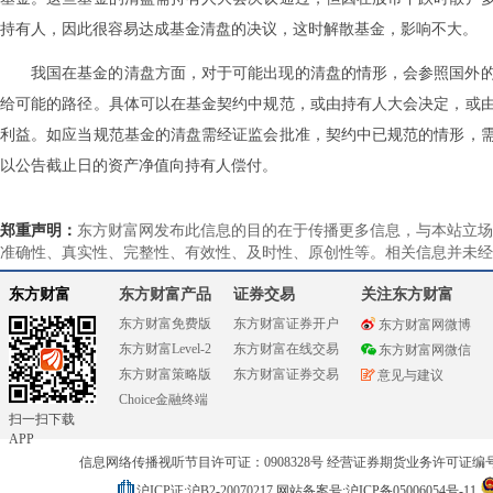
持有人，因此很容易达成基金清盘的决议，这时解散基金，影响不大。
我国在基金的清盘方面，对于可能出现的清盘的情形，会参照国外
给可能的路径。具体可以在基金契约中规范，或由持有人大会决定，或
利益。如应当规范基金的清盘需经证监会批准，契约中已规范的情形，
以公告截止日的资产净值向持有人偿付。
郑重声明：
东方财富网发布此信息的目的在于传播更多信息，与本站立场
准确性、真实性、完整性、有效性、及时性、原创性等。相关信息并未经
东方财富
东方财富产品
证券交易
关注东方财富
东方财富免费版
东方财富证券开户
东方财富网微博
东方财富Level-2
东方财富在线交易
东方财富网微信
东方财富策略版
东方财富证券交易
意见与建议
Choice金融终端
扫一扫下载
APP
信息网络传播视听节目许可证：0908328号 经营证券期货业务许可证编号：91310
沪ICP证:沪B2-20070217
网站备案号:沪ICP备05006054号-11