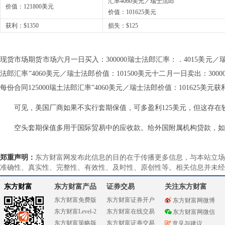
汇率4060美元／瑞士法郎
价值：121800美元
价值：101625美元
获利：$1350
损失：$125
现货市场期货市场六月一日买入：300000瑞士法郎汇率：．4015美元／瑞士
法郎汇率”4060美元／瑞士法郎价值：101500美元十二月一日卖出：300
每份合同125000瑞土法郎汇率”4060美元／瑞士法郎价值：101625美元获利：
可见，美国厂商如果不实行套期保值，可多盈利125美元，但这存
空头套期保值多用于国际贸易中的应收款。给外国附属机构贷款，如
郑重声明：
东方财富网发布此信息的目的在于传播更多信息，与本站立场
准确性、真实性、完整性、有效性、及时性、原创性等。相关信息并未经
东方财富
东方财富产品
证券交易
关注东方财富
东方财富免费版
东方财富证券开户
东方财富网微博
东方财富Level-2
东方财富在线交易
东方财富网微信
东方财富策略版
东方财富证券交易
意见与建议