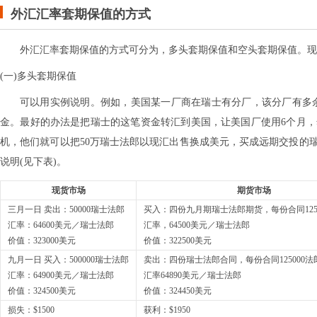
外汇汇率套期保值的方式
外汇汇率套期保值的方式可分为，多头套期保值和空头套期保值。现
(一)多头套期保值
可以用实例说明。例如，美国某一厂商在瑞士有分厂，该分厂有多余
金。最好的办法是把瑞士的这笔资金转汇到美国，让美国厂使用6个月
机，他们就可以把50万瑞士法郎以现汇出售换成美元，买成远期交投的
说明(见下表)。
现货市场
期货市场
三月一日 卖出：50000瑞士法郎
买入：四份九月期瑞士法郎期货，每份合同125
汇率：64600美元／瑞士法郎
汇率，64500美元／瑞士法郎
价值：323000美元
价值：322500美元
九月一日 买入：500000瑞士法郎
卖出：四份瑞士法郎合同，每份合同125000法
汇率：64900美元／瑞士法郎
汇率64890美元／瑞士法郎
价值：324500美元
价值：324450美元
损失：$1500
获利：$1950