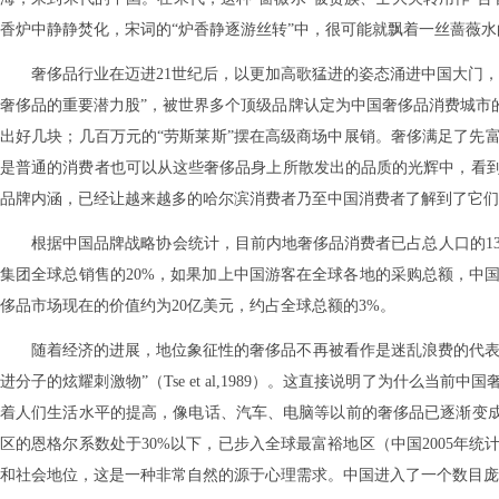
香炉中静静焚化，宋词的“炉香静逐游丝转”中，很可能就飘着一丝蔷薇
奢侈品行业在迈进21世纪后，以更加高歌猛进的姿态涌进中国大门，
奢侈品的重要潜力股”，被世界多个顶级品牌认定为中国奢侈品消费城市的
出好几块；几百万元的“劳斯莱斯”摆在高级商场中展销。奢侈满足了先
是普通的消费者也可以从这些奢侈品身上所散发出的品质的光辉中，看
品牌内涵，已经让越来越多的哈尔滨消费者乃至中国消费者了解到了它们
根据中国品牌战略协会统计，目前内地奢侈品消费者已占总人口的13
集团全球总销售的20%，如果加上中国游客在全球各地的采购总额，中
侈品市场现在的价值约为20亿美元，约占全球总额的3%。
随着经济的进展，地位象征性的奢侈品不再被看作是迷乱浪费的代表
进分子的炫耀刺激物”（Tse et al,1989）。这直接说明了为什
着人们生活水平的提高，像电话、汽车、电脑等以前的奢侈品已逐渐变成了
区的恩格尔系数处于30%以下，已步入全球最富裕地区（中国2005年
和社会地位，这是一种非常自然的源于心理需求。中国进入了一个数目庞