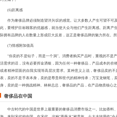
(6)距离感
作为奢侈品牌必须制造望洋兴叹的感觉。让大多数人产生可望不可及
此，要维护目标顾客的优越感，就当使大众与他们产生距离感。距离产
际拥有品牌的人在数量上形成巨大反差，这正是奢侈品牌的魅力所在。所
(7)情感附加值高
“你卖的不是钻子，而是一个洞”。消费者购买产品时，重视的不是
活需求的话，没有必要挥金洒银，因为任何一种奢侈品，产品成本的价
或者精神层面的自我实现等高层次需求。某种意义上说，奢侈品卖的不
表，卖的不是手表本身，卖的是尊贵和世代的精神传承；万宝龙钢笔，
身，卖的是一种挑战精神。林林总总，奢侈品的产品，在产品物质核心之
奢侈品在中国
中古时代的中国是世界上最重要的奢侈品消费市场之一。比如香料
海，来到宋代的中国。在宋代，这种“蔷薇水”被贵族、士大夫转用作“