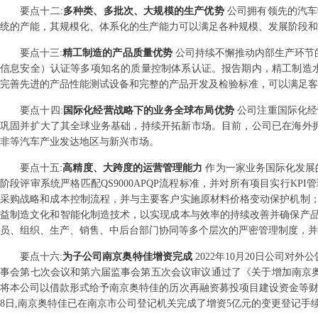
要点
十二
:
多种类、多批次、大规模的生产优势
公司拥有领先的汽车
统的产能，其规模化、体系化的生产能力可以满足各种规模、发展阶段和
要点
十三
:
精工制造的产品质量优势
公司持续不懈推动内部生产环节的改
信息安全）认证等多项知名的质量控制体系认证。报告期内，精工制造
完善先进的产品性能测试设备和完整的产品开发及检验标准，可以满足客
要点
十四
:
国际化经营战略下的业务全球布局优势
公司注重国际化经
巩固并扩大了其全球业务基础，持续开拓新市场。目前，公司已在海外
非等汽车产业发达地区与新兴市场。
要点
十五
:
高精度、大跨度的运营管理能力
作为一家业务国际化发展
阶段评审系统严格匹配QS9000APQP流程标准，并对所有项目实行K
采购战略和成本控制流程，并与主要客户实施原材料价格变动保护机制
益制造文化和智能化制造技术，以实现成本与效率的持续改善并确保产
员、组织、生产、销售、中后台部门协同等多个层次的严密管理制度，并
要点
十六
:
为子公司南京奥特佳增资完成
2022年10月20日公司对
事会第七次会议和第六届监事会第五次会议审议通过了《关于增加南京奥
将本公司以借款形式给予南京奥特佳的历次再融资募投项目建设资金等财务资
8日,南京奥特佳已在南京市公司登记机关完成了增资5亿元的变更登记手续,