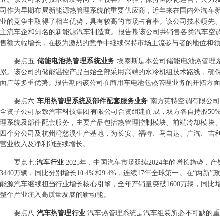
司作为早期布局新能源热管理系统的重要供应商，近年来在国内外汽车
业的竞争中取得了相当优势，具有较高的市场占有率。该公司技术领先
主流车企和知名的新能源汽车制造商。报告期该公司共销售各类汽车空调系
售额大幅增长，在极为激烈的竞争中继续保持市场主流参与者的地位和领
要点
五
:
储能电池热管理系统业务
埃泰斯是本公司储能电池热管理
累。该公司的储能温控产品自始全部采用高端的水冷机组技术路线，确
面广等多重优势。报告期内该公司在商用车电池包热管理业务的开拓方面
要点
六
:
车用热管理系统及部件配套服务业务
南方英特空调有限公司
全资子公司辰致汽车科技集团有限公司合资组建而成，双方各自持股50
理系统及部件配套服务，主要产品包括热管理控制模块、前端冷却模块
四个分公司及杭州湾慈溪生产基地，为长安、福特、马自达、广汽、吉
营业收入及净利润连续增长。
要点
七
:
汽车行业
2025年，中国汽车市场延续2024年的增长趋势，
3440万辆，同比分别增长10.4%和9.4%，连续17年全球第一。在
能源汽车继续担当行业增长核心引擎，全年产销量突破1600万辆，同比
整个产业注入高质量发展的新动能。
要点
八
:
汽车热管理行业
汽车热管理系统是汽车组装所必不可缺的重