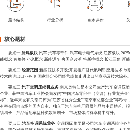
股本结构
行业分析
资本运作
核心题材
要点
一
:
所属板块
汽车 汽车零部件 汽车电子电气系统 江苏板块 202
能概念 独角兽 小米概念 新能源车 央国企改革 特斯拉概念 长江三角 新
要点
二
:
经营范围
新能源技术开发;开发推广替代氟利昂应用技术;制
技术的进出口业务,但国家限定公司经营或禁止进出口的商品及技术除外。
要点
三
:
汽车空调压缩机业务
南京奥特佳是本公司生产汽车空调压缩
企业。获中国汽车工业协会颁发的“中国汽车零部件（空调）行业龙头企业
标”，近年来被有关部门评为“江苏省优秀企业”“南京市总部企业”等称
有率在国内市场的国内自主、独立于汽车主机厂附属的品牌中居榜首。报告期
续增长。产品适配车型种类数量增长，市场整体占有率稳中有升。
要点
四
:
汽车空调系统业务
空调国际集团是公司汽车空调系统业务
业。该公司秉持技术研发导向，重视客户体验，保持国际化运营，大力