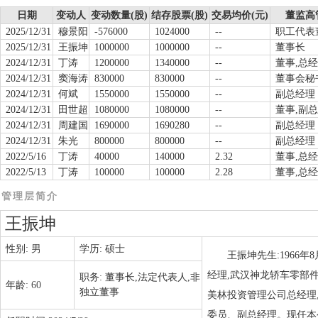
日期
变动人
变动数量(股)
结存股票(股)
交易均价(元)
董监高
2025/12/31
穆景阳
-576000
1024000
--
职工代表
2025/12/31
王振坤
1000000
1000000
--
董事长
2024/12/31
丁涛
1200000
1340000
--
董事,总
2024/12/31
窦海涛
830000
830000
--
董事会秘
2024/12/31
何斌
1550000
1550000
--
副总经理
2024/12/31
田世超
1080000
1080000
--
董事,副
2024/12/31
周建国
1690000
1690280
--
副总经理
2024/12/31
朱光
800000
800000
--
副总经理
2022/5/16
丁涛
40000
140000
2.32
董事,总
2022/5/13
丁涛
100000
100000
2.28
董事,总
管理层简介
王振坤
性别:
男
学历:
硕士
王振坤先生:1966
经理,武汉神龙轿车零部
职务:
董事长,法定代表人,非
年龄:
60
独立董事
美林投资管理公司总经理
委员、副总经理。现任本