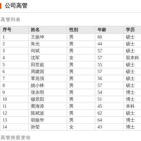
公司高管
高管列表
序号
姓名
性别
年龄
学历
1
王振坤
男
60
硕士
2
朱光
男
44
硕士
3
何斌
男
57
硕士
4
沈军
女
57
双本科
5
田世超
男
55
硕士
6
周建国
男
57
硕士
7
覃兆强
男
56
硕士
8
姚小林
男
57
硕士
9
张永明
男
54
博士
10
穆景阳
男
51
博士
11
窦海涛
男
45
本科
12
陈斌波
男
62
硕士
13
胡振华
男
64
博士
14
孙莹
女
43
博士
高管持股变动