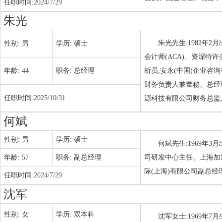
任职时间:
2024/7/29
朱光
朱光先生:1982年
性别:
男
学历:
硕士
会计师(ACA)、资深特许
年龄:
44
职务:
总经理
析员,安永(中国)企业
财务负责人兼董秘、总经
任职时间:
2025/10/31
源科技有限公司财务总监
何斌
性别:
男
学历:
硕士
何斌先生:1969年
年龄:
57
职务:
副总经理
司研发中心主任、上海加
际(上海)有限公司副总经
任职时间:
2024/7/29
沈军
性别:
女
学历:
双本科
沈军女士:1969年