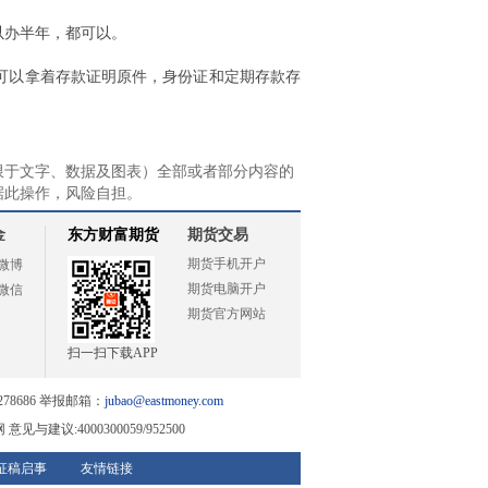
以办半年，都可以。
可以拿着存款证明原件，身份证和定期存款存
限于文字、数据及图表）全部或者部分内容的
据此操作，风险自担。
金
东方财富期货
期货交易
期货手机开户
微博
期货电脑开户
微信
期货官方网站
扫一扫下载APP
78686 举报邮箱：
jubao@eastmoney.com
与建议:4000300059/952500
征稿启事
友情链接