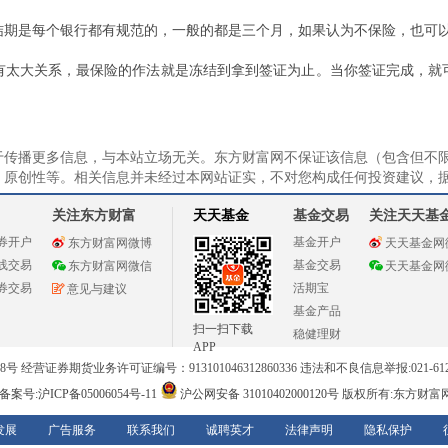
结期是每个银行都有规范的，一般的都是三个月，如果认为不保险，也可
有太大关系，最保险的作法就是冻结到拿到签证为止。当你签证完成，就
于传播更多信息，与本站立场无关。东方财富网不保证该信息（包含但不
、原创性等。相关信息并未经过本网站证实，不对您构成任何投资建议，
关注东方财富
天天基金
基金交易
关注天天基
券开户
基金开户
东方财富网微博
天天基金网
线交易
基金交易
东方财富网微信
天天基金网
券交易
活期宝
意见与建议
基金产品
扫一扫下载
稳健理财
APP
 经营证券期货业务许可证编号：913101046312860336 违法和不良信息举报:021-612
案号:沪ICP备05006054号-11
沪公网安备 31010402000120号
版权所有:东方财富网 意见
发展
广告服务
联系我们
诚聘英才
法律声明
隐私保护