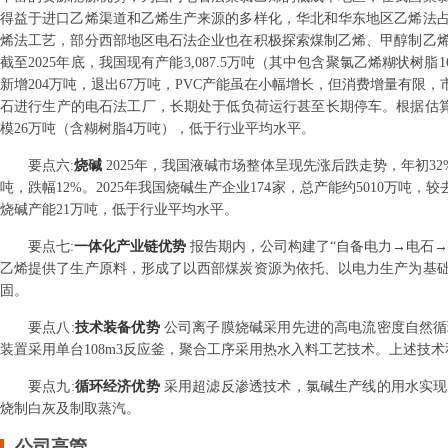
得益于进口乙烯渠道和乙烯生产来源的多样化，华北和华东地区乙烯法
烯法工艺，部分西部地区电石法企业也在积极探索煤制乙烯、甲醇制乙
截至2025年底，我国现有产能3,087.5万吨（其中包含聚氯乙烯糊状树脂1
新增204万吨，退出67万吨，PVC产能虽在小幅增长，但消费增量有限
石进行生产的电石法工厂，长期处于低负荷运行甚至长期停车。根据估算20
模26万吨（含糊树脂4万吨），低于行业平均水平。
要点
六
:
烧碱
2025年，我国液碱市场整体呈现先涨后跌走势，年初32%
吨，跌幅12%。2025年我国烧碱生产企业174家，总产能约5010万吨
烧碱产能21万吨，低于行业平均水平。
要点
七
:
一体化产业链优势
报告期内，公司构建了“自备电力→电石
乙烯提供了生产原料，形成了以西部煤炭资源为依托、以电力生产为基
固。
要点
八
:
技术装备优势
公司离子膜烧碱采用先进的高电流密度自然循
装置采用单台108m3反应釜，聚合工序采用热水入料工艺技术。上述技
要点
九
:
循环经济优势
采用超滤反渗透技术，氯碱生产线的用水实现
烧制白灰及制取蒸汽。
公司高管