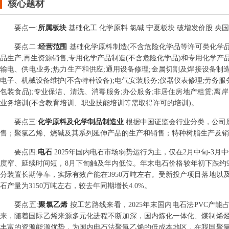
核心题材
要点
一
:
所属板块
基础化工 化学原料 氯碱 宁夏板块 破增发价股 央
要点
二
:
经营范围
基础化学原料制造(不含危险化学品等许可类化学品制
品生产;再生资源销售;专用化学产品制造(不含危险化学品)和专用化学产品
输电、供电业务;热力生产和供应;通用设备修理;金属切割及焊接设备制造
电子、机械设备维护(不含特种设备);电气安装服务;仪器仪表修理;劳务服务
包装食品);专业保洁、清洗、消毒服务;办公服务;非居住房地产租赁;离岸
业务培训(不含教育培训、职业技能培训等需取得许可的培训)。
要点
三
:
化学原料及化学制品制造业
根据中国证监会行业分类，公司
售；聚氯乙烯、烧碱及其系列延伸产品的生产和销售；特种树脂生产及销售
要点
四
:
电石
2025年国内电石市场弱势运行为主，仅在2月中旬-3
度窄、延续时间短，8月下旬触及年内低位。年末电石价格较年初下跌约9.2
分装置长期停车，实际有效产能在3950万吨左右。受新投产项目落地以及
石产量为3150万吨左右，较去年同期增长4.0%。
要点
五
:
聚氯乙烯
按工艺路线来看，2025年末国内电石法PVC产能
来，随着国际乙烯来源多元化进程不断加深，国内炼化一体化、煤制烯
丰富的资源能源优势，为国内电石法聚氯乙烯的低成本地区，在我国聚