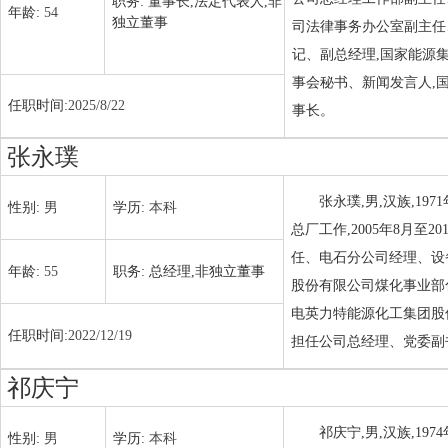
职务:
董事长,法定代表人,非
年龄:
54
独立董事
司法律事务办公室副主任
记、副总经理,国家能源
事会秘书、新闻发言人,
任职时间:
2025/8/22
事长。
张永璞
张永璞,男,汉族,19
性别:
男
学历:
本科
总厂工作,2005年8月
任、电石分公司经理、设备管
年龄:
55
职务:
总经理,非独立董事
股份有限公司煤化事业部化
电英力特能源化工集团股份有
任职时间:
2022/12/19
担任公司总经理、党委副书
祁庆宁
祁庆宁,男,汉族,19
性别:
男
学历:
本科