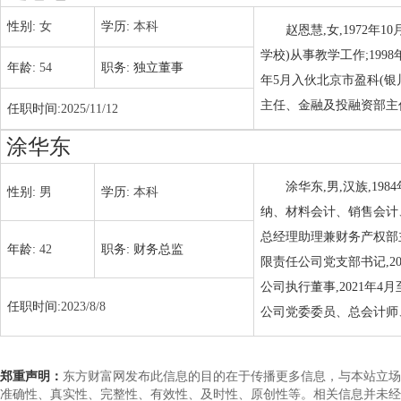
性别:
女
学历:
本科
赵恩慧,女,1972年
学校)从事教学工作;199
年龄:
54
职务:
独立董事
年5月入伙北京市盈科(银
主任、金融及投融资部主任
任职时间:
2025/11/12
涂华东
涂华东,男,汉族,19
性别:
男
学历:
本科
纳、材料会计、销售会计、
总经理助理兼财务产权部主
年龄:
42
职务:
财务总监
限责任公司党支部书记,2
公司执行董事,2021年4
任职时间:
2023/8/8
公司党委委员、总会计师、
郑重声明：
东方财富网发布此信息的目的在于传播更多信息，与本站立场
准确性、真实性、完整性、有效性、及时性、原创性等。相关信息并未经