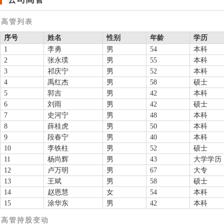
高管列表
序号
姓名
性别
年龄
学历
1
李勇
男
54
本科
2
张永璞
男
55
本科
3
祁庆宁
男
52
本科
4
禹红杰
男
58
硕士
5
郭吉
男
42
本科
6
刘雨
男
42
硕士
7
史河宁
男
48
本科
8
薛桂虎
男
50
本科
9
段春宁
男
40
本科
10
李铁柱
男
52
硕士
11
杨尚辉
男
43
大学学历
12
卢万明
男
67
大专
13
王斌
男
58
硕士
14
赵恩慧
女
54
本科
15
涂华东
男
42
本科
高管持股变动