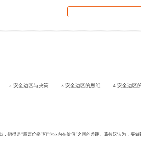
2
安全边区与决策
3
安全边区的思维
4
安全边区
出，指得是“股票价格”和“企业内在价值”之间的差距。葛拉汉认为，要