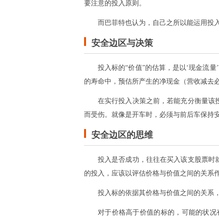
要注意的投入原则。
而巴菲特也认为，自己之所以能运用投入
安全边区与决策
投入标的“价值”的估算，是以‘现金流
的寿命中，预估所产生的净现金（营收减去
在实行投入决策之前，若能充分衡量该
而受伤。就像是开车时，必须与前后车保持安
安全边区的思维
投入是否成功，往往在买入该支股票时
的投入，应该以评估价格与价值之间的关系作
投入标的依据其价格与价值之间的关系
对于价格高于价值的标的，可能的状况