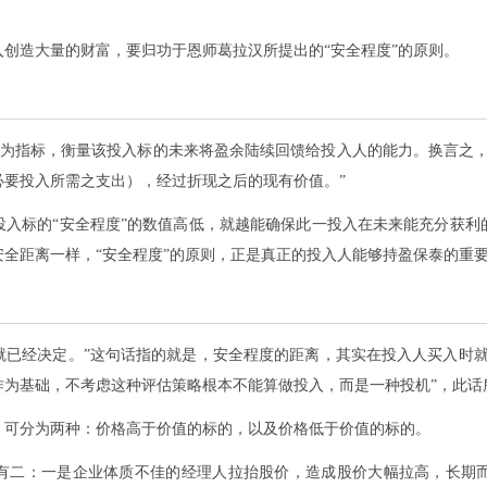
创造大量的财富，要归功于恩师葛拉汉所提出的“安全程度”的原则。
量’为指标，衡量该投入标的未来将盈余陆续回馈给投入人的能力。换言之
必要投入所需之支出），经过折现之后的现有价值。”
投入标的“安全程度”的数值高低，就越能确保此一投入在未来能充分获利
全距离一样，“安全程度”的原则，正是真正的投入人能够持盈保泰的重
就已经决定。”这句话指的就是，安全程度的距离，其实在投入人买入时就
为基础，不考虑这种评估策略根本不能算做投入，而是一种投机”，此话所
，可分为两种：价格高于价值的标的，以及价格低于价值的标的。
有二：一是企业体质不佳的经理人拉抬股价，造成股价大幅拉高，长期