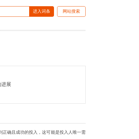
进入词条
网站搜索
的进展
做到正确且成功的投入，这可能是投入人唯一需