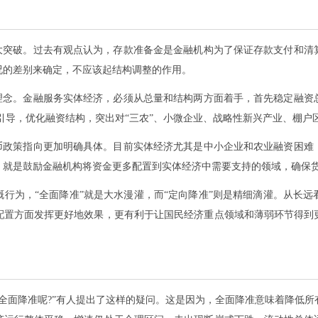
重大突破。过去有观点认为，存款准备金是金融机构为了保证存款支付和清
况的差别来确定，不应该起结构调整的作用。
统理念。金融服务实体经济，必须从总量和结构两方面着手，首先稳定融资
引导，优化融资结构，突出对“三农”、小微企业、战略性新兴产业、棚户
货币政策指向更加明确具体。目前实体经济尤其是中小企业和农业融资困难
，就是鼓励金融机构将资金更多配置到实体经济中需要支持的领域，确保
行为，“全面降准”就是大水漫灌，而“定向降准”则是精细滴灌。从长
配置方面发挥更好地效果，更有利于让国民经济重点领域和薄弱环节得到
全面降准呢?”有人提出了这样的疑问。这是因为，全面降准意味着降低