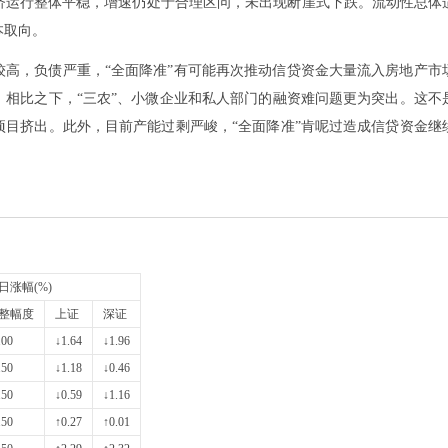
济运行整体平稳，增速仍处于合理区问，未出现断崖式下跌。流动性总体
本取向。
较高，负债严重，“全面降准”有可能再次推动信贷资金大量流入房地产市
，相比之下，“三农”、小微企业和私人部门的融资难问题更为突出。这不
项目挤出。此外，目前产能过剩严峻，“全面降准”肯呢过造成信贷资金继
日涨幅(%)
整幅度
上证
深证
.00
↓1.64
↓1.96
.50
↓1.18
↓0.46
.50
↓0.59
↓1.16
.50
↑0.27
↑0.01