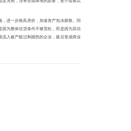
适度充裕，没有全面降准的必要，更小需要以
场，进一步推高房价，加速资产泡沫膨胀。同
是因为整体信贷条件不够宽松，而是因为其信
续流入被产能过剩困扰的企业，最后形成商业