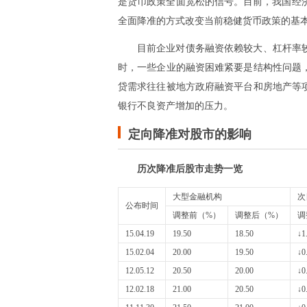
是货币政策全面宽松的信号。目前，我国经
全面降准的方式改变当前稳健货币政策的基
目前企业对债务融资依赖较大、杠杆率
时，一些企业的融资困难紧要是结构性问题
贷需求往往被地方政府融资平台和房地产等
银行不良资产增加的压力。
定向降准对股市的影响
历次降准后股市走势一览
大型金融机构
次
公布时间
调整前（%）
调整后（%）
调
15.04.19
19.50
18.50
↓1
15.02.04
20.00
19.50
↓0
12.05.12
20.50
20.00
↓0
12.02.18
21.00
20.50
↓0