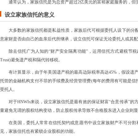
通常认为，家族信托是为总资产超过2亿美元的富裕家庭服务的，但
设立家族信托的意义
大多数的家族信托都是私益性质，家族后代可根据委托人设下的分配法
意家财是否由自己的血亲后代所继承，设立信托可保证无论委托人或其配
除去信托广为人知的“财产安全隔离功能”，运用信托方式避税节税越
Trust)避免遗产税和隔代转移税。
有计算显示，由于年美国遗产税的最高边际税率高达45%，假设遗
托管的金融机构支付不菲的手续费及经营管理费(每年的费用有可能是信
受托人。
对于HNWIs来说，设立家族信托是最有效的保证财富“合意传承”
量避免无谓的股权结构变动，防止股权传承导致不合格股东进入企业则显
在美国，委托人常常在信托契约或意愿书中设立家族财产不可分割
见，家族信托也有紧锁企业股权的功能。