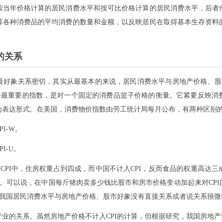
按当年价格计算的居民消费水平和按可比价格计算的居民消费水平，后者
算各种消费品的平均消费的数量和金额，以反映居民在取得基本生存资料
的关系
看好象关系密切，其实从最基本的来说，居民消费水平与房地产价格、股市
，是衡量居民消费水平最重要的指数，是对一个固定的消费品篮子价格的衡量。它紧要
为表达形式。在美国，消费物价指数由劳工统计局每月公布，有两种区别
I-W。
I-U。
国CPI中，住房权重占到四成，而中国不计入CPI，反而食品的权重高达
的。可以说，在中国每斤猪肉卖多少钱比股市和房市价格变动加起来对CP
，我国居民消费水平与房地产价格、股市好象没有直接关系或者说关系很
业的关系。虽然房地产价格不计入CPI的计算，但根据研究，我国房地产