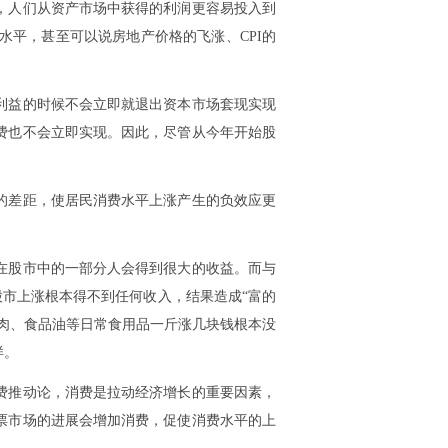
，人们从资产市场中获得的利润更容易投入到
平，甚至可以说房地产价格的飞涨、CPI的
利益的时候不会立即就退出资本市场套现实现
费也不会立即实现。因此，尽管从今年开始股
的差距，使居民消费水平上涨产生的负效应更
在股市中的一部分人会得到很大的收益。而与
股市上涨根本得不到任何收入，结果造成“富的
肉、食品油等日常食用品一斤涨几块钱根本没
样。
费推动论，消费是拉动经济增长的重要因素，
票市场的进展会增加消费，促使消费水平的上