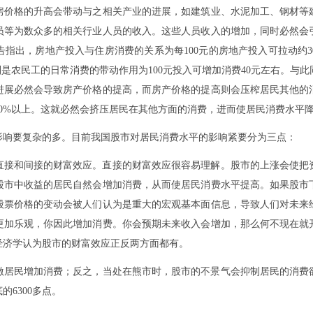
房价格的升高会带动与之相关产业的进展，如建筑业、水泥加工、钢材等
员等为数众多的相关行业人员的收入。这些人员收入的增加，同时必然会
指出，房地产投入与住房消费的关系为每100元的房地产投入可拉动约
特别是农民工的日常消费的带动作用为100元投入可增加消费40元左右。与
进展必然会导致房产价格的提高，而房产价格的提高则会压榨居民其他的
0%以上。这就必然会挤压居民在其他方面的消费，进而使居民消费水平
影响要复杂的多。目前我国股市对居民消费水平的影响紧要分为三点：
直接和间接的财富效应。直接的财富效应很容易理解。股市的上涨会使把
股市中收益的居民自然会增加消费，从而使居民消费水平提高。如果股市
股票价格的变动会被人们认为是重大的宏观基本面信息，导致人们对未来
更加乐观，你因此增加消费。你会预期未来收入会增加，那么何不现在就
经济学认为股市的财富效应正反两方面都有。
居民增加消费；反之，当处在熊市时，股市的不景气会抑制居民的消费欲
的6300多点。