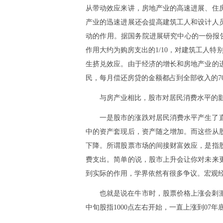
从带动效应来讲，房地产业的高速进展、住
产业的迅速进展还会提高建筑工人和设计人
动的作用。据国务院进展研究中心的一份报告
作用大约为购房支出的1/10，对建筑工人
生挤兑效应。由于经济的增长和房地产业的
民，每月偿还房贷的金额都占到全部收入的7
与房产业相比，股市对居民消费水平的
一是股市的涨跌对居民消费水平产生了
中的资产套现后，资产随之增加。而这些从
下降。所谓股票市场的间接财富效应，是指
费支出。简单的说，股市上升会让你对未来
到实际的作用，学界依然有很多争议。宏观
也就是说在牛市时，股票价格上涨会刺激
中旬股指1000点左右开始，一直上涨到07年底