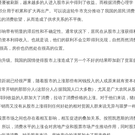
屡屡被刷新，越来越多的人进入股市从中得到了收益。而根据消费心理学
部分用于积累和扩大再出产。可以说这轮牛市充分推动了我国的居民消费水
民的消费欲望，从而造成了供求关系的不平衡。
影响带有明显的滞后性和不确定性。通常状况下，居民在从股市上涨获得
的资本利得收入。也就是说，他们的获利不会立即得到兑现，自然而然消
然很高，房价也仍然处在很高的位置。
构升级。我国的国情使得股市上涨造成了另一个不好的结果即加剧了贫富
差距就已经很严重，随着股市的上涨那些有闲钱投入的人或原来就有资本
常开销的那部分人(这部分人占据我国人口大多数)，尤其是广大农民从
涨得到收益的人群加大了消费，拉动了消费价格的上涨。对于他们来说，猪
开销而又没有从股市上涨得到任何好处的相对贫困人群来说无异与噩梦一
股票市场之间也存在着相互影响，相互促进的叠加关系。按照凯恩斯的消
。所以，消费水平的上涨会对房地产业和股票市场产生推动作用，同时股