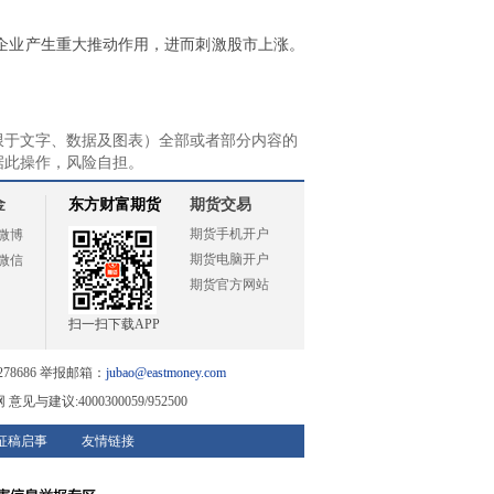
企业产生重大推动作用，进而刺激股市上涨。
限于文字、数据及图表）全部或者部分内容的
据此操作，风险自担。
金
东方财富期货
期货交易
期货手机开户
微博
期货电脑开户
微信
期货官方网站
扫一扫下载APP
78686 举报邮箱：
jubao@eastmoney.com
与建议:4000300059/952500
征稿启事
友情链接