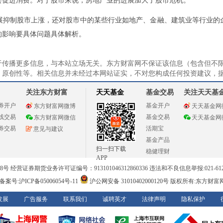
会促进消费。对于股市来说，房地产业的进展加大了股市危机。
展抑制股市上涨，还对股市中的某些行业如地产、金融、建筑业等行业的
的影响要具体问题具体解析。
于传播更多信息，与本站立场无关。东方财富网不保证该信息（包含但不
、原创性等。相关信息并未经过本网站证实，不对您构成任何投资建议，
关注东方财富
天天基金
基金交易
关注天天基
券开户
基金开户
东方财富网微博
天天基金网
线交易
基金交易
东方财富网微信
天天基金网
券交易
活期宝
意见与建议
基金产品
扫一扫下载
稳健理财
APP
 经营证券期货业务许可证编号：913101046312860336 违法和不良信息举报:021-612
案号:沪ICP备05006054号-11
沪公网安备 31010402000120号
版权所有:东方财富网 意见
发展
广告服务
联系我们
诚聘英才
法律声明
隐私保护