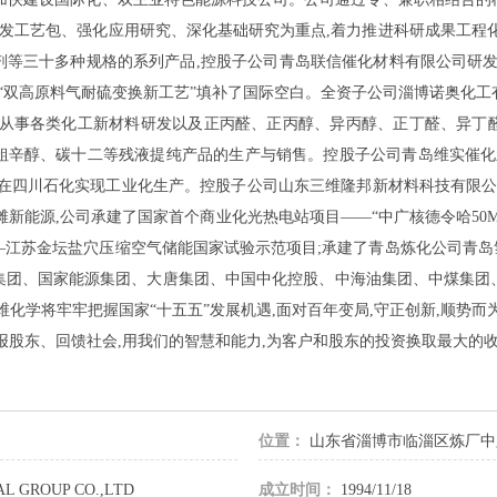
开发工艺包、强化应用研究、深化基础研究为重点,着力推进科研成果工程
等三十多种规格的系列产品,控股子公司青岛联信催化材料有限公司研发
”和“双高原料气耐硫变换新工艺”填补了国际空白。全资子公司淄博诺奥化
要从事各类化工新材料研发以及正丙醛、正丙醇、异丙醇、正丁醛、异丁
粗辛醇、碳十二等残液提纯产品的生产与销售。控股子公司青岛维实催化
先在四川石化实现工业化生产。控股子公司山东三维隆邦新材料科技有限公
新能源,公司承建了国家首个商业化光热电站项目——“中广核德令哈50M
江苏金坛盐穴压缩空气储能国家试验示范项目;承建了青岛炼化公司青岛
集团、国家能源集团、大唐集团、中国中化控股、中海油集团、中煤集团
维化学将牢牢把握国家“十五五”发展机遇,面对百年变局,守正创新,顺势而
报股东、回馈社会,用我们的智慧和能力,为客户和股东的投资换取最大的收
位置：
山东省淄博市临淄区炼厂中
L GROUP CO.,LTD
成立时间：
1994/11/18