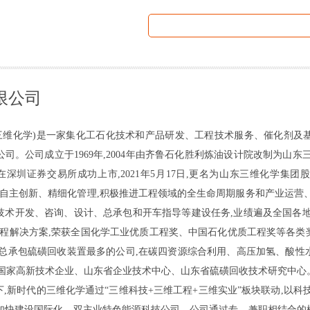
限公司
三维化学)是一家集化工石化技术和产品研发、工程技术服务、催化剂及
司。公司成立于1969年,2004年由齐鲁石化胜利炼油设计院改制为山东三
,在深圳证券交易所成功上市,2021年5月17日,更名为山东三维化学集
引领、自主创新、精细化管理,积极推进工程领域的全生命周期服务和产业运
技术开发、咨询、设计、总承包和开车指导等建设任务,业绩遍及全国各地
工程解决方案,荣获全国化学工业优质工程奖、中国石化优质工程奖等各
、总承包硫磺回收装置最多的公司,在碳四资源综合利用、高压加氢、酸性
为国家高新技术企业、山东省企业技术中心、山东省硫磺回收技术研究中心
,新时代的三维化学通过“三维科技+三维工程+三维实业”板块联动,以科
,加快建设国际化、双主业特色能源科技公司。公司通过专、兼职相结合的