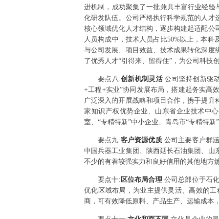
进机制，成功聚集了一批兼具丰富行业经验
化研发队伍。公司严格执行科学规范的人才
核心领域优化人才结构，逐步构建起适配公
人员构成中，技术人员占比50%以上，本科
与公司发展、项目效益、技术成果转化深度
了优秀人才“引得来、留得住”，为公司科技
要点
八
:
创新机制灵活
公司坚持创新驱
+工程+实业”协同发展布局，搭建起务实
广泛深入的开展战略和项目合作，携手提升
家知识产权优势企业、山东省企业技术中心
室、“专精特新”中小企业、青岛市“专精特
要点
九
:
客户资源优质
公司主要客户群
中国兵器工业集团、陕西延长石油集团、山
不少的有着较强实力和良好信用的其他地方
要点
十
:
区位布局合理
公司总部位于石
优化区域布局，为业主提供灵活、高效的工
商，可有效降低原料、产品生产、运输成本