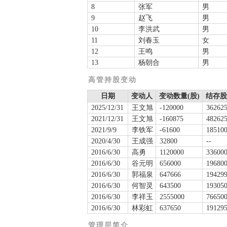
8
张军
男
9
赵飞
男
10
李洪武
男
11
刘春玉
女
12
王鸣
男
13
杨朝合
男
高管持股变动
日期
变动人
变动数量(股)
结存股
2025/12/31
王文旭
-120000
36262
2021/12/31
王文旭
-160875
48262
2021/9/9
李铁军
-61600
18510
2020/4/30
王成强
32800
--
2016/6/30
高勇
1120000
33600
2016/6/30
谷元明
656000
19680
2016/6/30
郭福泉
647666
19429
2016/6/30
何智灵
643500
19305
2016/6/30
李祥玉
2555000
76650
2016/6/30
林彩虹
637650
19129
管理层简介