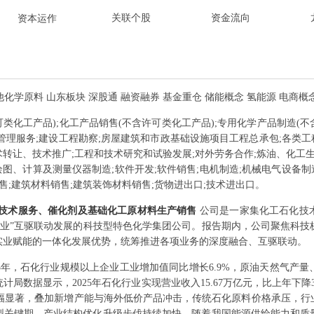
关联个股
资金流向
资本运作
他化学原料 山东板块 深股通 融资融券 基金重仓 储能概念 氢能源 电商概
类化工产品);化工产品销售(不含许可类化工产品);专用化学产品制造(不
程管理服务;建设工程勘察;房屋建筑和市政基础设施项目工程总承包;各类工
转让、技术推广;工程和技术研究和试验发展;对外劳务合作;炼油、化工生
绘图、计算及测量仪器制造;软件开发;软件销售;电机制造;机械电气设备制
售;建筑材料销售;建筑装饰材料销售;货物进出口;技术进出口。
技术服务、催化剂及基础化工原材料生产销售
公司是一家集化工石化技
实业”互驱联动发展的科技型特色化学集团公司。报告期内，公司聚焦科
实业赋能的一体化发展优势，统筹推进各项业务的深度融合、互驱联动。
25年，石化行业规模以上企业工业增加值同比增长6.9%，原油天然气产
数据显示，2025年石化行业实现营业收入15.67万亿元，比上年下降3.
降幅显著，叠加新增产能与海外低价产品冲击，传统石化原料价格承压，
型关键期，产业结构优化升级步伐持续加快。随着我国能源供给能力和质