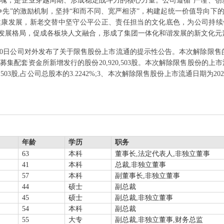
魂，是企业穿越周期、形成稳定战斗力的核心力量。公司遵循“严谨、创
争先”的激励机制，坚持“和而不同、宽严相济”，构建起统一价值导向下
健康发展，新老交替中坚守公平公正、责任担当的文化底色，为公司持续
业发展格局，促成各板块人文融合，形成了集团一体化和谐发展的新文化元
6月20日公司对外发布了关于限售股份上市流通的提示性公告。本次解除限
募集配套资金所新增发行的股份20,920,503股。本次解除限售股份的
0,503股,占公司总股本的3.2242%;3、本次解除限售股份上市流通日期为20
年龄
学历
职务
63
本科
董事长,法定代表人,非独立董事
41
本科
总裁,非独立董事
57
本科
副董事长,非独立董事
44
硕士
副总裁
45
硕士
副总裁,非独立董事
54
本科
副总裁
55
大专
副总裁,非独立董事,财务总监