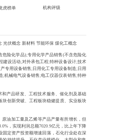
机构评级
龙虎榜单
念 光伏概念 新材料 节能环保 煤化工概念
含危险化学品);专用化学产品销售(不含危险化
程建设活动;对外承包工程;特种设备设计;技术
产专用设备销售;日用化工专用设备制造;日用
造;机械电气设备销售;电工仪器仪表销售;特种
术和产品研发、工程技术服务、催化剂及基础
技板块创新突破、工程板块稳健提质、实业板块
量、原油加工量及乙烯等产品产量有所增长，但
0%，实现利润总额7020.9亿元，比上年下降
行业固定资产投资额增速回落，石化行业处在深
量的持续提升，石化产业规模化、大型化和集