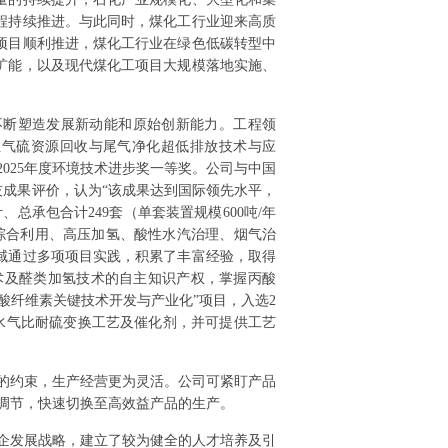
程持续推进。与此同时，煤化工行业迎来高质
项目顺利推进，煤化工行业在绿色低碳转型中
扩能，以及现代煤化工项目大规模落地实施、
不断塑造发展新动能和原始创新能力。工程领
性气硫资源回收与尾气净化超低排放技术与应
025年度环境技术进步奖一等奖。公司与中国
技成果评价，认为“该成果达到国际领先水平，
总承包合计249套（单套装置规模600吨/年
源综合利用、高压加氢、酸性水汽治理、烟气治
域通过多项项目实践，积累了丰富经验，取得
术及醛类加氢技术的自主知识产权，掌握丙酸
酸纤维素关键技术开发与产业化”项目，入选2
水气比耐硫变换工艺及催化剂，并可提供工艺
端的约束，生产经营更为灵活。公司可紧盯产品
活调节，快速切换至高效益产品的生产。
强企发展战略，建立了较为健全的人才培养及引