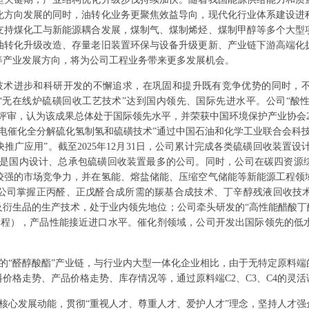
化方向发展的同时，油转化业务更聚焦效益导向，现代化行业体系建设进
支持煤化工与新能源耦合发展，煤制气、煤制烯烃、煤制甲醇等多个大型
油转化升级改造、存量老旧装置环保与设备升级更新、产业链下游高端化
等产业发展方向，将为公司工程业务带来更多发展机会。
技术进步和科研开发的不懈追求，在巩固和提升既有竞争优势的同时，
的“无在线炉硫磺回收工艺技术”达到国内领先、国际先进水平。公司“酸
评审，认为该成果总体处于国际领先水平，并荣获中国环境保护产业协会2
电催化全分解硫化氢制氢和硫磺技术”通过中国石油和化学工业联合会科
广应用”。截至2025年12月31日，公司累计完成各类硫磺回收装置设计、
万吨/年，是国内设计、总承包硫磺回收装置最多的公司。同时，公司在碳四资
较强的市场竞争力，并在氢能、熔盐储能、压缩空气储能等新能源工程领
公司掌握正丙醛、正戊醛合成所需的羰基合成技术、丁辛醇残液回收技
衍生品的生产技术，处于业内领先地位；公司牵头研发的“高性能醋酸丁
新工程），产品性能接近进口水平。催化剂领域，公司开发出国际领先的低
的“醛醇酸酯”产业链，与行业内大型一体化企业相比，由于无特定原料
价格走势、产品价格走势、库存情况等，通过原料端C2、C3、C4的灵
核心发展动能，贯彻“重视人才、尊重人才、爱护人才”理念，坚持人才