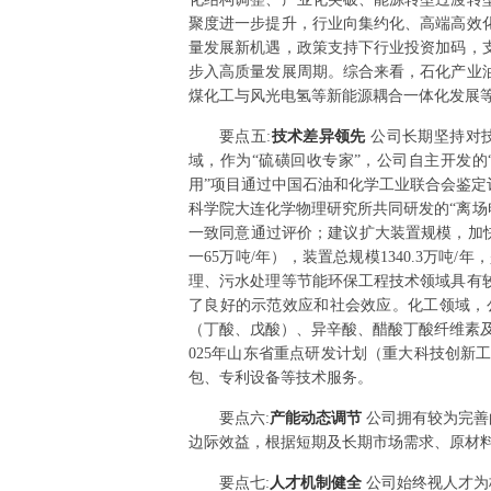
聚度进一步提升，行业向集约化、高端高效
量发展新机遇，政策支持下行业投资加码，
步入高质量发展周期。综合来看，石化产业
煤化工与风光电氢等新能源耦合一体化发展
要点
五
:
技术差异领先
公司长期坚持对
域，作为“硫磺回收专家”，公司自主开发
用”项目通过中国石油和化学工业联合会鉴定
科学院大连化学物理研究所共同研发的“离场
一致同意通过评价；建议扩大装置规模，加快推
一65万吨/年），装置总规模1340.3
理、污水处理等节能环保工程技术领域具有
了良好的示范效应和社会效应。化工领域，
（丁酸、戊酸）、异辛酸、醋酸丁酸纤维素及
025年山东省重点研发计划（重大科技创
包、专利设备等技术服务。
要点
六
:
产能动态调节
公司拥有较为完善
边际效益，根据短期及长期市场需求、原材料
要点
七
:
人才机制健全
公司始终视人才为