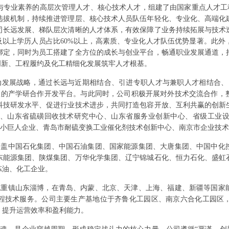
与专业素养的高层次管理人才、核心技术人才，组建了由国家重点人才工
选拔机制，持续推进管理层、核心技术人员队伍年轻化、专业化、高端化
司长远发展、梯队层次清晰的人才体系，有效保障了业务持续拓展与技术
及以上学历人员占比60%以上，高素质、专业化人才队伍优势显著。此
绑定，同时为员工搭建了全方位的成长与创业平台，畅通职业发展通道，
创新、工程履约及化工精细化发展筑牢人才根基。
动发展战略，通过长远与近期相结合、引进专职人才与兼职人才相结合、
高效的产学研合作开发平台。与此同时，公司积极开展对外技术交流合作，
科技研发水平、促进行业技术进步，共同打造包容开放、互利共赢的创新
、山东省硫磺回收技术研究中心、山东省服务业创新中心、省级工业
新”小巨人企业、青岛市耐硫变换工业催化剂技术创新中心、南京市企业技
涵盖中国石化集团、中国石油集团、国家能源集团、大唐集团、中国中化
东能源集团、陕煤集团、万华化学集团、辽宁锦城石化、恒力石化、盛虹
炼油、化工企业。
化重镇山东淄博，在青岛、内蒙、北京、天津、上海、福建、新疆等国家
程技术服务。公司主要生产基地位于齐鲁化工园区、南京六合化工园区
，提升运营效率和盈利能力。