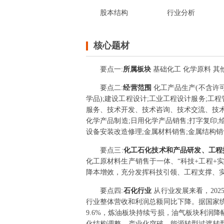
股本结构
行业分析
核心题材
要点
一
:
所属板块
基础化工 化学原料 其
要点
二
:
经营范围
化工产品生产(不含许可
学品);建设工程设计;工业工程设计服务;工
服务、技术开发、技术咨询、技术交流、技术
化学产品制造;日用化学产品销售;打字复印;
设备安装改造修理;金属材料销售;金属结构销
要点
三
:
化工石化技术和产品研发、工程
化工原材料生产销售于一体、“科技+工程+
降本增效，充分发挥科技引领、工程支撑、
要点
四
:
石化行业
从行业发展来看，20
行业整体营收和利润总额同比下降。据国家统计局
9.6%，炼油板块持续亏损，油气板块利润
化结构调整、产业化突破、能源转型过渡转