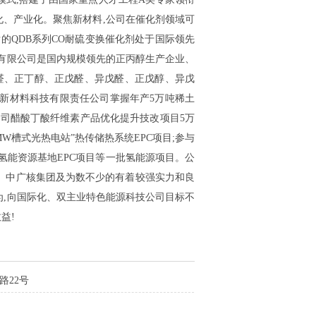
化、产业化。聚焦新材料,公司在催化剂领域可
的QDB系列CO耐硫变换催化剂处于国际领先
工有限公司是国内规模领先的正丙醇生产企业、
醛、正丁醇、正戊醛、异戊醛、正戊醇、异戊
新材料科技有限责任公司掌握年产5万吨稀土
司醋酸丁酸纤维素产品优化提升技改项目5万
W槽式光热电站”热传储热系统EPC项目;参与
氢能资源基地EPC项目等一批氢能源项目。公
、中广核集团及为数不少的有着较强实力和良
为,向国际化、双主业特色能源科技公司目标不
益!
路22号