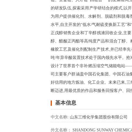
的研发队伍,探索采用产学研结合的模式,以
为用户提供催化剂、水解剂、脱硫剂和脱毒剂
水平,自主开发的“低水/气耐硫变换新工艺
正戊醇销售企业和丁辛醇残液回收企业,主
醇、醋酸正丙酯等高纯度产品和混合丁醇、
橡胶工艺及催化剂配制生产技术,并已经率
吨/年异辛酸装置技术处于国内领先水平。抢滩
设计了世界首个非补燃压缩空气储能电站——
司主要客户群涵盖中国石化集团、中国石油
好信用的地方炼油、化工企业。未来已来,三
断迈进,用最优质的作品和服务回报客户、回
基本信息
中文名称:
山东三维化学集团股份有限公司
外文名称：
SHANDONG SUNWAY CHEMICA