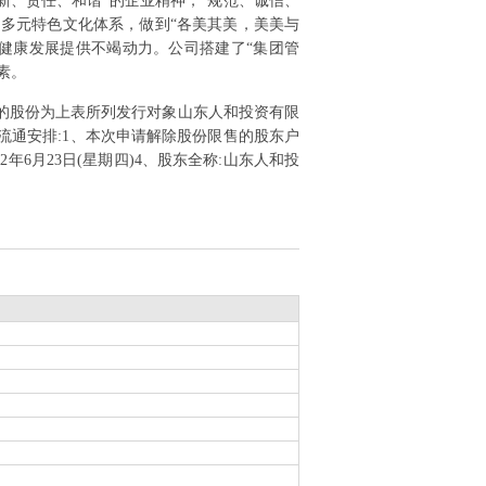
新、责任、和谐”的企业精神，“规范、诚信、
的多元特色文化体系，做到“各美其美，美美与
健康发展提供不竭动力。公司搭建了“集团管
素。
售的股份为上表所列发行对象山东人和投资有限
上市流通安排:1、本次申请解除股份限售的股东户
22年6月23日(星期四)4、股东全称:山东人和投