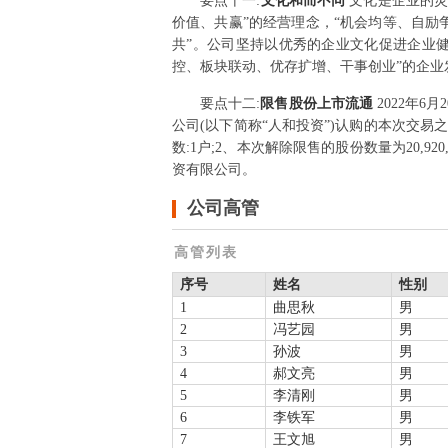
要点
十一
:
文化和而不同
文化是企业的灵
价值、共赢”的经营理念，“机会均等、自励
共”。公司坚持以优秀的企业文化促进企业
控、板块联动、优存扩增、干事创业”的企
要点
十二
:
限售股份上市流通
2022年
公司(以下简称“人和投资”)认购的本次交易之
数:1户;2、本次解除限售的股份数量为20,92
资有限公司。
公司高管
高管列表
序号
姓名
性别
1
曲思秋
男
2
冯艺园
男
3
孙波
男
4
郝文亮
男
5
李清刚
男
6
李铁军
男
7
王文旭
男