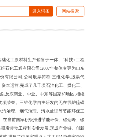
进入词条
网站搜索
基础化工原材料生产销售于一体、“科技+工程
维石化工程有限公司;2007年整体变更为山东
团股份有限公司,公司股票简称:三维化学,股票代
营、资本运营,完成了几千项石油化工、煤化工、
以及东南亚、中亚、中东等国家和地区,相继
类奖项荣誉。三维化学自主研发的无在线炉硫磺
水汽治理、烟气治理、污水处理等节能环保工
。在当前国家积极推进节能环保、碳达峰、碳
技研发带动工程和实业发展,形成产业链、创新
模式,搭建了由国家重点人才工程A类专家领衔