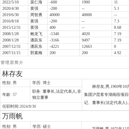
2022/5/10
裴仁海
-600
1900
11
2020/4/30
黄强
-200
--
5.1
2019/6/30
周智勇
40000
40000
--
2016/8/18
黄强
-200
--
7.3
2015/12/31
黄强
400
--
8.68
2008/1/28
鲍龙飞
-1340
4020
7.19
2008/1/28
潘跃东
-3166
9497
7.19
2007/12/31
潘跃东
-4221
12663
0
2007/11/15
郭素梅
200
200
4.92
管理层简介
林存友
性别:
男
学历:
博士
林存友,男,1969
职务:
董事长,法定代表人,非
年龄:
57
集团沪昆客专湖南段项目
独立董事
记、董事长(法定代表人)
任职时间:
2024/8/30
万雨帆
性别:
男
学历:
硕士
万雨帆,男,1975