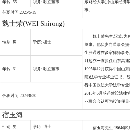
年龄:
55
职务:
独立董事
东财经大学(原山东经济
事。
任职时间:
2025/5/19
魏士荣(WEI Shirong)
魏士荣先生,汉族,为
性别:
男
学历:
硕士
董事。他负责向董事会提
生涯通过在多家律师事务所
月起亦一直担任山东高速路
年龄:
61
职务:
独立董事
1995年12月获得中国
院)法学专业毕业证书。魏
得中国政法大学法学专业
2013年6月获得建设法
任职时间:
2024/8/30
业联合会认可为投资项目分
宿玉海
性别:
男
学历:
博士
宿玉海先生:1964