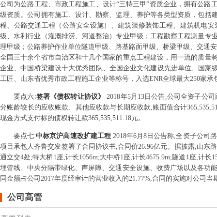
公司为公路工程、市政工程施工、设计“三特三甲”资质企业，拥有公路
级资质。公司拥有施工、设计、勘察、监理、养护等各类型资质，包括
程、公路交通工程（公路安全设施）、建筑装修装饰工程、建筑机电安
级、水利行业（灌溉排涝、河道整治）专业甲级；工程勘察工程测量专
理甲级；公路养护作业单位隧道甲级、路基路面甲级、桥梁甲级、交通安全
全国三十余个省市自治区和十几个国家的重点工程建设，用一流的质量
企业、中国桥梁建设十大优秀团队、全国企业文化建设先进单位、国家级
工匠、山东省优秀市政工程施工企业等称号，入选ENR全球最大250家
要点
六
:
签署《债权转让协议》
2018年5月13日公告,公司全资
分账龄较长的应收账款、其他应收款与长期应收款,账面值合计365,535,
现金方式支付标的债权转让款365,535,511.18元。
要点
七
:
中标京沪高速改扩建工程
2018年6月8日公告称,全资子公
项目承包人齐鲁交发签署了合同协议书,合同价26.96亿元。据披露,山东路桥承
通立交4处;特大桥1座,计长1056m;大中桥1座,计长4675.9m;隧道
埋管线、中央分隔带绿化、声屏障、交通安全设施、收费广场以及各功能
同金额占公司2017年度经审计的营业收入的21.77%,合同的实施对公
公司高管