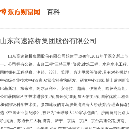
百科
山东高速路桥集团股份有限公司
山东高速路桥集团股份有限公司始建于1948年,2012年于深交所上市
一。公司拥有公路、市政工程“三特三甲”资质,建筑工程、水利水电工程
同时拥有工程勘察、测绘、设计、监理、咨询甲级等资质,具有对外援助成套
中省级企业技术中心9家,省级实验室和研发、研究中心11家,博士后创新
巴基斯坦、东帝汶、阿尔及利亚、安哥拉、越南、伊拉克、哈萨克斯坦
公司获国家科学技术进步奖2项,鲁班奖10项,詹天佑奖5项,国家优质工程金
和省部级科学技术奖。参加建设的青岛胶州湾跨海大桥获乔治·理查德森
选《中国企业新纪录》,被评为“全球最大250家承包商”。济南黄河公
桥,润扬、苏通长江大桥,济青、沪宁、京福、京沪、京台高速公路,济南
多“第一”和“之最”。近年来,公司荣获“全国文明单位”“全国五一劳动奖