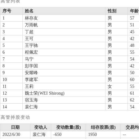
高管列表
序号
姓名
性别
年龄
1
林存友
男
57
2
万雨帆
男
51
3
丁超
男
45
4
王可
男
42
5
王宇驰
男
48
6
程佩宏
男
55
7
马宁
男
54
8
彭学国
男
42
9
安耀峰
男
50
10
李建军
男
60
11
王莉
女
55
12
魏士荣(WEI Shirong)
男
61
13
宿玉海
男
62
14
裴仁海
男
54
高管持股变动
日期
变动人
变动数量(股)
结存股票(股)
交易均
2022/6/30
裴仁海
-650
1950
--