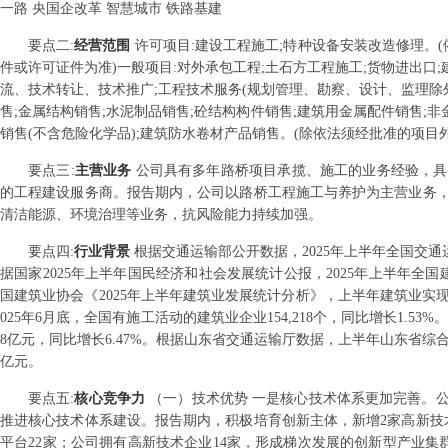
一路 央国企改革 智慧城市 铁路基建
要点
二
:
经营范围
许可项目:建设工程施工;特种设备安装改造修理。
件或许可证件为准)一般项目:对外承包工程;土石方工程施工;货物进出口
流、技术转让、技术推广;工程技术服务(规划管理、勘察、设计、监理除外
售;金属结构销售;水泥制品销售;砼结构构件销售;建筑用金属配件销售;非
销售(不含危险化学品);建筑防水卷材产品销售。(除依法须经批准的项目
要点
三
:
主营业务
公司具有多年路桥项目承揽、施工的业务经验，具
的工程建设服务商。报告期内，公司以路桥工程施工与养护为主营业务
清洁能源、环境治理等业务，抗风险能力持续加强。
要点
四
:
行业背景
根据交通运输部公开数据，2025年上半年全国交通运
据国家2025年上半年国民经济和社会发展统计公报，2025年上半年全国建
国建筑业协会《2025年上半年建筑业发展统计分析》，上半年建筑业实现增加
025年6月底，全国有施工活动的建筑业企业154,218个，同比增长1.53%。全
8亿元，同比增长6.47%。根据山东省交通运输厅数据，上半年山东省综合交
亿元。
要点
五
:
核心竞争力
（一）技术优势 一是核心技术体系更加完善。
推进核心技术体系建设。报告期内，积极培育创新主体，新增2家高新技
平台22家；公司拥有高新技术企业14家，形成梯次发展的创新型产业集