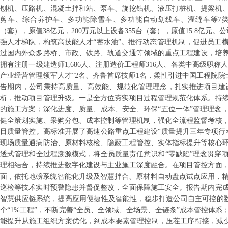
刨机、压路机、混凝土拌和站、泵车、旋挖钻机、液压打桩机、提梁机
剪车、综合养护车、多功能除雪车、多功能自动划线车、灌缝车等7类养
（套），原值38亿元，200万元以上设备355台（套），原值15.8亿
强人才梯队，构筑高技能人才“蓄水池”。推行动态管理机制，促进员工
过国内外众多路桥、市政、铁路、轨道交通等领域的重点工程建设，培
拥有注册一级建造师1,686人、注册造价工程师316人、各类中高级职称
产业经营管理领军人才”2名、齐鲁首席技师1名，柔性引进中国工程院院士
告期内，公司秉持高质量、高效能、规范化管理理念，扎实推进项目建
析，推动项目管理升级。一是全方位夯实项目过程管理规范化体系。持
的施工方案；深化进度、质量、成本、安全、环保“五位一体”管理理念
健全策划实施、采购分包、成本控制等管理机制，强化全流程监督考核
目质量管控。高标准开展了高速公路重点工程建设“质量提升三年专项行
现场质量通病防治、原材料核检、隐蔽工程管控、实体指标提升等核心
透式管理和全过程溯源模式，将全员质量责任意识和“零缺陷”理念贯穿
理相结合，持续推进数字化建设与主业施工深度融合。在项目管控方面
面，依托地磅系统智能化升级及智慧拌合、原材料自动盘点试点应用，精
巡检等技术实时预警隐患并督促整改，全面保障施工安全。报告期内完
智慧供应链系统，提高应用便捷性及智能性，稳步打造公司自主可控的
个“1%工程”，不断完善“全员、全领域、全场景、全链条”成本管控体
能提升从施工组织方案优化，到成本要素管理控制，压茬工序衔接，减少