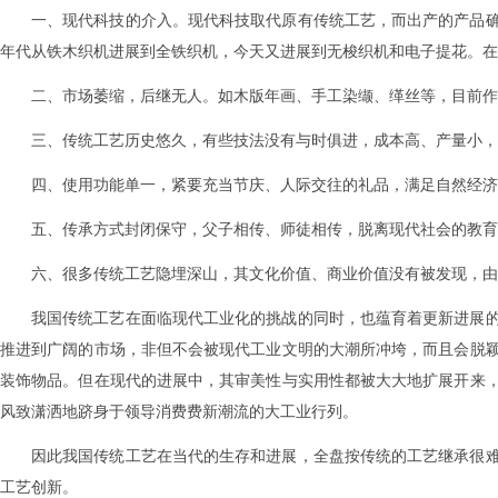
一、现代科技的介入。现代科技取代原有传统工艺，而出产的产品确日
年代从铁木织机进展到全铁织机，今天又进展到无梭织机和电子提花。在
二、市场萎缩，后继无人。如木版年画、手工染缬、缂丝等，目前作
三、传统工艺历史悠久，有些技法没有与时俱进，成本高、产量小，
四、使用功能单一，紧要充当节庆、人际交往的礼品，满足自然经济
五、传承方式封闭保守，父子相传、师徒相传，脱离现代社会的教育
六、很多传统工艺隐埋深山，其文化价值、商业价值没有被发现，由
我国传统工艺在面临现代工业化的挑战的同时，也蕴育着更新进展
推进到广阔的市场，非但不会被现代工业文明的大潮所冲垮，而且会脱
装饰物品。但在现代的进展中，其审美性与实用性都被大大地扩展开来
风致潇洒地跻身于领导消费费新潮流的大工业行列。
因此我国传统工艺在当代的生存和进展，全盘按传统的工艺继承很
工艺创新。