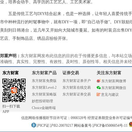
业，培养会动手、高学历的工艺艺人、工艺美术家。
五是传统工艺与DIY结合起来，也是一种选择，让年轻人喜爱传统
市中种种流行的时髦事物中，就有DIY一项，即“自己动手做”。DIY
美刮到日韩港台，近几年又开始向大陆城市蔓延。如有的时装店出售DI
艺店、手制饰品店、绣品店纷纷开张。
郑重声明：
东方财富网发布此信息的目的在于传播更多信息，与本站立场
准确性、真实性、完整性、有效性、及时性、原创性等。相关信息并未经
东方财富
东方财富产品
证券交易
关注东方财富
东方财富免费版
东方财富证券开户
东方财富网微博
东方财富Level-2
东方财富在线交易
东方财富网微信
东方财富策略版
东方财富证券交易
意见与建议
妙想投研助理
扫一扫下载
Choice金融终端
APP
信息网络传播视听节目许可证：0908328号 经营证券期货业务许可证编号：91310
沪ICP证:沪B2-20070217
网站备案号:沪ICP备05006054号-11