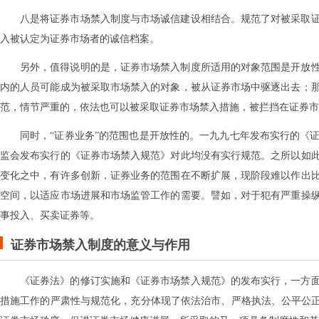
八是将证券市场禁入制度与市场诚信建设相结合。规范了对被采取
入被认定为证券市场者的诚信档案。
另外，值得说明的是，证券市场禁入制度所适用的对象范围是开放
内的人员可能成为被采取市场禁入的对象，被从证券市场中驱逐出去；
范，情节严重的，依法也可以被采取证券市场禁入措施，被拦挡在证券市
同时，“证券业务”的范围也是开放性的。一九九七年发布实行的《
监会发布实行的《证券市场禁入规范》对此均没有实行规范。之所以如
变化之中，有许多创新，证券业务的范围在不断扩展，现阶段难以作出
空间，以适应市场进展和市场监管工作的需要。譬如，对于犯有严重操
事投入、买卖证券等。
证券市场禁入制度的意义与作用
《证券法》的修订实施和《证券市场禁入规范》的发布实行，一方
措施工作的严肃性与规范化，充分体现了依法治市、严格执法、公平公正