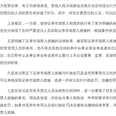
为危害后果、有立功表现表现、受他人指示或胁迫且能主动交待违法行
别责任的人员的责任承担做了区分。其中，对负次要责任的人员，可以比
上述规范，一方面，使得证券市场禁入制度的执行有了更为明确的
也充分体现了在对严重违法人员采取证券市场禁入措施时，根据案件状况
五是明确了证券市场禁入措施的法律效果。被采取证券市场禁入措
经营管理人员职务外，也不得在其他任何机构中从事证券业务或者担任
后，应立即停止从事证券业务或者停止履行上市企业董事、监事、高级
担任的职务。
六是依法界定了证券市场禁入措施与行政处罚及追究刑事责任之间
可以单独采取证券市场禁入措施，或者一并依法实行行政处罚；涉嫌犯罪
七是在依法追究有关责任人员法律责任的同时，进一步重视了对其
禁入措施的事实、理由及依据，并告知当事人有陈述、申辩和要求举行
政处罚，如果对其所作有罪认定或行政处罚决定被依法撤销或者变更，
禁入措施。