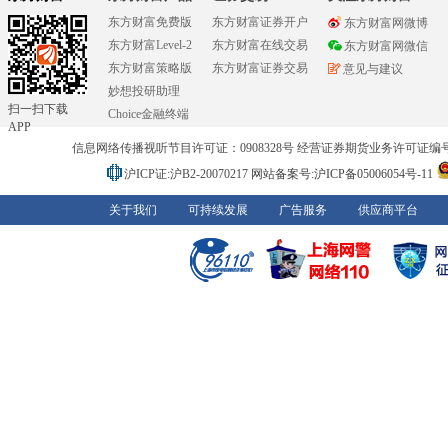
东方财富免费版
东方财富证券开户
东方财富网微博
东方财富Level-2
东方财富在线交易
东方财富网微信
东方财富策略版
东方财富证券交易
意见与建议
妙想投研助理
扫一扫下载
Choice金融终端
APP
信息网络传播视听节目许可证：0908328号 经营证券期货业务许可证编号：91310
沪ICP证:沪B2-20070217
网站备案号:沪ICP备05006054号-11
关于我们
可持续发展
广告服务
供应商平台