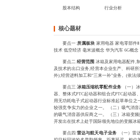
股本结构
行业分析
核心题材
要点
一
:
所属板块
家用电器 家电零部件Ⅱ
技术 低空经济 毫米波概念 华为汽车 6G概念
要点
二
:
经营范围
冰箱及家用电器配件,制
及技术的出口业务;经营本企业生产、科研
外);经营进料加工和“三来一补”业务。(依
要点
三
:
冰箱压缩机零配件业务
（一）冰
器、整体式PTC起动器和组合式PTC起动
用无功耗电子式起动器行业标准起草单位之
较强竞争实力的企业之一。 （二）吸气消
的吸气消音器供应商之一。 （三）冰箱变
开发出在技术上处于国际领先地位的变频冰
要点
四
:
雷达与航天电子业务
（一）雷
拟目标回波的多普勒频率、距离延迟、相位