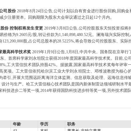
购公司股份
2018年8月24日公告,公司计划以自有资金进行股份回购,回购金额
或减少注册资本。回购期限为股东大会审议通过之日起12个月内。
5%股份 控制权将发生变更
2019年3月8日公告,公司控股股东天恒投资拟将持有
易价格为9.2605元/股,转让价款为1,140,898,480.52元。澜海瑞
3,200,000股,占公司总股本的28.5225%,将会导致公司控股股东、实
国家最高科学技术奖
2019年1月9日公告,1月8日,中共中央、国务院在京
东、首席科学家刘永坦院士获得2018年度国家最高科学技术奖。目前,公司
8%,工大雷信技术团队持股42%。据披露,国家最高科学技术奖每年评审
最高奖项。工大雷信依托哈尔滨工业大学刘永坦院士、邓维波教授为核心的
为牵引,开展大范围远距离海洋立体监测、信息获取及处理、远海信息传
设计与生产。哈工大雷信核心技术团队是国内新体制雷达领域研制水平最高的团
国家科技进步二等奖一项,2014年获得国防科技进步特等奖一项,另外技术
年龄
学历
职务
43
本科
董事长,非独立董事