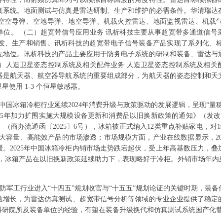
真系统。地面测试与仿真是雷达研制、生产和维护的必需条件。华清瑞达
空空导弹、空地导弹、地空导弹、机载火控雷达、地面监视雷达、机载
单位。 （二）超宽带信号应用业务 讯析科技主要从事超宽带多通道信号
发、生产和销售。讯析科技的超宽带电子信号装备产品实现了系列化、
先地位。讯析科技的产品主要应用于防务电子系统的研制和装备、雷达与
三）人造卫星姿态控制系统及相关配件业务 人造卫星姿态控制系统及相关
器是航天器、航空器导航系统的重要组成部分，为航天器的姿态控制和天
使用 1-3 个恒星敏感器。
年，中国冰箱冷柜行业延续2024年消费升级与政策驱动的发展逻辑，呈现“
25年加力扩围实施大规模设备更新和消费品以旧换新政策的通知》（发改环资
》（商办流通函〔2025〕6号），冰箱被正式纳入12类重点补贴家电，
大容量、高能效产品的市场渗透；市场规模方面，产业在线数据显示，202
。2025年中国冰箱冷柜内销市场走势跌宕起伏，受上年高基数压力，
%，其中，冰箱产品在以旧换新政策延续助力下，表现略好于冷柜。外销市场年
，国防军工行业进入“十四五”规划收官与“十五五”规划论证的关键时期，
益增长，为雷达仿真测试、超宽带信号分析等领域的专业企业提供了稳定
科研院所及装备单位的经验，有望在装备升级换代和仿真测试系统国产化