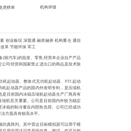
机构评级
龙虎榜单
罗素 创业板综 深股通 融资融券 机构重仓 通信
企改革 节能环保 军工
备(除汽车)的批发、零售;经营本企业自产产品
定公司经营和国家禁止进出口的商品及技术除
功耗起动器、整体式无功耗起动器、PTC起动
无功耗起动器产品的国内外发明专利，是压缩机
也是目前国内冰箱压缩机起动器生产厂商具有
压缩机至关重要。公司是目前国内外较为稳定
变冰箱的制冷量在内部热负荷。公司已经成功
算法方面具有较高水平。
频仿真阵列。其中雷达目标模拟器可以用于模
既可用于雷达日常开环仿真、测试，也可与射