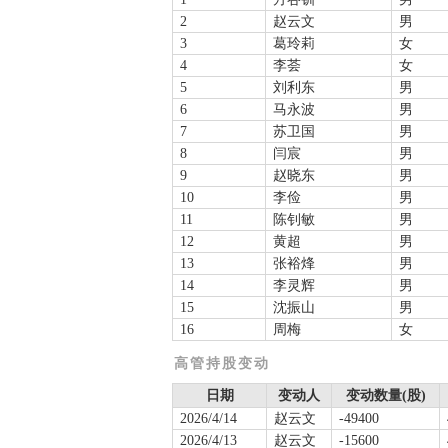
2
赵云文
男
3
葛玲莉
女
4
李荟
女
5
刘利东
男
6
马永波
男
7
苏卫国
男
8
闫宸
男
9
赵晓东
男
10
李俭
男
11
陈钊敏
男
12
黄超
男
13
张裕烽
男
14
李灵辉
男
15
沈振山
男
16
周梅
女
高管持股变动
日期
变动人
变动数量(股)
2026/4/14
赵云文
-49400
2026/4/13
赵云文
-15600