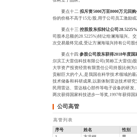
张树立了品牌。
要点
十二
:
拟斥资5000万至8000万元回
份的价格不高于15元/股,用于公司员工激励
要点
十三
:
控股股东拟转让公司28.522
司股本总额的28.5225%)转让给澜海瑞兴。交
次交易最终完成,受让方澜海瑞兴持有公司股份12
要点
十四
:
参股公司股东获得2018年度
尔滨工大雷信科技有限公司(简称工大雷信)股
大学资产投资经营有限责任公司持股比例为1
贡献巨大的个人,是我国在科学技术领域的
技术储备和科研成果,以新体制雷达技术研究
民用雷达、雷达核心部件等电子设备的研发、
两次获得国家科技进步一等奖,1997年获得
公司高管
高管列表
序号
姓名
性别
1
方谷钏
男