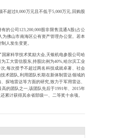
不超过8,000万元且不低于5,000万元,回购股
的公司123,200,000股非限售流通A股(占公
兴实际控制人为佛山市南海区公有资产管理办公室。若本
际控制人发生变更。
举行了国家科学技术奖励大会,天银机电参股公司哈
为工大雷信股东,持股比例为40%,哈尔滨工业
一次,每次授予不超过两名科技成就卓著、社会
技术团队,利用团队长期在新体制雷达领域的
输、探地雷达等方面的研究,致力于军用雷达、
队之一,该团队先后于1991年、2015年
团队还累计获得其余省部级一、二等奖十余项。