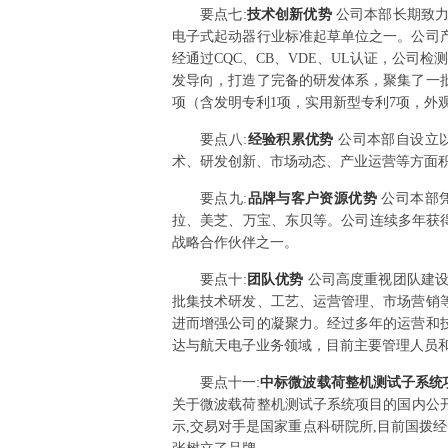
要点
七
:
技术创新优势
公司本部长期致
电子式起动器行业标准起草单位之一。公司
经通过CQC、CB、VDE、UL认证，公
发导向，打造了完备的研发体系，聚集了一
项（含发明专利1项，实用新型专利7项，外观
要点
八
:
经验积累优势
公司本部自设立
术、研发创新、市场动态、产业运营等方面
要点
九
:
品牌与客户资源优势
公司本部
拉、美芝、万宝、东贝等。公司连续多年获得
战略合作伙伴之一。
要点
十
:
团队优势
公司高度重视团队建
批集技术研发、工艺、运营管理、市场营销
进而增强公司的凝聚力。经过多年的运营和
达与航天电子业务领域，目前主要管理人员
要点
十一
:
中标微波载荷整机测试子系统项
关于微波载荷整机测试子系统项目的国内公开招标
示,交易对手是国家重点科研院所,目前国拨