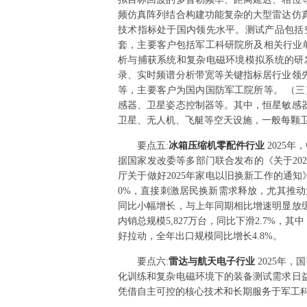
频仿真阵列结合构建功能复杂的大型雷达仿
技术指标处于国内领先水平。测试产品包括
套，主要客户包括军工科研院所及相关行业
析与捕获系统和复杂电磁环境模拟系统的研
录、实时频谱分析带宽等关键指标居行业领
等，主要客户为国内国防军工院所等。 （
感器、卫星姿态控制器等。其中，恒星敏感
卫星、无人机、飞艇等空天设施，一般每颗卫星
要点
五
:
冰箱压缩机零配件行业
2025
据国家发改委等多部门联合发布的《关于20
厅关于做好2025年家电以旧换新工作的通知
0%，直接刺激居民换新需求释放，尤其推动
同比小幅增长，与上年同期相比增速明显放缓
内销总规模5,827万台，同比下滑2.7
好拉动，全年出口规模同比增长4.8%。
要点
六
:
雷达与航天电子行业
2025年
化训练和复杂电磁环境下的装备测试需求日
凭借自主可控的核心技术和长期服务于军工