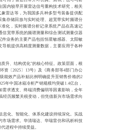
在国内较早开展雷达信号重构技术研究，相关
气象雷达等，为我国多兵种多型号装备提供配
采集存储回放与实时处理、超宽带实时频谱分
标准化，实时频谱分析记录系统产品在高速记
通信宽带系统的频谱测量和综合测试测量仪器
配件业务的主要产品包括恒星敏感器、太阳敏
文导航提供高精度测量数据，主要应用于各种
量稳质升、结构优化”的核心特征。政策层面，根
〔2025〕13号）及《商务部等4部门办公
对1级能效产品补贴比例明确提升至销售价格的2
5年中国冰箱冷柜产销规模均突破1.4亿台，
叠加需求透支、终端消费偏弱等因素影响，全年
内虽经历频繁关税变动，但凭借新兴市场需求向
装备信息化、智能化、体系化建设持续深化。实战
的市场需求。华清瑞达、华瑞雷仿和讯析科技
替代进程中持续受益。