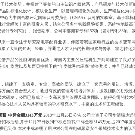
力于技术创新，并搭建了完整的自主知识产权体系，产品研发与技术创新
产品以标准化设计、模块化生产，以管理精细化为准则、生产精益化为手
司检测中心为中国合格评定国家认可委员会（CNAS）认可的实验室。基于非
批行业经验丰富的研发人员，结合公司多年实践经验积累，系统性地提高了
设计专利3项）。报告期末，公司本部拥有专利152项（发明专利83项，
以来一直专注于研究家电零配件业务，伴随着我国家电行业的技术变革
积累了大量的知识、经验，并通过人才队伍的长期积累与传承，将之转化
凭借产品的性能与质量优势，与国内主要的压缩机生产商均建立了良好
长虹华意以及加西贝拉授予的“年度优秀供应商”荣誉奖项，并且已经成
设，组建了一支稳定、专业、高效的团队，建立了一套完善的引进、培养
等方面的复合型人才，通过有效的管理考核培训体系，激发团队的积极性
技术研发，公司已形成了一支高素质的管理及研发团队，使得公司的技术
和核心技术人员均具有较高的学术研究水平，丰富的技术和工程经验。
目 中标金额3143万元
2018年12月26日公告,公司全资子公司华清瑞
活动,并于12月25日收到中标通知书,中标金额3143万元,占2017年度
经费已到位,本次中标表明了用户对公司在电磁频谱安全领域技术实力的认