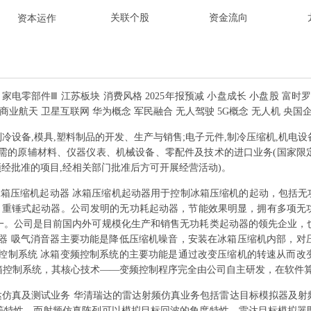
关联个股
资金流向
资本运作
 家电零部件Ⅲ 江苏板块 消费风格 2025年报预减 小盘成长 小盘股 富时
 商业航天 卫星互联网 华为概念 军民融合 无人驾驶 5G概念 无人机 央国
冷设备,模具,塑料制品的开发、生产与销售;电子元件,制冷压缩机,机电设
所需的原辅材料、仪器仪表、机械设备、零配件及技术的进口业务(国家限
法须经批准的项目,经相关部门批准后方可开展经营活动)。
箱压缩机起动器 冰箱压缩机起动器用于控制冰箱压缩机的起动，包括无
器、重锤式起动器。公司发明的无功耗起动器，节能效果明显，拥有多项
一。公司是目前国内外可规模化生产和销售无功耗类起动器的领先企业，
音器 吸气消音器主要功能是降低压缩机噪音，安装在冰箱压缩机内部，对
频控制系统 冰箱变频控制系统的主要功能是通过改变压缩机的转速从而改
箱控制系统，其核心技术——变频控制程序完全由公司自主研发，在软件
达仿真及测试业务 华清瑞达的雷达射频仿真业务包括雷达目标模拟器及射
等特性，而射频仿真阵列可以模拟目标回波的角度特性。雷达目标模拟器