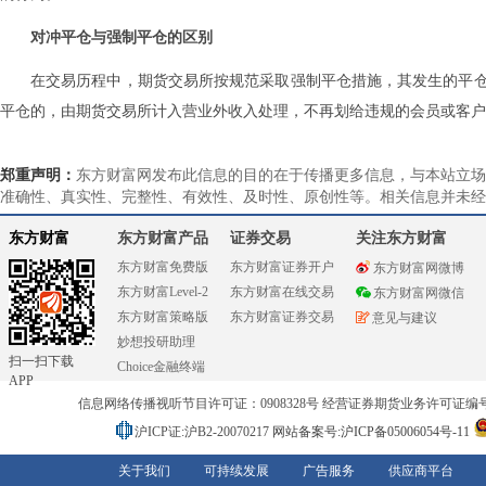
对冲平仓与强制平仓的区别
在交易历程中，期货交易所按规范采取强制平仓措施，其发生的平
平仓的，由期货交易所计入营业外收入处理，不再划给违规的会员或客户
郑重声明：
东方财富网发布此信息的目的在于传播更多信息，与本站立场
准确性、真实性、完整性、有效性、及时性、原创性等。相关信息并未经
东方财富
东方财富产品
证券交易
关注东方财富
东方财富免费版
东方财富证券开户
东方财富网微博
东方财富Level-2
东方财富在线交易
东方财富网微信
东方财富策略版
东方财富证券交易
意见与建议
妙想投研助理
扫一扫下载
Choice金融终端
APP
信息网络传播视听节目许可证：0908328号 经营证券期货业务许可证编号：91310
沪ICP证:沪B2-20070217
网站备案号:沪ICP备05006054号-11
关于我们
可持续发展
广告服务
供应商平台