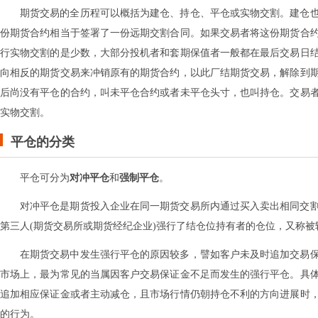
期货交易的全历程可以概括为建仓、持仓、平仓或实物交割。建仓
份期货合约相当于签署了一份远期交割合同。如果交易者将这份期货合
行实物交割的是少数，大部分投机者和套期保值者一般都在最后交易日
向相反的期货交易来冲销原有的期货合约，以此厂结期货交易，解除到
后尚没有平仓的合约，叫未平仓合约或者未平仓头寸，也叫持仓。交易
实物交割。
平仓的分类
平仓可分为
对冲平仓
和
强制平仓
。
对冲平仓是期货投入企业在同一期货交易所内通过买入卖出相同交
第三人(期货交易所或期货经纪企业)强行了结仓位持有者的仓位，又称被
在期货交易中发生强行平仓的原因较多，譬如客户未及时追加交易
市场上，最为常见的当属因客户交易保证金不足而发生的强行平仓。具
追加相应保证金或者主动减仓，且市场行情仍朝持仓不利的方向进展时
的行为。