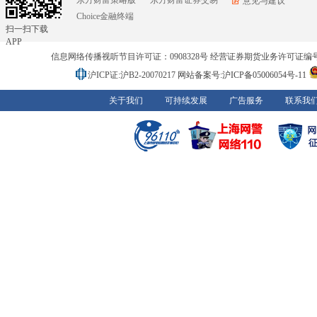
意见与建议
Choice金融终端
扫一扫下载
APP
信息网络传播视听节目许可证：0908328号 经营证券期货业务许可证编号：91310
沪ICP证:沪B2-20070217
网站备案号:沪ICP备05006054号-11
关于我们
可持续发展
广告服务
联系我