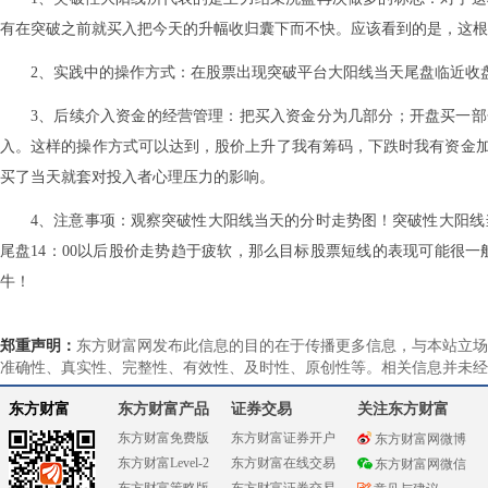
有在突破之前就买入把今天的升幅收归囊下而不快。应该看到的是，这根
2、实践中的操作方式：在股票出现突破平台大阳线当天尾盘临近收
3、后续介入资金的经营管理：把买入资金分为几部分；开盘买一
入。这样的操作方式可以达到，股价上升了我有筹码，下跌时我有资金
买了当天就套对投入者心理压力的影响。
4、注意事项：观察突破性大阳线当天的分时走势图！突破性大阳线当
尾盘14：00以后股价走势趋于疲软，那么目标股票短线的表现可能很一
牛！
郑重声明：
东方财富网发布此信息的目的在于传播更多信息，与本站立场
准确性、真实性、完整性、有效性、及时性、原创性等。相关信息并未经
东方财富
东方财富产品
证券交易
关注东方财富
东方财富免费版
东方财富证券开户
东方财富网微博
东方财富Level-2
东方财富在线交易
东方财富网微信
东方财富策略版
东方财富证券交易