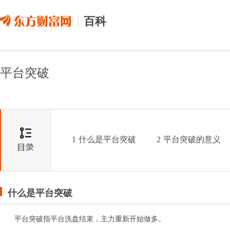
百科
平台突破
1
什么是平台突破
2
平台突破的意义
什么是平台突破
平台突破指平台洗盘结束，主力重新开始做多。