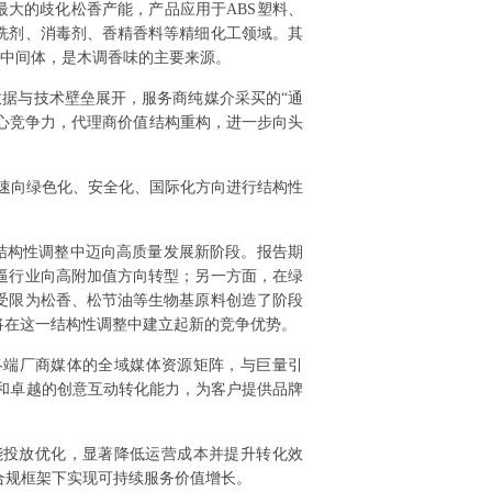
大的歧化松香产能，产品应用于ABS塑料、
洗剂、消毒剂、香精香料等精细化工领域。其
要中间体，是木调香味的主要来源。
据与技术壁垒展开，服务商纯媒介采买的“通
核心竞争力，代理商价值结构重构，进一步向头
加速向绿色化、安全化、国际化方向进行结构性
在结构性调整中迈向高质量发展新阶段。报告期
逼行业向高附加值方向转型；另一方面，在绿
受限为松香、松节油等生物基原料创造了阶段
将在这一结构性调整中建立起新的竞争优势。
终端厂商媒体的全域媒体资源矩阵，与巨量引
验和卓越的创意互动转化能力，为客户提供品牌
智能投放优化，显著降低运营成本并提升转化效
合规框架下实现可持续服务价值增长。