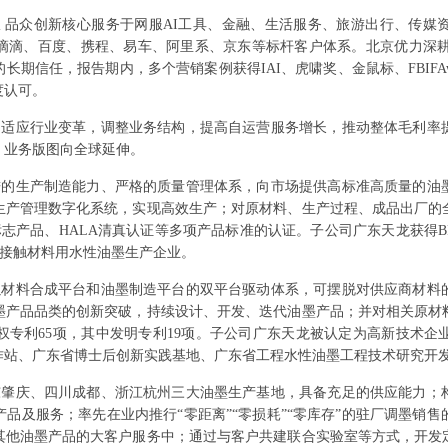
累
品众创新核心服务于网服AI工具、金融、生活服务、旅游出行、传媒
滴滴、百度、携程、易车、阿里系、京东等标杆客户体系。北京优力深耕
信任，报告期内，多个营销案例获得IAI、虎啸奖、金鼠标、FBIFAwards
度认可。
动适应行业变革，调整业务结构，提高自运营服务增长，推动整体毛利率
，业务版图向全球延伸。
进的生产制造能力、严格的质量管理体系，向市场提供高标准高质量的油
生产管理数字化系统，实现高效生产；对原材料、生产过程、成品出厂的
境标志产品、HALA清真认证等多项产品标准的认证。子公司广东天龙获得
装接触材料用水性油墨生产企业。
以材料合成平台和油墨制造平台的双平台驱动体系，可摆脱对供应商材料
墨产品品类的创新突破，持续设计、开发、迭代油墨产品；并对相关原材
权专利65项，其中发明专利19项。子公司广东天龙被认定为高新技术企
作站、广东省博士后创新实践基地、广东省工程水性油墨工程技术研究开
东肇庆、四川成都、浙江杭州三大油墨生产基地，具备充足的供应能力；
品及服务；率先在业内推行“零距离”“零损耗”“零库存”的驻厂调墨销
其他油墨产品的大客户服务中；通过与客户共建联合实验室等方式，开发