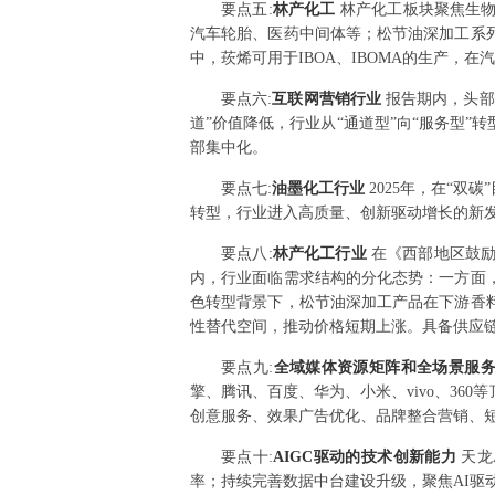
要点
五
:
林产化工
林产化工板块聚焦生物
汽车轮胎、医药中间体等；松节油深加工系
中，莰烯可用于IBOA、IBOMA的生产
要点
六
:
互联网营销行业
报告期内，头部
道”价值降低，行业从“通道型”向“服务型
部集中化。
要点
七
:
油墨化工行业
2025年，在“
转型，行业进入高质量、创新驱动增长的新
要点
八
:
林产化工行业
在《西部地区鼓励
内，行业面临需求结构的分化态势：一方面
色转型背景下，松节油深加工产品在下游香
性替代空间，推动价格短期上涨。具备供应
要点
九
:
全域媒体资源矩阵和全场景服
擎、腾讯、百度、华为、小米、vivo、3
创意服务、效果广告优化、品牌整合营销、
要点
十
:
AIGC驱动的技术创新能力
天龙
率；持续完善数据中台建设升级，聚焦AI