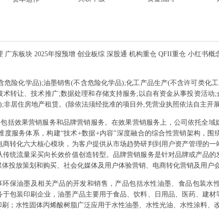
 广东板块 2025年报预增 创业板综 深股通 机构重仓 QFII重仓 小红书概念
含危险化学品);油墨销售(不含危险化学品);化工产品生产(不含许可类化工
术转让、技术推广;数据处理和存储支持服务;以自有资金从事投资活动;企
);非居住房地产租赁。(除依法须经批准的项目外,凭营业执照依法自主开展
要包括效果营销服务和品牌营销服务。在效果营销服务上，公司依托全域
维度服务体系，构建“技术+数据+内容”深度融合的综合性营销架构，围
电商转化六大核心模块，为客户提供从市场趋势研判到用户资产管理的一
从传统流量采买向长效价值创造转型。品牌营销服务是针对品牌或产品的
媒体投放策划和购买、社会化媒体及用户体验营销、电商转化营销及用户
事环保油墨及相关产品的开发和销售，产品包括水性油墨、食品包装水
务于包装印刷企业，油墨产品主要用于食品、饮料、日用品、医药、建材
印刷；水性固体丙烯酸树脂广泛应用于水性油墨、水性光油、水性涂料、