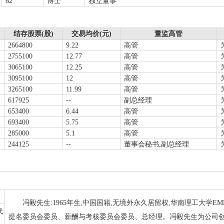
62
博士
独立董事
结存股票(股)
交易均价(元)
董监高管
2664800
9.22
高管
2755100
12.77
高管
3065100
12.25
高管
3095100
12
高管
3265100
11.99
高管
617925
--
副总经理
653400
6.44
高管
693400
5.75
高管
285000
5.1
高管
244125
--
董事会秘书,副总经理
冯毅先生:1965年生,中国国籍,无境外永久居留权,华南理工大学
代
提名委员会委员、薪酬与考核委员会委员、总经理。冯毅先生为公司创