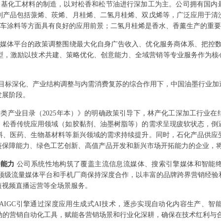
基化工材料的制造，以对松香和松节油进行深加工为主。公司拥有国内最
列产品包括蒎烯、莰烯、月桂烯、二氢月桂烯、双戊烯等，广泛应用于清
，在汽车涂料等方面具有良好的应用前景；二氢月桂烯是香水、香薰生产的重
媒体平台的政策调整围绕最大化自身广告收入、优化服务商体系、把控数
”转型，激励以技术共建、策略优化、创意能力、全域营销等专业服务作为
双碳”目标深化、产业结构调整与内需消费复苏的综合作用下，中国油墨行业
发展阶段。
类产业目录（2025年本）》的明确政策引导下，林产化工深加工行业
，松香传统应用领域（如胶黏剂、油墨树脂等）的需求呈现疲软状态，倒
料、医药、生物基材料等新兴领域的需求持续提升。同时，石化产品供应
链保障能力、绿色工艺创新、高值产品开发和新兴市场开拓能力的企业，
务能力
公司系统性地构筑了覆盖主流信息流媒体、搜索引擎媒体和智能
60等顶级流量媒体平台和手机厂商保持深度合作，以丰富的品牌跨界营销经
短视频直播运营等全场景服务。
AIGC引擎通过深度应用生成式AI技术，逐步实现自动化内容生产、
驱动的营销自动化工具，赋能各营销场景和行业化深耕，确保在技术红利与