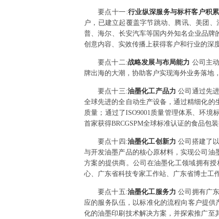
要点
十一
:
行业纵深服务与标杆客户积
户，已建立起覆盖字节跳动、腾讯、美团、
普、海尔、长安汽车等国内外知名企业品牌的长期
创意内容、实效传播上获得客户和行业的深
要点
十二
:
战略发展与布局能力
公司主
牌出海的大潮，协助客户实现海外业务落地
要点
十三
:
油墨化工产品力
公司通过先
全球先进的全自动生产设备，通过精细化的
质量；通过了ISO9001质量管理体系、环
首家获得BRCGSPM全球标准认证的食品包
要点
十四
:
油墨化工创新力
公司搭建了
与开发油墨产品的核心原材料，实现公司油
方案的提供商。公司在油墨化工领域拥有授
心、广东省科技专家工作站、广东省博士工
要点
十五
:
油墨化工服务力
公司拥有广
应的服务队伍，以标准化的流程向客户提供产
化的油墨印刷技术解决方案，并探索推广至