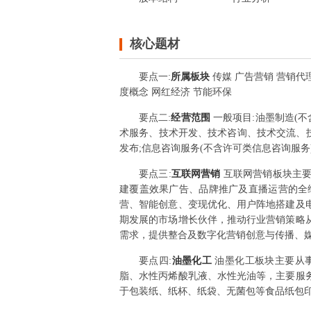
核心题材
要点
一
:
所属板块
传媒 广告营销 营销代理
度概念 网红经济 节能环保
要点
二
:
经营范围
一般项目:油墨制造(不
术服务、技术开发、技术咨询、技术交流、技
发布;信息咨询服务(不含许可类信息咨询服务
要点
三
:
互联网营销
互联网营销板块主
建覆盖效果广告、品牌推广及直播运营的全
营、智能创意、变现优化、用户阵地搭建及
期发展的市场增长伙伴，推动行业营销策略
需求，提供整合及数字化营销创意与传播、
要点
四
:
油墨化工
油墨化工板块主要从
脂、水性丙烯酸乳液、水性光油等，主要服
于包装纸、纸杯、纸袋、无菌包等食品纸包