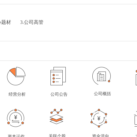
心题材
3.公司高管
公司概括
经营分析
公司公告
关联个股
资金流向
资本运作