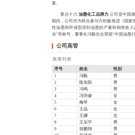
案。
要点
十六
:
油墨化工品牌力
公司是中国
期内，公司作为联合参与方积极推进《国家
性油墨和环保型溶剂油墨的产量和销售收入连
业”等称号，董事长冯毅先生荣获“中国油墨
公司高管
高管列表
序号
姓名
性别
1
冯毅
男
2
陈东阳
男
3
冯鸣
男
4
冯羽健
女
5
梅琴
女
6
王晶
女
7
王娜
女
8
王乐宇
男
9
胡鹏翔
男