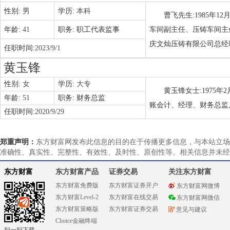
性别:
男
学历:
本科
曹飞先生:1985年
年龄:
41
职务:
职工代表监事
车间副主任、压铸车间主
庆文灿压铸有限公司总经
任职时间:
2023/9/1
黄玉锋
性别:
女
学历:
大专
黄玉锋女士:1975年
年龄:
51
职务:
财务总监
账会计、经理、财务总监
任职时间:
2020/9/29
郑重声明：
东方财富网发布此信息的目的在于传播更多信息，与本站立场
准确性、真实性、完整性、有效性、及时性、原创性等。相关信息并未经
东方财富
东方财富产品
证券交易
关注东方财富
东方财富免费版
东方财富证券开户
东方财富网微博
东方财富Level-2
东方财富在线交易
东方财富网微信
东方财富策略版
东方财富证券交易
意见与建议
Choice金融终端