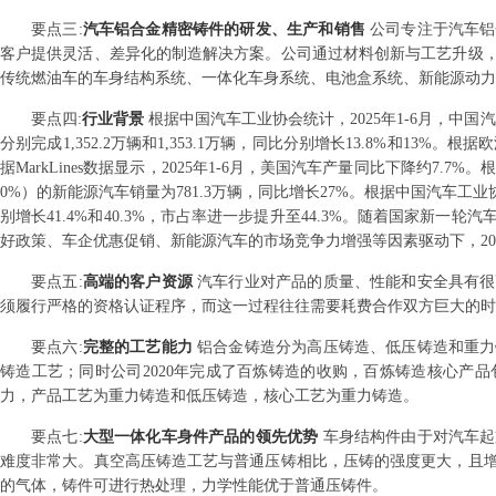
要点
三
:
汽车铝合金精密铸件的研发、生产和销售
公司专注于汽车铝
客户提供灵活、差异化的制造解决方案。公司通过材料创新与工艺升级
传统燃油车的车身结构系统、一体化车身系统、电池盒系统、新能源动力
要点
四
:
行业背景
根据中国汽车工业协会统计，2025年1-6月，中国汽车产
分别完成1,352.2万辆和1,353.1万辆，同比分别增长13.8%和13%
据MarkLines数据显示，2025年1-6月，美国汽车产量同比下降约7.7%
0%）的新能源汽车销量为781.3万辆，同比增长27%。根据中国汽车工业协会
别增长41.4%和40.3%，市占率进一步提升至44.3%。随着国家
好政策、车企优惠促销、新能源汽车的市场竞争力增强等因素驱动下，20
要点
五
:
高端的客户资源
汽车行业对产品的质量、性能和安全具有很
须履行严格的资格认证程序，而这一过程往往需要耗费合作双方巨大的时
要点
六
:
完整的工艺能力
铝合金铸造分为高压铸造、低压铸造和重力
铸造工艺；同时公司2020年完成了百炼铸造的收购，百炼铸造核心产
力，产品工艺为重力铸造和低压铸造，核心工艺为重力铸造。
要点
七
:
大型一体化车身件产品的领先优势
车身结构件由于对汽车起
难度非常大。真空高压铸造工艺与普通压铸相比，压铸的强度更大，且
的气体，铸件可进行热处理，力学性能优于普通压铸件。