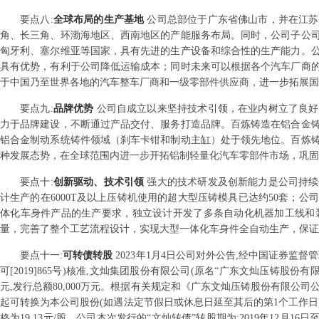
要点
八
:
全球布局的生产基地
公司总部位于广东省佛山市，并在江苏
角、长三角、环渤海地区、西南地区的产能服务布局。同时，公司子公司
匈牙利、塞尔维亚等国家，具有先进的生产设备和综合性的生产能力。
具有优势，有利于公司降低运输成本；同时未来可以根据各个汽车厂商
于中国乃至世界各地的汽车整车厂商和一级零部件供应商，进一步拓展国
要点
九
:
品牌优势
公司自成立以来坚持技术引领，在业内树立了良好
力于品牌建设，不断通过产品交付、服务打造品牌。百炼铸造在铝合金
铝合金制动系统铸件领域（刹车卡钳和制动主缸）处于领先地位。百炼
种发展态势，在全球范围内进一步开拓铝制轻量化汽车零部件市场，巩固
要点
十
:
创新驱动、技术引领
强大的技术研发及创新能力是公司持续
计生产的在6000T及以上压铸机使用的超大型压铸模具已达约50套；
体化车身件产品的生产要求，独立设计开发了多条自动化机器加工线和
量，完善了整个工艺流程设计，实现大型一体化车身件全自动生产，保证
要点
十一
:
可转债转股
2023年1月4日公司对外公告,经中国证券
可[2019]865号)核准,文灿集团股份有限公司(原名“广东文灿压铸股份有限
元,发行总额80,000万元。根据有关规定和《广东文灿压铸股份有限公司公
起可转换为本公司股份(如遇法定节假日或休息日延至其后的第1个工作日),即顺
格为19.13元/股。公司本次发行的“文灿转债”转股期为:2019年12月16日至2