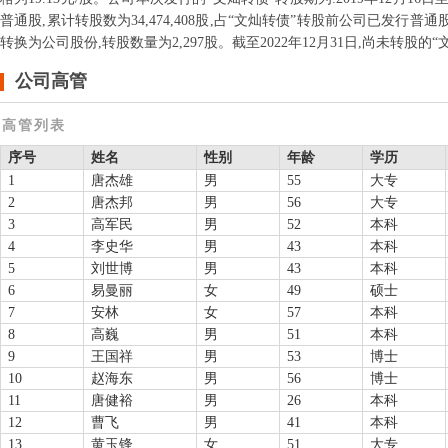
普通股,累计转股数为34,474,408股,占“文灿转债”转股前公司已发行普通股股份总
转换为公司股份,转股数量为2,297股。截至2022年12月31日,尚未转股的“文灿
公司高管
高管列表
序号
姓名
性别
年龄
学历
1
唐杰雄
男
55
大专
2
唐杰邦
男
56
大专
3
高军民
男
52
本科
4
李史华
男
43
本科
5
刘世博
男
43
本科
6
易曼丽
女
49
硕士
7
安林
女
57
本科
8
高巍
男
51
本科
9
王国祥
男
53
博士
10
赵海东
男
56
博士
11
唐健裕
男
26
本科
12
曹飞
男
41
本科
13
黄玉锋
女
51
大专