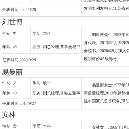
北美区域总监等职务,现
发明专利发明人,江苏省
任职时间:
2024/3/28
刘世博
性别:
男
学历:
本科
刘世博先生:1983年
务代表。2013年1月至
年龄:
43
职务:
副总经理,董事会秘书
会秘书。2020年9月加
履职评价4A级称号。
任职时间:
2020/9/29
易曼丽
性别:
女
学历:
硕士
易曼丽女士:1977年
年龄:
49
职务:
副总经理,非独立董事
商质量经理,2013年起
炼中国区总监等职务,现
任职时间:
2017/9/27
安林
性别:
女
学历:
本科
安林女士:1969年