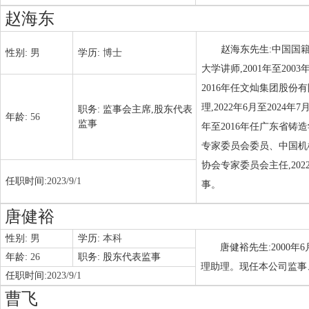
赵海东
赵海东先生:中国国籍
性别:
男
学历:
博士
大学讲师,2001年至20
2016年任文灿集团股份
理,2022年6月至202
职务:
监事会主席,股东代表
年龄:
56
监事
年至2016年任广东省
专家委员会委员、中国机
协会专家委员会主任,202
任职时间:
2023/9/1
事。
唐健裕
性别:
男
学历:
本科
唐健裕先生:2000
年龄:
26
职务:
股东代表监事
理助理。现任本公司监事
任职时间:
2023/9/1
曹飞