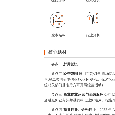
操盘必读
股东研究
股本结构
行业分析
核心题材
要点
一
:
所属板块
要点
二
:
经营范围
日用百货销售;市场商
营;第二类增值电信业务;休闲观光活动;游艺
经相关部门批准后方可开展经营活动)
要点
三
:
商业物业运营与金融服务
公司始
金融服务业齐头并进的核心业务格局。报告期
要点
四
:
商业行业、金融行业
1.202