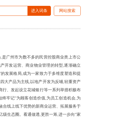
进入词条
网站搜索
61),是广州市为数不多的民营控股商业类上市公
地产开发运营、商业物业管理的转型,逐渐确立
务”的发展格局,成为一家致力于多维度塑造和提
四大产品为主线,以地产开发为反哺,轻重资产
农商行、发起设立花城银行等一系列举措积极布
始终牢记“为顾客创造价值,为员工创造机会,为
发展融合线上线下优势的新商业运营、拓展服务于
级生态圈。看通做透,更胜一筹,进一步向“家