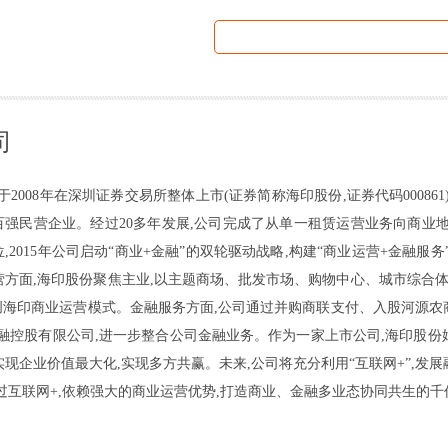
司
于2008年在深圳证券交易所整体上市(证券简称海印股份,证券代码0008
市百强民营企业。经过20多年发展,公司完成了从单一租赁运营业务向商业
,2015年公司启动“商业+金融”的双轮驱动战略,构建“商业运营+金融服
方面,海印股份聚焦主业,以主题商场、批发市场、购物中心、城市综合体
独创海印商业运营模式。金融服务方面,公司通过并购商联支付、入股河源
金融控股有限公司,进一步整合公司金融业务。作为一家上市公司,海印股份
实现企业价值最大化,实现多方共赢。未来,公司将充分利用“互联网+”,
过互联网+,依赖强大的商业运营优势,打造商业、金融多业态协同共生的千亿