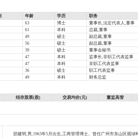
别
年龄
学历
职务
63
博士
董事长,法定代表人,董事
61
本科
总裁,董事
49
硕士
副总裁,董事
56
硕士
副总裁,董事
39
硕士
董事会秘书
47
本科
监事长,非职工代表监事
47
本科
非职工代表监事
36
硕士
职工代表监事
49
本科
财务总监
结存股票(股)
交易均价(元)
董监高管
邵建明,男,1963年5月出生,工商管理博士。曾任广州市东山区