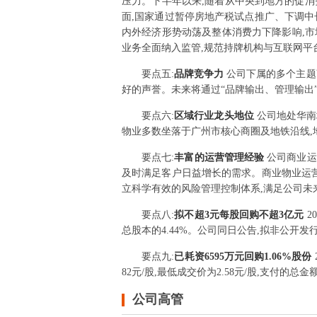
压力。下半年以来,随着从中央到地方的促消费
面,国家通过暂停房地产税试点推广、下调中
内外经济形势动荡及整体消费力下降影响,市
业务全面纳入监管,规范持牌机构与互联网平
要点
五
:
品牌竞争力
公司下属的多个主题
好的声誉。未来将通过“品牌输出、管理输出
要点
六
:
区域行业龙头地位
公司地处华南
物业多数坐落于广州市核心商圈及地铁沿线,
要点
七
:
丰富的运营管理经验
公司商业运
及时满足客户日益增长的需求。商业物业运营
立科学有效的风险管理控制体系,满足公司未
要点
八
:
拟不超3元每股回购不超3亿元
2
总股本的4.44%。公司同日公告,拟非公开
要点
九
:
已耗资6595万元回购1.06%股份
82元/股,最低成交价为2.58元/股,支付的总金额为
公司高管