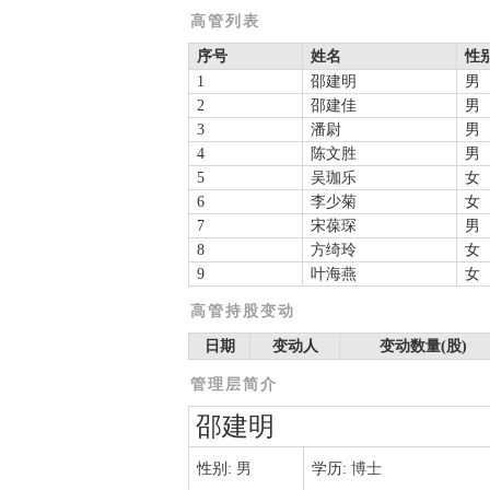
高管列表
序号
姓名
性
1
邵建明
男
2
邵建佳
男
3
潘尉
男
4
陈文胜
男
5
吴珈乐
女
6
李少菊
女
7
宋葆琛
男
8
方绮玲
女
9
叶海燕
女
高管持股变动
日期
变动人
变动数量(股)
管理层简介
邵建明
性别:
男
学历:
博士