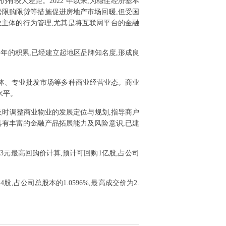
有较大差距。2022 年以来,为稳住经济基本
松限购限贷等措施促进房地产市场回暖,但受国
业主体的行为管理,尤其是将互联网平台的金融
。
多年的积累,已经建立起地区品牌知名度,形成良
合体、专业批发市场等多种商业经营业态。商业
水平。
,及时调整商业物业的发展定位与规划,指导商户
具有丰富的金融产品拓展能力及风险意识,已建
以3元最高回购价计算,预计可回购1亿股,占公司
14股,占公司总股本的1.0596%,最高成交价为2.