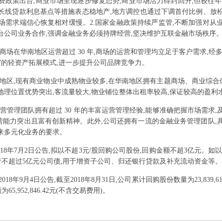
政策出台,商业市场呈现逐步修复态势,商业市场活力得到回升,但较往年仍
长线贷款利息基点等措施表态稳地产,地方调控也通过下调首付比例、放
场需求端信心恢复相对缓慢。2.国家金融政策持续严监管,不断加强对从
台公司业务合作,强调金融业务必须持牌经营,坚决维护互联金融市场秩序
商场在华南地区运营超过 30 年,商场的运营和管理均立足于客户需求,经
”的轻资产拓展模式,进一步提升公司品牌竞争力。
地区,现有商业物业中成熟物业较多,在华南地区拥有主题商场、商业综
地理位置优势突出,客流量较大,物业铺位整体出租率较高,保证较高的盈利
营管理团队拥有超过 30 年的丰富运营管理经验,能够准确把握市场需求
能力突出且富有创新精神。此外,公司还拥有一流的金融业务管理团队,
来多元化业务的要求。
018年7月2日公告,拟以不超3元/股回购公司股份,回购金额不超3亿元。如
发行不超过5亿元公司债,用于增资子公司、归还银行贷款及补充流动资金等。
2018年9月4日公告,截至2018年8月31日,公司累计回购股份数量为23,839,6
65,952,846.42元(不含交易费用)。